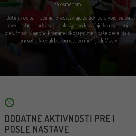
sa osmehom.
Učitelji, roditelji i učenici predstavljaju zajednicu u kojoj se svi
međusobno podržavaju dok sigurno koračaju ka uspešnoj
budućnosti. Zajedno kreiramo školu po meri naše dece, da bi
oni sutra kreirali budućnost po meri ljudi.
Više »
DODATNE AKTIVNOSTI PRE I
POSLE NASTAVE