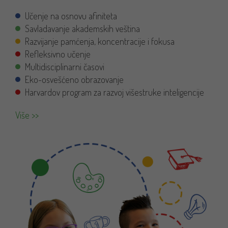
Učenje na osnovu afiniteta
Savladavanje akademskih veština
Razvijanje pamćenja, koncentracije i fokusa
Refleksivno učenje
Multidisciplinarni časovi
Eko-osvešćeno obrazovanje
Harvardov program za razvoj višestruke inteligencije
Više >>