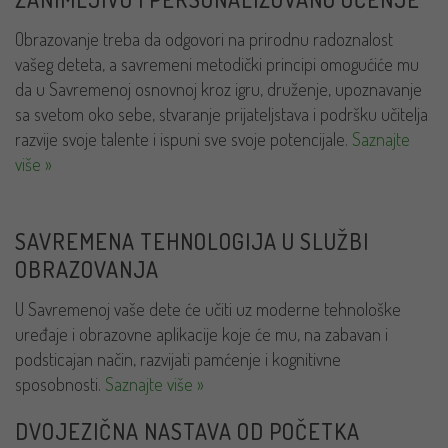
Obrazovanje treba da odgovori na prirodnu radoznalost
vašeg deteta, a savremeni metodički principi omogućiće mu
da u Savremenoj osnovnoj kroz igru, druženje, upoznavanje
sa svetom oko sebe, stvaranje prijateljstava i podršku učitelja
razvije svoje talente i ispuni sve svoje potencijale.
Saznajte
više »
SAVREMENA TEHNOLOGIJA U SLUŽBI
OBRAZOVANJA
U Savremenoj vaše dete će učiti uz moderne tehnološke
uređaje i obrazovne aplikacije koje će mu, na zabavan i
podsticajan način, razvijati pamćenje i kognitivne
sposobnosti.
Saznajte više »
DVOJEZIČNA NASTAVA OD POČETKA