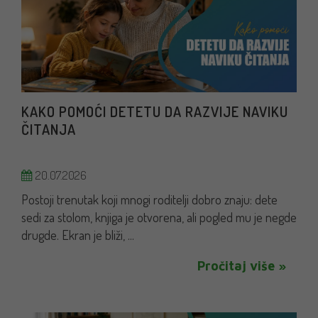
KAKO POMOĆI DETETU DA RAZVIJE NAVIKU
ČITANJA
20.07.2026
Postoji trenutak koji mnogi roditelji dobro znaju: dete
sedi za stolom, knjiga je otvorena, ali pogled mu je negde
drugde. Ekran je bliži, ...
Pročitaj više »