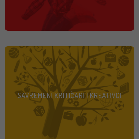
Insistira se na sagledavanju stvari iz različitih uglova,
povezivanju činjenica i slobodi mišljenja. Vaše dete uči
SAVREMENI KRITIČARI I KREATIVCI
da kreativno, ali i kritički sagledava stvarnost.
SAZNAJTE VIŠE