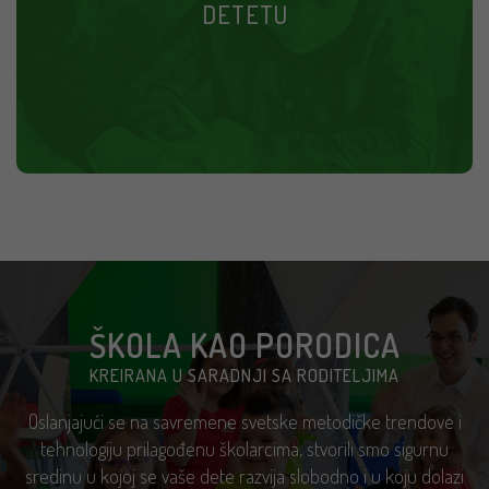
DETETU
SAZNAJTE VIŠE
ŠKOLA KAO PORODICA
KREIRANA U SARADNJI SA RODITELJIMA
Oslanjajući se na savremene svetske metodičke trendove i
tehnologiju prilagođenu školarcima, stvorili smo sigurnu
sredinu u kojoj se vaše dete razvija slobodno i u koju dolazi