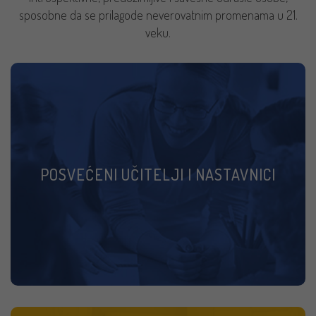
sposobne da se prilagode neverovatnim promenama u 21.
veku.
Izvanredni nastavnici koji žele da kreiraju novi model
obrazovanja vašem detetu pružaju najbolje od
POSVEĆENI UČITELJI I NASTAVNICI
obrazovanja.
SAZNAJTE VIŠE