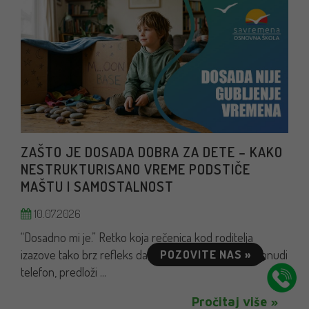
ZAŠTO JE DOSADA DOBRA ZA DETE – KAKO
NESTRUKTURISANO VREME PODSTIČE
MAŠTU I SAMOSTALNOST
10.07.2026
“Dosadno mi je.” Retko koja rečenica kod roditelja
izazove tako brz refleks da nešto preduzme – da ponudi
POZOVITE NAS »
telefon, predloži ...
Pročitaj više »