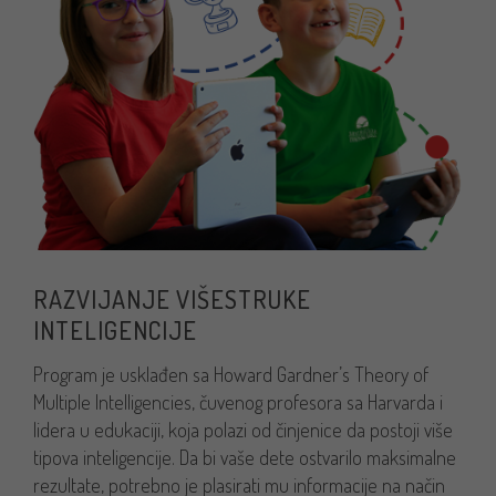
RAZVIJANJE VIŠESTRUKE
INTELIGENCIJE
Program je usklađen sa Howard Gardner’s Theory of
Multiple Intelligencies, čuvenog profesora sa Harvarda i
lidera u edukaciji, koja polazi od činjenice da postoji više
tipova inteligencije. Da bi vaše dete ostvarilo maksimalne
rezultate, potrebno je plasirati mu informacije na način