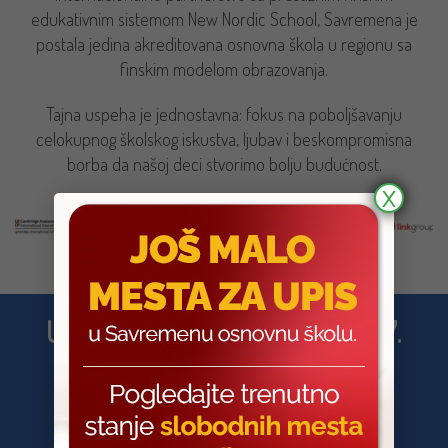
edukativnim sistemom New Nordic School, Savremena je
postala jedina akreditovana osnovna škola u regionu sa
finskim modelom obrazovanja.
Tajna uspeha je jednostavna: fokus na poboljšavanju
celokupnog školskog iskustva, ljubav i beskompromisna
borba da našoj deci stvorimo bolju budućnost.
X
UPIS GENERACIJE 2026/27.
JE OTVOREN!
PRIJAVITE SE NA VREME I OSTVARITE BROJNE
POGODNOSTI. SAMO DO 31. AVGUSTA.