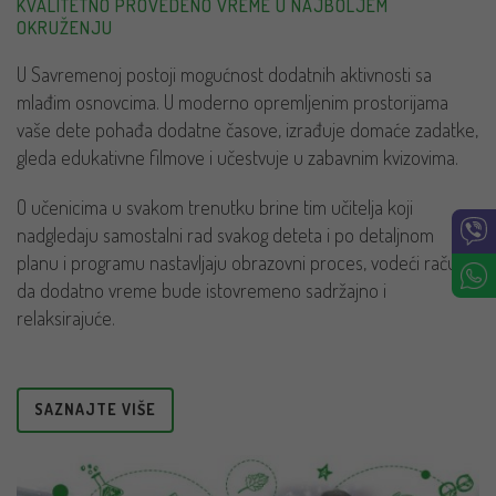
KVALITETNO PROVEDENO VREME U NAJBOLJEM
OKRUŽENJU
U Savremenoj postoji mogućnost dodatnih aktivnosti sa
mlađim osnovcima. U moderno opremljenim prostorijama
vaše dete pohađa dodatne časove, izrađuje domaće zadatke,
gleda edukativne filmove i učestvuje u zabavnim kvizovima.
O učenicima u svakom trenutku brine tim učitelja koji
nadgledaju samostalni rad svakog deteta i po detaljnom
planu i programu nastavljaju obrazovni proces, vodeći računa
da dodatno vreme bude istovremeno sadržajno i
relaksirajuće.
SAZNAJTE VIŠE