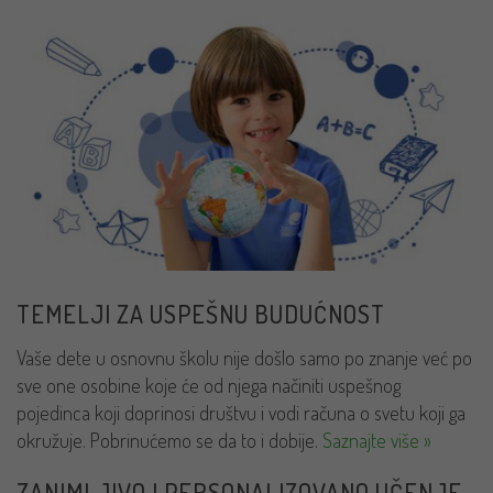
TEMELJI ZA USPEŠNU BUDUĆNOST
Vaše dete u osnovnu školu nije došlo samo po znanje već po
sve one osobine koje će od njega načiniti uspešnog
pojedinca koji doprinosi društvu i vodi računa o svetu koji ga
okružuje. Pobrinućemo se da to i dobije.
Saznajte više »
ZANIMLJIVO I PERSONALIZOVANO UČENJE