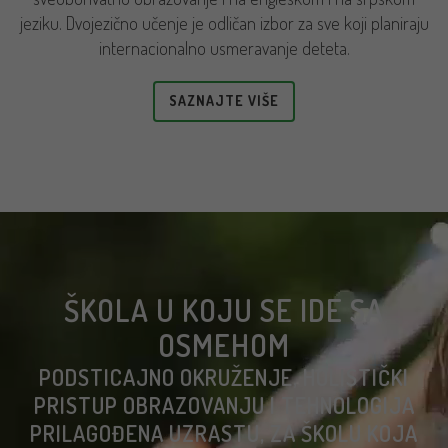
jeziku. Dvojezično učenje je odličan izbor za sve koji planiraju
internacionalno usmeravanje deteta.
SAZNAJTE VIŠE
ŠKOLA U KOJU SE IDE SA
OSMEHOM
PODSTICAJNO OKRUŽENJE, HOLISTIČKI
PRISTUP OBRAZOVANJU I TEHNOLOGIJA
PRILAGOĐENA UZRASTU, ZA ŠKOLU KOJA