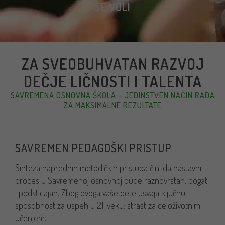
SE VOLI
ZA SVEOBUHVATAN RAZVOJ
DEČJE LIČNOSTI I TALENTA
SAVREMENA OSNOVNA ŠKOLA – JEDINSTVEN NAČIN RADA
ZA MAKSIMALNE REZULTATE
SAVREMEN PEDAGOŠKI PRISTUP
Sinteza naprednih metodičkih pristupa čini da nastavni
proces u Savremenoj osnovnoj bude raznovrstan, bogat
i podsticajan. Zbog ovoga vaše dete usvaja ključnu
sposobnost za uspeh u 21. veku: strast za celoživotnim
učenjem.