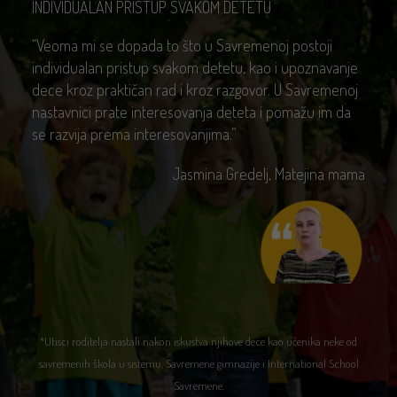
NAJISKRENIJE, JA SAM ODUŠEVLJENA SAVREMENOM
“Savremena bukvalno nudi sve ono što jedan roditelj,
koji se bavi svojim detetom, želi da čuje. Mom sinu je
ova škola odlična priprema za sutra, za inostranstvo.
Savremena je drugačija jer je zadovoljila sve moje
kriterijume i nade kao roditelja – da će dete dobiti
pravo obrazovanje. Sve što nudi je posebna satisfakcija
za njega i njegovu budućnost. Ja sam oduševljena
Savremenom, to ovako najiskrenije kažem.”
Tatjana Kavazović, Andrijina mama
*Utisci roditelja nastali nakon iskustva njihove dece kao učenika neke od
savremenih škola u sistemu, Savremene gimnazije i International School
Savremene.