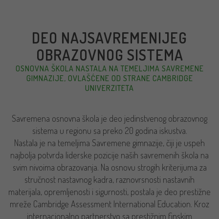
DEO NAJSAVREMENIJEG
OBRAZOVNOG SISTEMA
OSNOVNA ŠKOLA NASTALA NA TEMELJIMA SAVREMENE
GIMNAZIJE, OVLAŠĆENE OD STRANE CAMBRIDGE
UNIVERZITETA
Savremena osnovna škola je deo jedinstvenog obrazovnog
sistema u regionu sa preko 20 godina iskustva.
Nastala je na temeljima Savremene gimnazije, čiji je uspeh
najbolja potvrda liderske pozicije naših savremenih škola na
svim nivoima obrazovanja. Na osnovu strogih kriterijuma za
stručnost nastavnog kadra, raznovrsnosti nastavnih
materijala, opremljenosti i sigurnosti, postala je deo prestižne
mreže Cambridge Assessment International Education. Kroz
internacionalno partnerstvo sa prestižnim finskim