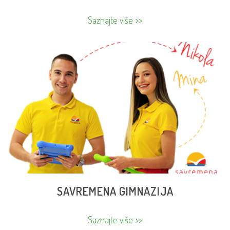
Saznajte više >>
SAVREMENA GIMNAZIJA
Savremena gimnazija je inspirativna sredina za
ambiciozne mlade ljude koji teže postizanju visokih
akademskih ciljeva. Predstavlja najbolji spoj svetskih
metodičkih trendova, informacionih tehnologija i
nastavnog programa. Možete ostvariti do 40 % popusta.
SAVREMENA GIMNAZIJA
Saznajte više >>