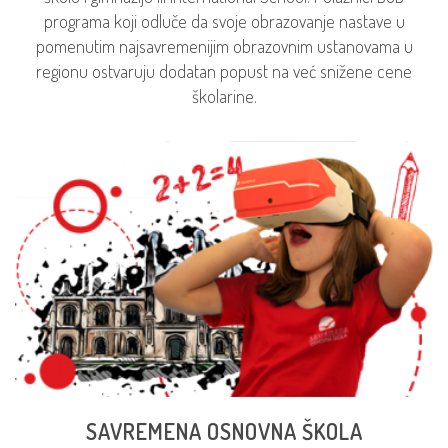
programa koji odluče da svoje obrazovanje nastave u
pomenutim najsavremenijim obrazovnim ustanovama u
regionu ostvaruju dodatan popust na već snižene cene
školarine.
SAVREMENA OSNOVNA ŠKOLA
Savremena je zabavna i stvarno drugačija privatna
osnovna škola. Kada aktivno učestvuju u sopstvenom
učenju, učenici postaju motivisani strašću i kreativnošću
– i nauče da budu takvi ceo svoj život. Ostvarite popust
od 36 %.
SAVREMENA OSNOVNA ŠKOLA