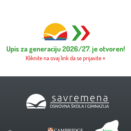
Upis za generaciju 2026/27. je otvoren!
Kliknite na ovaj link da se prijavite »