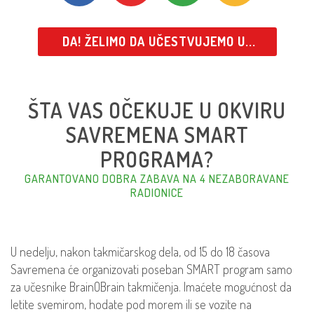
DA! ŽELIMO DA UČESTVUJEMO U...
ŠTA VAS OČEKUJE U OKVIRU
SAVREMENA SMART
PROGRAMA?
GARANTOVANO DOBRA ZABAVA NA 4 NEZABORAVANE
RADIONICE
U nedelju, nakon takmičarskog dela, od 15 do 18 časova
Savremena će organizovati poseban SMART program samo
za učesnike BrainOBrain takmičenja. Imaćete mogućnost da
letite svemirom, hodate pod morem ili se vozite na