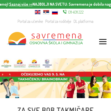
znaj više >>
NAJBOLJI NA SVETU
: Savremena je dobila nagradu za 
011 4011 222
Portal za učenike
Portal za roditelje
DL platforma
ZA SVE BOB TAKMIČARE