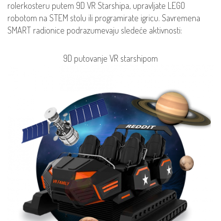
rolerkosteru putem 9D VR Starshipa, upravljate LEGO
robotom na STEM stolu ili programirate igricu. Savremena
SMART radionice podrazumevaju sledeće aktivnosti:
9D putovanje VR starshipom