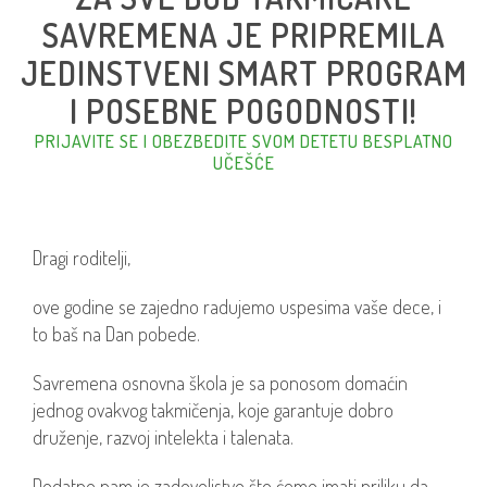
SAVREMENA JE PRIPREMILA
JEDINSTVENI SMART PROGRAM
I POSEBNE POGODNOSTI!
PRIJAVITE SE I OBEZBEDITE SVOM DETETU BESPLATNO
UČEŠĆE
Dragi roditelji,
ove godine se zajedno radujemo uspesima vaše dece, i
to baš na Dan pobede.
Savremena osnovna škola je sa ponosom domaćin
jednog ovakvog takmičenja, koje garantuje dobro
druženje, razvoj intelekta i talenata.
Dodatno nam je zadovoljstvo što ćemo imati priliku da