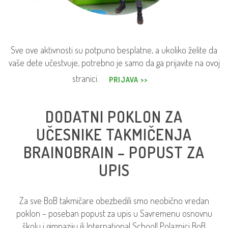
Sve ove aktivnosti su potpuno besplatne, a ukoliko želite da
vaše dete učestvuje, potrebno je samo da ga prijavite na ovoj
stranici.
PRIJAVA >>
DODATNI POKLON ZA
UČESNIKE TAKMIČENJA
BRAINOBRAIN – POPUST ZA
UPIS
Za sve BoB takmičare obezbedili smo neobično vredan
poklon – poseban popust za upis u Savremenu osnovnu
školu i gimnaziju ili International School! Polaznici BoB