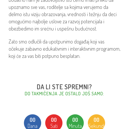
upoznamo sve vas, roditelje sa kojima verujemo da
delimo istu viziju obrazovanja, vrednosti i težnju da deci
omogućimo najbolje uslove za razvoj potencijala i
obezbedimo im srećnu i uspešnu budućnost.
Zato smo odlučili da upotpunimo događaj koji vas
očekuje zabavno edukativnim i interaktivnim programom,
koji će za vas biti potpuno besplatan.
DA LI STE SPREMNI?
DO TAKMIČENJA JE OSTALO JOŠ SAMO:
00
00
00
00
Dana
Sati
Minuta
Sekundi