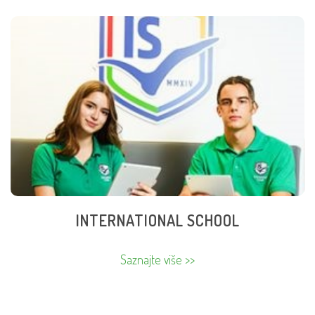
INTERNATIONAL SCHOOL
International School je jedinstvena internacionalna
škola u regionu koja radi po programu Odeljenja za
međunarodne ispite Univerziteta u Kembridžu. Nastava
se odvija na engleskom jeziku, a znanje i kvalifikacije
koje učenici stiču otvaraju im vrata vodećih svetskih
univerziteta. Popust iznosi 40 % od pune cene.
INTERNATIONAL SCHOOL
Saznajte više >>