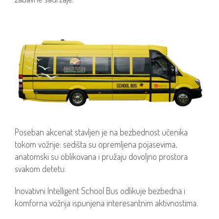
Poseban akcenat stavljen je na bezbednost učenika
tokom vožnje: sedišta su opremljena pojasevima,
anatomski su oblikovana i pružaju dovoljno prostora
svakom detetu.
Inovativni Intelligent School Bus odlikuje bezbedna i
komforna vožnja ispunjena interesantnim aktivnostima.