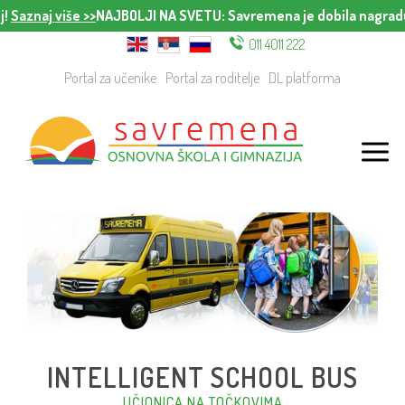
Saznaj više >>
NAJBOLJI NA SVETU
: Savremena je dobila nagradu 
011 4011 222
Portal za učenike
Portal za roditelje
DL platforma
INTELLIGENT SCHOOL BUS
UČIONICA NA TOČKOVIMA