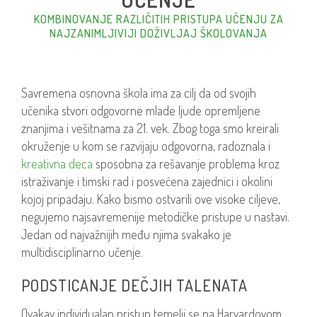
KOMBINOVANJE RAZLIČITIH PRISTUPA UČENJU ZA
NAJZANIMLJIVIJI DOŽIVLJAJ ŠKOLOVANJA
Savremena osnovna škola ima za cilj da od svojih
učenika stvori odgovorne mlade ljude opremljene
znanjima i vešitnama za 21. vek. Zbog toga smo kreirali
okruženje u kom se razvijaju odgovorna, radoznala i
kreativna deca
sposobna za rešavanje problema kroz
istraživanje i timski rad i posvećena zajednici i okolini
kojoj pripadaju. Kako bismo ostvarili ove visoke ciljeve,
negujemo najsavremenije metodičke pristupe u nastavi.
Jedan od najvažnijih među njima svakako je
multidisciplinarno učenje.
PODSTICANJE DEČJIH TALENATA
Ovakav individualan pristup temelji se na Harvardovom