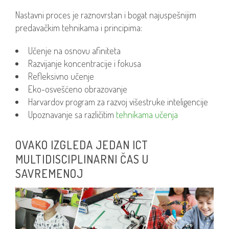
Nastavni proces je raznovrstan i bogat najuspešnijim
predavačkim tehnikama i principima:
Učenje na osnovu afiniteta
Razvijanje koncentracije i fokusa
Refleksivno učenje
Eko-osvešćeno obrazovanje
Harvardov program za razvoj višestruke inteligencije
Upoznavanje sa različitim
tehnikama učenja
OVAKO IZGLEDA JEDAN ICT
MULTIDISCIPLINARNI ČAS U
SAVREMENOJ