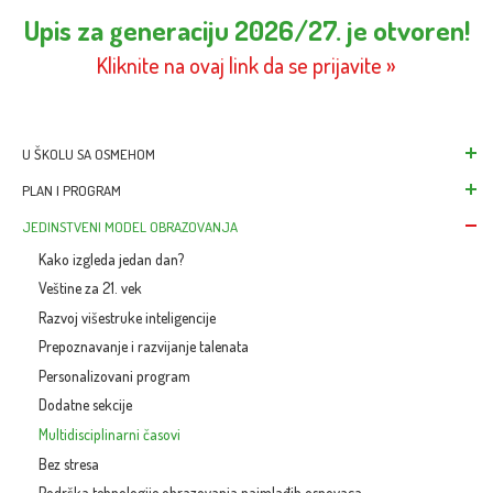
Upis za generaciju 2026/27. je otvoren!
Kliknite na ovaj link da se prijavite »
U ŠKOLU SA OSMEHOM
Škola za savremene 
PLAN I PROGRAM
Upis: Dobro došli prv
Nacionalni program 
JEDINSTVENI MODEL OBRAZOVANJA
Paketi školovanja
Kombinovani progra
Kako izgleda jedan dan?
Školske uniforme
Veštine za 21. vek
Raspored aktivnosti
Razvoj višestruke inteligencije
Ciljevi, zadaci, ishodi
Prepoznavanje i razvijanje talenata
Vežbaonice i laborat
Personalizovani program
Učionice
Dodatne sekcije
Vesti & Blog
Multidisciplinarni časovi
Bez stresa
Podrška tehnologije obrazovanja najmlađih osnovaca