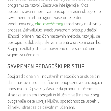
programu za razvoj višestruke inteligencije. Kroz
personalizovan i inovativan pristup u sredini obogaćenoj
savremenom tehnologijom, vaše dete je deo
sveobuhvatnog,
eko-osvešćenog
i kreativnog nastavnog
procesa. Zahvaljujući sveobuhvatnom pristupu dečjoj
ličnosti i primeni različitih nastavnih metoda, razvijaju se
postojeći i oslobađaju skriveni talenti u svakom učeniku.
Krajnji rezultat jeste samouvereno dete sa snažnom
voljom za učenjem.
SAVREMEN PEDAGOŠKI PRISTUP
Spoj tradicionalnih i inovativnih metodičkih pristupa čini
da je nastavni proces u Savremenoj raznovrstan, bogat i
podsticajan. Cilj svakog časa je da probudi u učenicima
strast za znanjem i obogati ih ključnim veštinama. Zbog
ovoga vaše dete usvaja ključnu sposobnost za uspeh u
21. veku: strast za celoživotnim učenjem.