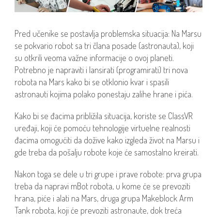
Pred učenike se postavlja problemska situacija: Na Marsu
se pokvario robot sa tri člana posade (astronauta), koji
su otkrili veoma važne informacije o ovoj planeti.
Potrebno je napraviti i lansirati (programirati) tri nova
robota na Mars kako bi se otklonio kvar i spasili
astronauti kojima polako ponestaju zalihe hrane i pića.
Kako bi se đacima približila situacija, koriste se ClassVR
uređaji, koji će pomoću tehnologije virtuelne realnosti
đacima omogućiti da dožive kako izgleda život na Marsu i
gde treba da pošalju robote koje će samostalno kreirati.
Nakon toga se dele u tri grupe i prave robote: prva grupa
treba da napravi mBot robota, u kome će se prevoziti
hrana, piće i alati na Mars, druga grupa Makeblock Arm
Tank robota, koji će prevoziti astronaute, dok treća