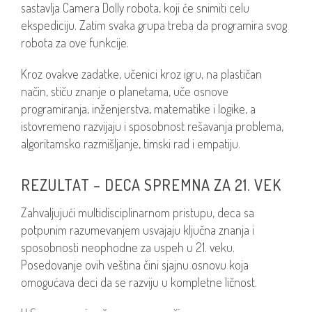
sastavlja Camera Dolly robota, koji će snimiti celu
ekspediciju. Zatim svaka grupa treba da programira svog
robota za ove funkcije.
Kroz ovakve zadatke, učenici kroz igru, na plastičan
način, stiču znanje o planetama, uče osnove
programiranja, inženjerstva, matematike i logike, a
istovremeno razvijaju i sposobnost rešavanja problema,
algoritamsko razmišljanje, timski rad i empatiju.
REZULTAT – DECA SPREMNA ZA 21. VEK
Zahvaljujući multidisciplinarnom pristupu, deca sa
potpunim razumevanjem usvajaju ključna znanja i
sposobnosti neophodne za uspeh u 21. veku.
Posedovanje ovih veština čini sjajnu osnovu koja
omogućava deci da se razviju u kompletne ličnost.