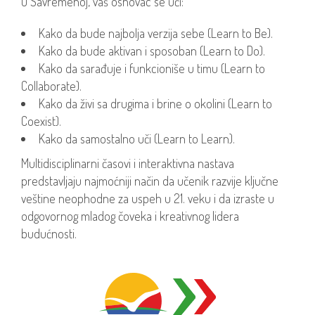
U Savremenoj, vaš osnovac se uči:
Kako da bude najbolja verzija sebe (Learn to Be).
Kako da bude aktivan i sposoban (Learn to Do).
Kako da sarađuje i funkcioniše u timu (Learn to
Collaborate).
Kako da živi sa drugima i brine o okolini (Learn to
Coexist).
Kako da samostalno uči (Learn to Learn).
Multidisciplinarni časovi i interaktivna nastava
predstavljaju najmoćniji način da učenik razvije ključne
veštine neophodne za uspeh u 21. veku i da izraste u
odgovornog mladog čoveka i kreativnog lidera
budućnosti.