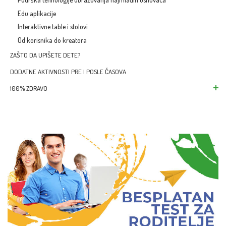
Edu aplikacije
Interaktivne table i stolovi
Od korisnika do kreatora
ZAŠTO DA UPIŠETE DETE?
DODATNE AKTIVNOSTI PRE I POSLE ČASOVA
100% ZDRAVO
Zdrava užina za naj
Zelena škola za naj
Zdravo okruženje
Sport i fizička aktiv
Zdrave misli za mla
Zdrava budućnost