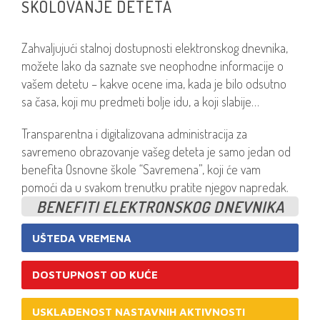
ŠKOLOVANJE DETETA
Zahvaljujući stalnoj dostupnosti elektronskog dnevnika,
možete lako da saznate sve neophodne informacije o
vašem detetu – kakve ocene ima, kada je bilo odsutno
sa časa, koji mu predmeti bolje idu, a koji slabije…
Transparentna i digitalizovana administracija za
savremeno obrazovanje vašeg deteta je samo jedan od
benefita Osnovne škole “Savremena”, koji će vam
pomoći da u svakom trenutku pratite njegov napredak.
BENEFITI ELEKTRONSKOG DNEVNIKA
UŠTEDA VREMENA
DOSTUPNOST OD KUĆE
USKLAĐENOST NASTAVNIH AKTIVNOSTI