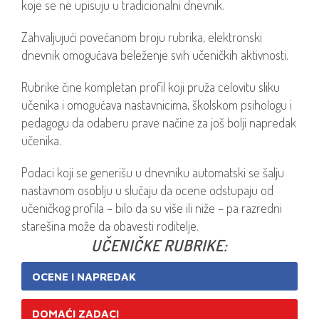
koje se ne upisuju u tradicionalni dnevnik.
Zahvaljujući povećanom broju rubrika, elektronski
dnevnik omogućava beleženje svih učeničkih aktivnosti.
Rubrike čine kompletan profil koji pruža celovitu sliku
učenika i omogućava nastavnicima, školskom psihologu i
pedagogu da odaberu prave načine za još bolji napredak
učenika.
Podaci koji se generišu u dnevniku automatski se šalju
nastavnom osoblju u slučaju da ocene odstupaju od
učeničkog profila – bilo da su više ili niže – pa razredni
starešina može da obavesti roditelje.
UČENIČKE RUBRIKE:
OCENE I NAPREDAK
DOMAĆI ZADACI