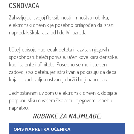
OSNOVACA
Zahvaljujući svojoj fleksibilnosti i mnoštvu rubrika,
elektronski dnevnik je posebno prilagođen da izrazi
napredak školaraca od I do IV razreda.
Učitelj opisuje napredak deteta i razvitak njegovih
sposobnosti. Beleži pohvale, učenikove karakteristike,
kao i talente i afinitete. Posebno se meri stepen
zadovoljstva deteta, jer istraživanja pokazuju da deca
koja su zadovoljna ostvaruju brži i bolji napredak.
Jednostavnim uvidom u elektronski dnevnik, dobijate
potpunu sliku o vašem školarcu, njegovom uspehu i
napretku.
RUBRIKE ZA NAJMLAĐE:
OPIS NAPRETKA UČENIKA