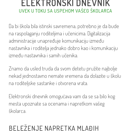
ELEKTRONSKI DNEVNIK
UVEK U TOKU SA USPEHOM VAŠEG ŠKOLARCA
Da bi škola bila istinski savremena, potrebno je da bude
na raspolaganju roditeljima i učenicima. Digitalizacija
administracije unapređuje komunikaciju između
nastavnika i roditelja jednako dobro kao i komunikaciju
između nastavnika i samih učenika.
Znamo da usled truda da svom detetu pružite najbolje
nekad jednostavno nemate vremena da dolazite u školu
na roditeljske sastanke i otvorena vrata.
Elektronski dnevnik omogućava vam da se sa bilo kog
mesta upoznate sa ocenama i napretkom vašeg
školarca.
BELEŽENJE NAPRETKA MLAĐIH