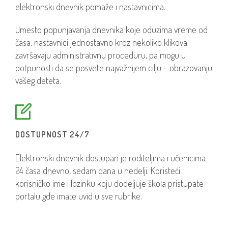
elektronski dnevnik pomaže i nastavnicima.
Umesto popunjavanja dnevnika koje oduzima vreme od
časa, nastavnici jednostavno kroz nekoliko klikova
završavaju administrativnu proceduru, pa mogu u
potpunosti da se posvete najvažnijem cilju – obrazovanju
vašeg deteta.
DOSTUPNOST 24/7
Elektronski dnevnik dostupan je roditeljima i učenicima
24 časa dnevno, sedam dana u nedelji. Koristeći
korisničko ime i lozinku koju dodeljuje škola pristupate
portalu gde imate uvid u sve rubrike.