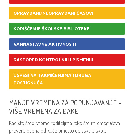
OPRAVDANI/NEOPRAVDANI ČASOVI
KORIŠĆENJE ŠKOLSKE BIBLIOTEKE
VANNASTAVNE AKTIVNOSTI
RASPORED KONTROLNIH I PISMENIH
USPESI NA TAKMIČENJIMA I DRUGA
POSTIGNUĆA
MANJE VREMENA ZA POPUNJAVANJE –
VIŠE VREMENA ZA ĐAKE
Kao što štedi vreme roditeljima tako što im omogućava
proveru ocena od kuće umesto dolaska u školu,