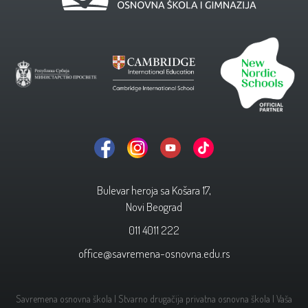
Bulevar heroja sa Košara 17,
Novi Beograd
011 4011 222
office@savremena-osnovna.edu.rs
Savremena osnovna škola | Stvarno drugačija privatna osnovna škola | Vaša