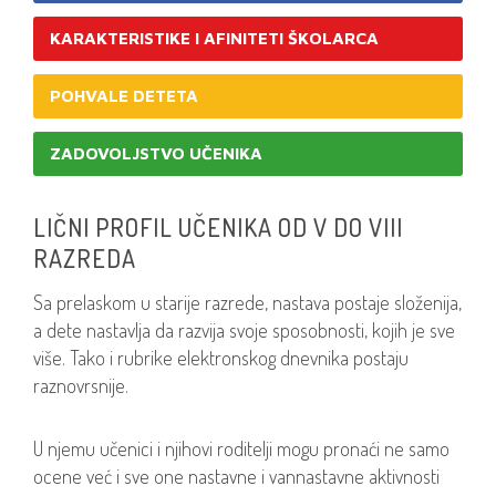
KARAKTERISTIKE I AFINITETI ŠKOLARCA
POHVALE DETETA
ZADOVOLJSTVO UČENIKA
LIČNI PROFIL UČENIKA OD V DO VIII
RAZREDA
Sa prelaskom u starije razrede, nastava postaje složenija,
a dete nastavlja da razvija svoje sposobnosti, kojih je sve
više. Tako i rubrike elektronskog dnevnika postaju
raznovrsnije.
U njemu učenici i njihovi roditelji mogu pronaći ne samo
ocene već i sve one nastavne i vannastavne aktivnosti