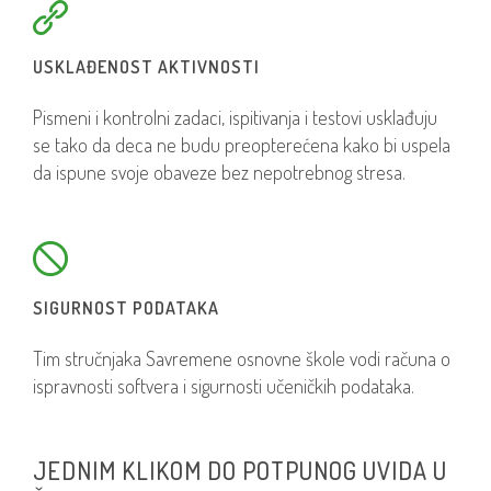
USKLAĐENOST AKTIVNOSTI
Pismeni i kontrolni zadaci, ispitivanja i testovi usklađuju
se tako da deca ne budu preopterećena kako bi uspela
da ispune svoje obaveze bez nepotrebnog stresa.
SIGURNOST PODATAKA
Tim stručnjaka Savremene osnovne škole vodi računa o
ispravnosti softvera i sigurnosti učeničkih podataka.
JEDNIM KLIKOM DO POTPUNOG UVIDA U