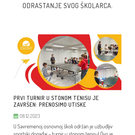
ODRASTANJE SVOG ŠKOLARCA.
PRVI TURNIR U STONOM TENISU JE
ZAVRŠEN: PRENOSIMO UTISKE
08.12.2023
U Savremenoj osnovnoj školi održan je uzbudljiv
sportski događaj – turnir u stonom tenisu! Ovo je