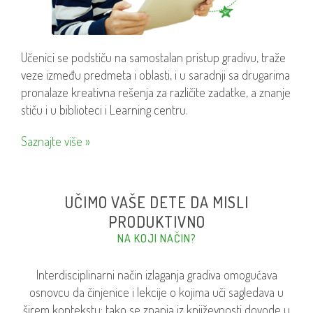
Učenici se podstiču na samostalan pristup gradivu, traže
veze između predmeta i oblasti, i u saradnji sa drugarima
pronalaze kreativna rešenja za različite zadatke, a znanje
stiču i u biblioteci i Learning centru.
Saznajte više »
UČIMO VAŠE DETE DA MISLI
PRODUKTIVNO
NA KOJI NAČIN?
Interdisciplinarni način izlaganja gradiva omogućava
osnovcu da činjenice i lekcije o kojima uči sagledava u
širem kontekstu: tako se znanja iz književnosti dovode u