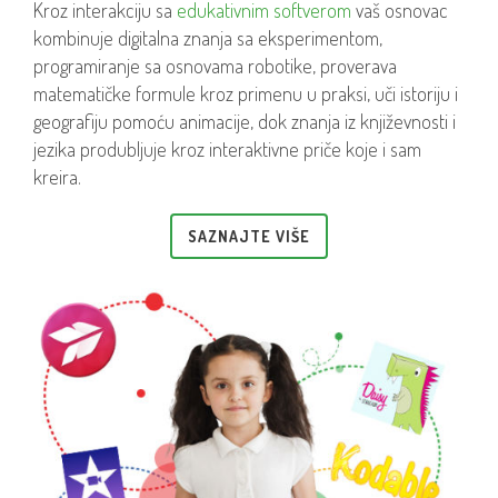
Kroz interakciju sa
edukativnim softverom
vaš osnovac
kombinuje digitalna znanja sa eksperimentom,
programiranje sa osnovama robotike, proverava
matematičke formule kroz primenu u praksi, uči istoriju i
geografiju pomoću animacije, dok znanja iz književnosti i
jezika produbljuje kroz interaktivne priče koje i sam
kreira.
SAZNAJTE VIŠE