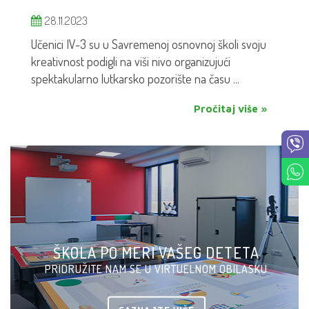
28.11.2023
Učenici IV-3 su u Savremenoj osnovnoj školi svoju
kreativnost podigli na viši nivo organizujući
spektakularno lutkarsko pozorište na času ...
Pročitaj više »
ŠKOLA PO MERI VAŠEG DETETA
PRIDRUŽITE NAM SE U VIRTUELNOM OBILASKU