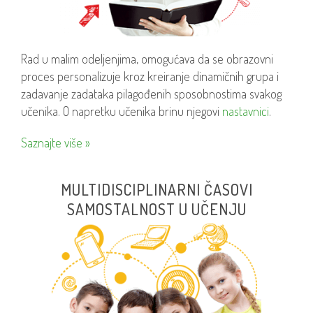
Rad u malim odeljenjima, omogućava da se obrazovni
proces personalizuje kroz kreiranje dinamičnih grupa i
zadavanje zadataka pilagođenih sposobnostima svakog
učenika. O napretku učenika brinu njegovi
nastavnici
.
Saznajte više »
MULTIDISCIPLINARNI ČASOVI
SAMOSTALNOST U UČENJU