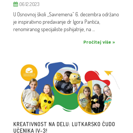
06.12.2023
U Osnovnoj školi „Savremena” 6. decembra održano
je inspirativno predavanje dr Igora Pantića,
renomiranog specijaliste psihijatrije, na ...
Pročitaj više »
KREATIVNOST NA DELU: LUTKARSKO ČUDO
UČENIKA IV-3!