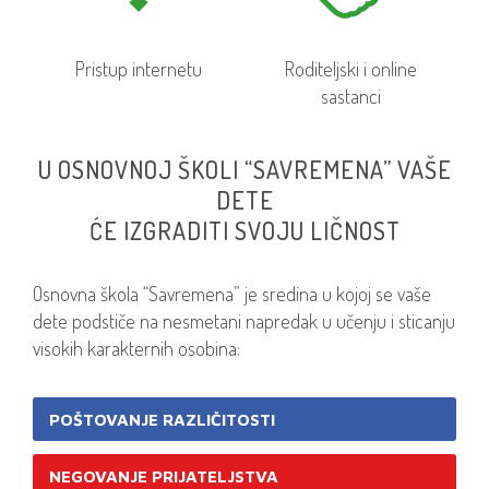
Pristup internetu
Roditeljski i online
sastanci
U OSNOVNOJ ŠKOLI “SAVREMENA” VAŠE
DETE
ĆE IZGRADITI SVOJU LIČNOST
Osnovna škola “Savremena” je sredina u kojoj se vaše
dete podstiče na nesmetani napredak u učenju i sticanju
visokih karakternih osobina:
POŠTOVANJE RAZLIČITOSTI
NEGOVANJE PRIJATELJSTVA