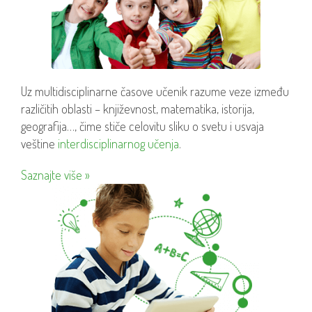
Uz multidisciplinarne časove učenik razume veze između
različitih oblasti – književnost, matematika, istorija,
geografija…, čime stiče celovitu sliku o svetu i usvaja
veštine
interdisciplinarnog učenja
.
Saznajte više »