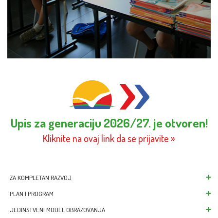
Upis za generaciju 2026/27. je otvoren!
Kliknite na ovaj link da se prijavite »
ZA KOMPLETAN RAZVOJ
Škola za savremene 
PLAN I PROGRAM
Paketi školovanja
Nacionalni program 
JEDINSTVENI MODEL OBRAZOVANJA
Školske uniforme od 