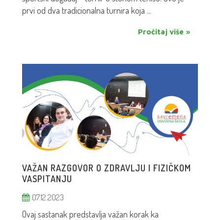
prvi od dva tradicionalna turnira koja ...
Pročitaj više »
VAŽAN RAZGOVOR O ZDRAVLJU I FIZIČKOM
VASPITANJU
07.12.2023
Ovaj sastanak predstavlja važan korak ka