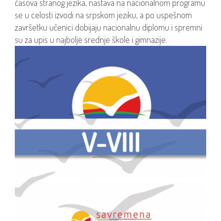
časova stranog jezika, nastava na nacionalnom programu
se u celosti izvodi na srpskom jeziku, a po uspešnom
završetku učenici dobijaju nacionalnu diplomu i spremni
su za upis u najbolje srednje škole i gimnazije.