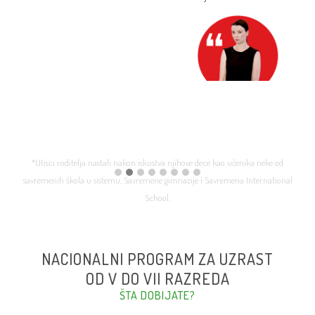
*Utisci roditelja nastali nakon iskustva njihove dece kao učenika neke od
savremenih škola u sistemu, Savremene gimnazije i Savremena International
School.
NACIONALNI PROGRAM ZA UZRAST
OD V DO VII RAZREDA
ŠTA DOBIJATE?