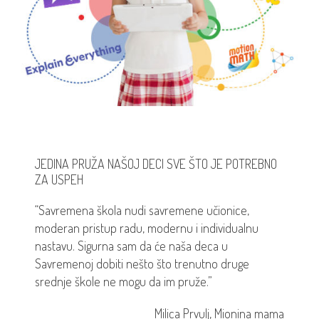
JEDINA PRUŽA NAŠOJ DECI SVE ŠTO JE POTREBNO
I
ZA USPEH
“
“Savremena škola nudi savremene učionice,
i
moderan pristup radu, modernu i individualnu
u
j
nastavu. Sigurna sam da će naša deca u
r
Savremenoj dobiti nešto što trenutno druge
i
srednje škole ne mogu da im pruže.”
p
ma
Milica Prvulj, Mionina mama