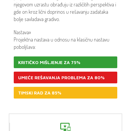
njegovom uzrastu obrađuju iz različitih perspektiva i
gde on kroz lični doprinos u rešavanju zadataka
bolje savladava gradivo.
Nastava»
Projektna nastava u odnosu na klasičnu nastavu
poboljšava:
KRITIČKO MIŠLJENJE ZA 75%
UMEĆE REŠAVANJA PROBLEMA ZA 80%
TIMSKI RAD ZA 85%