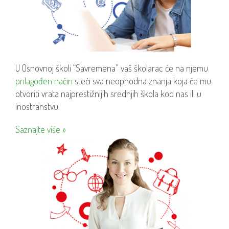
U Osnovnoj školi “Savremena” vaš školarac će na njemu
prilagođen način
steći sva neophodna znanja koja će mu
otvoriti vrata najprestižnijih srednjih škola kod nas ili u
inostranstvu.
Saznajte više »