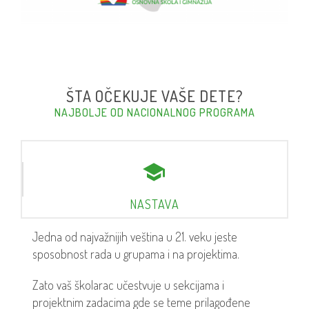
ŠTA OČEKUJE VAŠE DETE?
NAJBOLJE OD NACIONALNOG PROGRAMA
NASTAVA
Jedna od najvažnijih veština u 21. veku jeste
sposobnost rada u grupama i na projektima.
Zato vaš školarac učestvuje u sekcijama i
projektnim zadacima gde se teme prilagođene