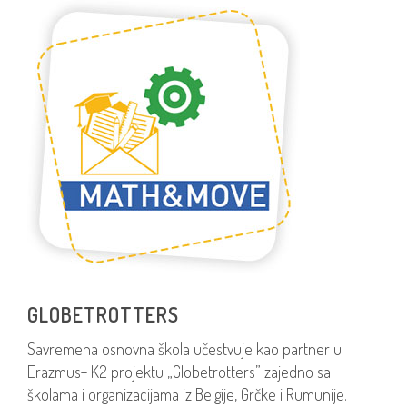
GLOBETROTTERS
Savremena osnovna škola učestvuje kao partner u
Erazmus+ K2 projektu „Globetrotters” zajedno sa
školama i organizacijama iz Belgije, Grčke i Rumunije.