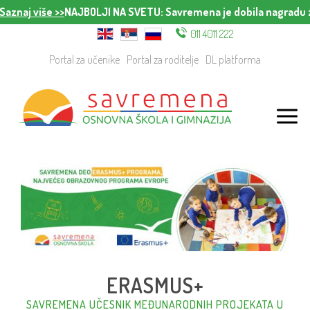
naj više >>
NAJBOLJI NA SVETU
: Savremena je dobila nagradu za n
011 4011 222
Portal za učenike
Portal za roditelje
DL platforma
ERASMUS+
SAVREMENA UČESNIK MEĐUNARODNIH PROJEKATA U