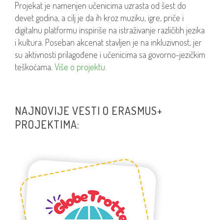
Projekat je namenjen učenicima uzrasta od šest do
devet godina, a cilj je da ih kroz muziku, igre, priče i
digitalnu platformu inspiriše na istraživanje različitih jezika
i kultura. Poseban akcenat stavljen je na inkluzivnost, jer
su aktivnosti prilagođene i učenicima sa govorno-jezičkim
teškoćama.
Više o projektu.
NAJNOVIJE VESTI O ERASMUS+
PROJEKTIMA: