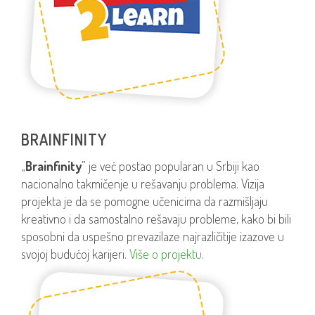
BRAINFINITY
„
Brainfinity
” je već postao popularan u Srbiji kao
nacionalno takmičenje u rešavanju problema. Vizija
projekta je da se pomogne učenicima da razmišljaju
kreativno i da samostalno rešavaju probleme, kako bi bili
sposobni da uspešno prevazilaze najrazličitije izazove u
svojoj budućoj karijeri.
Više o projektu
.