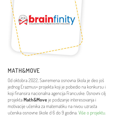
MATH&MOVE
Od oktobra 2022, Savremena osnovna škola je deo još
jednog Erazmus+ projekta koji je pobedio na konkursu i
koji finansira nacionalna agencija Francuske. Osnovni cilj
projekta
Math&Move
je podizanje interesovanja i
motivacije učenika za matematiku na nivou uzrasta
učenika osnovne škole d 6 do 9 godina.
Više o projektu
.