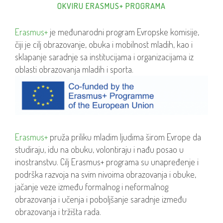
OKVIRU ERASMUS+ PROGRAMA
Erasmus+
je međunarodni program Evropske komisije,
čiji je cilj obrazovanje, obuka i mobilnost mladih, kao i
sklapanje saradnje sa institucijama i organizacijama iz
oblasti obrazovanja mladih i sporta.
Erasmus+
pruža priliku mladim ljudima širom Evrope da
studiraju, idu na obuku, volontiraju i nađu posao u
inostranstvu. Cilj Erasmus+ programa su unapređenje i
podrška razvoja na svim nivoima obrazovanja i obuke,
jačanje veze između formalnog i neformalnog
obrazovanja i učenja i poboljšanje saradnje između
obrazovanja i tržišta rada.