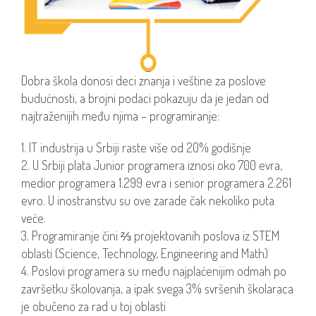
Dobra škola donosi deci znanja i veštine za poslove
budućnosti, a brojni podaci pokazuju da je jedan od
najtraženijih među njima – programiranje:
IT industrija u Srbiji raste više od 20% godišnje
U Srbiji plata Junior programera iznosi oko 700 evra,
medior programera 1.299 evra i senior programera 2.261
evro. U inostranstvu su ove zarade čak nekoliko puta
veće.
Programiranje čini ⅔ projektovanih poslova iz STEM
oblasti (Science, Technology, Engineering and Math)
Poslovi programera su među najplaćenijim odmah po
završetku školovanja, a ipak svega 3% svršenih školaraca
je obučeno za rad u toj oblasti