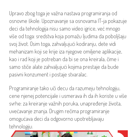
Upravo zbog toga je važna nastava programiranja od
osnovne škole. Upoznavanje sa osnovama IT-ja pokazuje
deci da tehnologija nisu samo video igrice, već mnogo
više od toga: sredstva koja pomažu ljudima da poboljšaju
svoj život. Osim toga, zahvaljujući kodiranju, dete vidi
mehanizam koji se krije iza njegove omiljene aplikacije,
kao i rad koji je potreban da bi se ona kreirala, čime i
samo stiče alate zahvaljujući kojima prestaje da bude
pasivni konzument i postaje stvaralac.
Programiranje tako uči decu da razumeju tehnologiju,
cene njenej potencijale i usmerava ih da ih koriste u više
svrhe: za kreiranje važnih poruka, unapređenje života,
uvećavanje znanja. Drugim rečima programiranje
omogućava deci da odgovorno upotrebljavaju
tehnologiju.