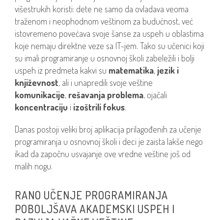
višestrukih koristi: dete ne samo da ovladava veoma
traženom i neophodnom veštinom za budućnost, već
istovremeno povećava svoje šanse za uspeh u oblastima
koje nemaju direktne veze sa IT-jem. Tako su učenici koji
su imali programiranje u osnovnoj školi zabeležili i bolji
uspeh iz predmeta kakvi su
matematika
,
jezik i
književnost
, ali i unapredili svoje veštine
komunikacije
,
rešavanja problema
, ojačali
koncentraciju
i
izoštrili fokus
.
Danas postoji veliki broj aplikacija prilagođenih za učenje
programiranja u osnovnoj školi i deci je zaista lakše nego
ikad da započnu usvajanje ove vredne veštine još od
malih nogu.
RANO UČENJE PROGRAMIRANJA
POBOLJŠAVA AKADEMSKI USPEH I