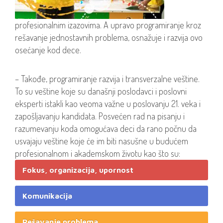
profesionalnim izazovima. A upravo programiranje kroz
rešavanje jednostavnih problema, osnažuje i razvija ovo
osećanje kod dece.
– Takođe, programiranje razvija i transverzalne veštine.
To su veštine koje su današnji poslodavci i poslovni
eksperti istakli kao veoma važne u poslovanju 21. veka i
zapošljavanju kandidata. Posvećen rad na pisanju i
razumevanju koda omogućava deci da rano počnu da
usvajaju veštine koje će im biti nasušne u budućem
profesionalnom i akademskom životu kao što su:
Fokus, organizacija, upornost
Komunikacija
Rešavanje problema