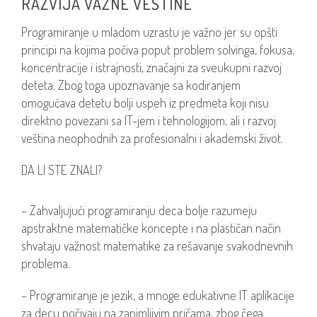
RAZVIJA VAŽNE VEŠTINE
Programiranje u mladom uzrastu je važno jer su opšti
principi na kojima počiva poput problem solvinga, fokusa,
koncentracije i istrajnosti, značajni za sveukupni razvoj
deteta. Zbog toga upoznavanje sa kodiranjem
omogućava detetu bolji uspeh iz predmeta koji nisu
direktno povezani sa IT-jem i tehnologijom, ali i razvoj
veština neophodnih za profesionalni i akademski život.
DA LI STE ZNALI?
– Zahvaljujući programiranju deca bolje razumeju
apstraktne matematičke koncepte i na plastičan način
shvataju važnost matematike za rešavanje svakodnevnih
problema.
– Programiranje je jezik, a mnoge edukativne IT aplikacije
za decu počivaju na zanimljivim pričama, zbog čega