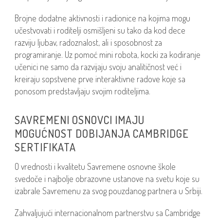
Brojne dodatne aktivnosti i radionice na kojima mogu
učestvovati i roditelji osmišljeni su tako da kod dece
razviju ljubav, radoznalost, ali i sposobnost za
programiranje. Uz pomoć mini robota, kocki za kodiranje
učenici ne samo da razvijaju svoju analitičnost već i
kreiraju sopstvene prve interaktivne radove koje sa
ponosom predstavljaju svojim roditeljima.
SAVREMENI OSNOVCI IMAJU
MOGUĆNOST DOBIJANJA CAMBRIDGE
SERTIFIKATA
O vrednosti i kvalitetu Savremene osnovne škole
svedoče i najbolje obrazovne ustanove na svetu koje su
izabrale Savremenu za svog pouzdanog partnera u Srbiji.
Zahvaljujući internacionalnom partnerstvu sa Cambridge