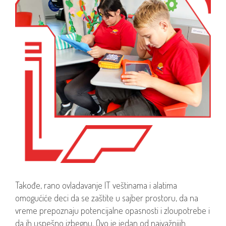
Takođe, rano ovladavanje IT veštinama i alatima
omogućiće deci da se zaštite u sajber prostoru, da na
vreme prepoznaju potencijalne opasnosti i zloupotrebe i
da ih uspešno izbegnu. Ovo je jedan od najvažnijih