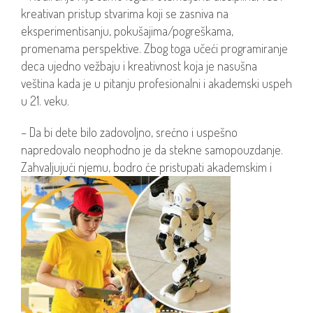
kreativan pristup stvarima koji se zasniva na
eksperimentisanju, pokušajima/pogreškama,
promenama perspektive. Zbog toga učeći programiranje
deca ujedno vežbaju i kreativnost koja je nasušna
veština kada je u pitanju profesionalni i akademski uspeh
u 21. veku.
– Da bi dete bilo zadovoljno, srećno i uspešno
napredovalo neophodno je da stekne samopouzdanje.
Zahvaljujući njemu, bodro će pristupati akademskim i