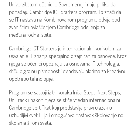
Univerzitetom učenici u Savremenoj imaju priliku da
pohađaju Cambridge ICT Starters program. To znači da
se IT nastava na Kombinovanom programu odvija pod
zvaničnim ovlašćenjem Cambridge odeljenja za
međunarodne ispite.
Cambridge ICT Starters je internacionalni kurikulum za
usvajanje IT znanja specijalno dizajniran za osnovce. Kroz
njega se učenici upoznaju sa osnovama IT tehnologija,
stiču digitalnu pismenost i ovladavaju alatima za kreativnu
upotrebu tehnologije.
Program se sastoji iz tri koraka Inital Steps, Next Steps,
On Track i nakon njega se stiče vredan internacionalni
Cambridge sertifikat koji predstavlja pravi ulazak u
uzbudljivi svet IT-ja i omogućava nastavak školovanje na
školama širom sveta.