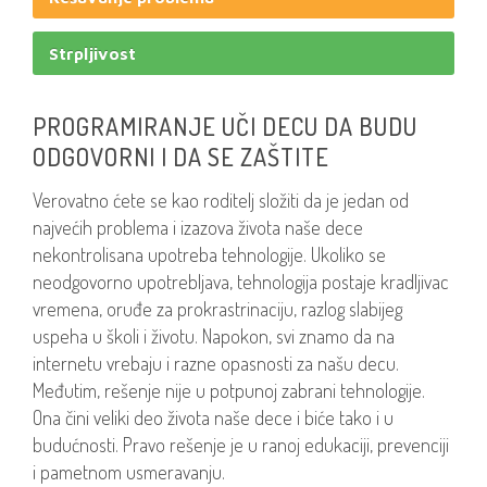
Strpljivost
PROGRAMIRANJE UČI DECU DA BUDU
ODGOVORNI I DA SE ZAŠTITE
Verovatno ćete se kao roditelj složiti da je jedan od
najvećih problema i izazova života naše dece
nekontrolisana upotreba tehnologije. Ukoliko se
neodgovorno upotrebljava, tehnologija postaje kradljivac
vremena, oruđe za prokrastrinaciju, razlog slabijeg
uspeha u školi i životu. Napokon, svi znamo da na
internetu vrebaju i razne opasnosti za našu decu.
Međutim, rešenje nije u potpunoj zabrani tehnologije.
Ona čini veliki deo života naše dece i biće tako i u
budućnosti. Pravo rešenje je u ranoj edukaciji, prevenciji
i pametnom usmeravanju.