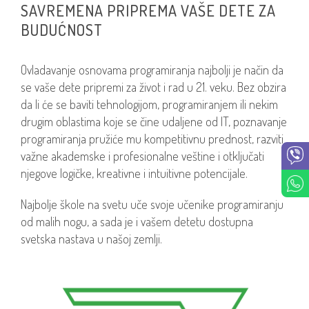
SAVREMENA PRIPREMA VAŠE DETE ZA
BUDUĆNOST
Ovladavanje osnovama programiranja najbolji je način da
se vaše dete pripremi za život i rad u 21. veku. Bez obzira
da li će se baviti tehnologijom, programiranjem ili nekim
drugim oblastima koje se čine udaljene od IT, poznavanje
programiranja pružiće mu kompetitivnu prednost, razviti
važne akademske i profesionalne veštine i otključati
njegove logičke, kreativne i intuitivne potencijale.
Najbolje škole na svetu uče svoje učenike programiranju
od malih nogu, a sada je i vašem detetu dostupna
svetska nastava u našoj zemlji.