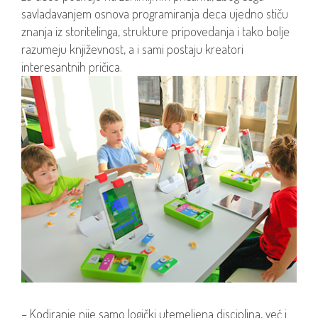
savladavanjem osnova programiranja deca ujedno stiču
znanja iz storitelinga, strukture pripovedanja i tako bolje
razumeju književnost, a i sami postaju kreatori
interesantnih pričica.
– Kodiranje nije samo logički utemeljena disciplina, već i