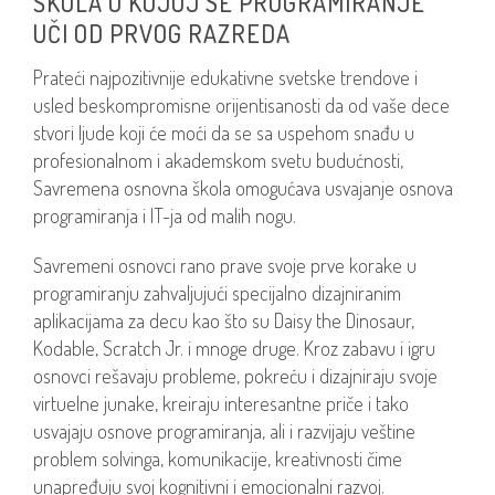
ŠKOLA U KOJOJ SE PROGRAMIRANJE
UČI OD PRVOG RAZREDA
Prateći najpozitivnije edukativne svetske trendove i
usled beskompromisne orijentisanosti da od vaše dece
stvori ljude koji će moći da se sa uspehom snađu u
profesionalnom i akademskom svetu budućnosti,
Savremena osnovna škola omogućava usvajanje osnova
programiranja i IT-ja od malih nogu.
Savremeni osnovci rano prave svoje prve korake u
programiranju zahvaljujući specijalno dizajniranim
aplikacijama za decu kao što su Daisy the Dinosaur,
Kodable, Scratch Jr. i mnoge druge. Kroz zabavu i igru
osnovci rešavaju probleme, pokreću i dizajniraju svoje
virtuelne junake, kreiraju interesantne priče i tako
usvajaju osnove programiranja, ali i razvijaju veštine
problem solvinga, komunikacije, kreativnosti čime
unapređuju svoj kognitivni i emocionalni razvoj.