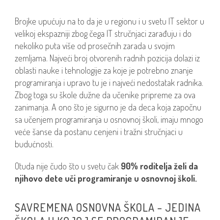
Brojke upućuju na to da je u regionu i u svetu IT sektor u
velikoj ekspazniji zbog čega IT stručnjaci zarađuju i do
nekoliko puta više od prosečnih zarada u svojim
zemljama. Najveći broj otvorenih radnih pozicija dolazi iz
oblasti nauke i tehnologije za koje je potrebno znanje
programiranja i upravo tu je i najveći nedostatak radnika.
Zbog toga su škole dužne da učenike pripreme za ova
zanimanja. A ono što je sigurno je da deca koja započnu
sa učenjem programiranja u osnovnoj školi, imaju mnogo
veće šanse da postanu cenjeni i tražni stručnjaci u
budućnosti.
Otuda nije čudo što u svetu čak
90% roditelja želi da
njihovo dete uči programiranje u osnovnoj školi.
SAVREMENA OSNOVNA ŠKOLA – JEDINA