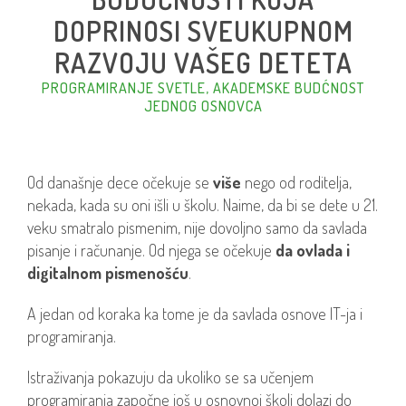
DOPRINOSI SVEUKUPNOM
RAZVOJU VAŠEG DETETA
PROGRAMIRANJE SVETLE, AKADEMSKE BUDĆNOST
JEDNOG OSNOVCA
Od današnje dece očekuje se
više
nego od roditelja,
nekada, kada su oni išli u školu. Naime, da bi se dete u 21.
veku smatralo pismenim, nije dovoljno samo da savlada
pisanje i računanje. Od njega se očekuje
da ovlada i
digitalnom pismenošću
.
A jedan od koraka ka tome je da savlada
osnove IT-ja
i
programiranja.
Istraživanja pokazuju da ukoliko se sa učenjem
programiranja započne još u osnovnoj školi dolazi do