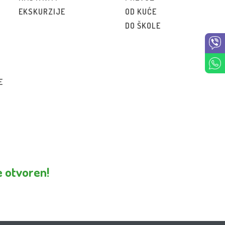
EKSKURZIJE
OD KUĆE
DO ŠKOLE
E
e otvoren!