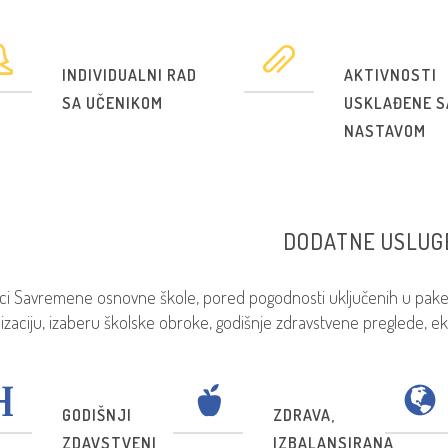
INDIVIDUALNI RAD
AKTIVNOSTI
SA UČENIKOM
USKLAĐENE S
NASTAVOM
DODATNE USLUG
ci Savremene osnovne škole, pored pogodnosti uključenih u paket 
izaciju, izaberu školske obroke, godišnje zdravstvene preglede, ek
GODIŠNJI
ZDRAVA,
ZDAVSTVENI
IZBALANSIRANA