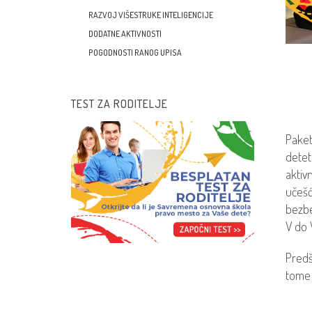
RAZVOJ VIŠESTRUKE INTELIGENCIJE
DODATNE AKTIVNOSTI
POGODNOSTI RANOG UPISA
TEST ZA RODITELJE
Paket
detet
aktiv
učešć
bezbe
V do 
Predš
tome 