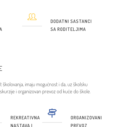
DODATNI SASTANCI
A
SA RODITELJIMA
E
školovanja, imaju mogućnost i da, uz školsku
skurzije i organizovan prevoz od kuće do škole.
REKREATIVNA
ORGANIZOVANI
NASTAVA I
PREVOZ