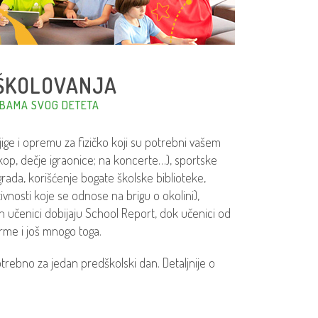
ŠKOLOVANJA
BAMA SVOG DETETA
ige i opremu za fizičko koji su potrebni vašem
skop, dečje igraonice; na koncerte…), sportske
grada, korišćenje bogate školske biblioteke,
tivnosti koje se odnose na brigu o okolini),
 učenici dobijaju School Report, dok učenici od
orme i još mnogo toga.
rebno za jedan predškolski dan. Detaljnije o