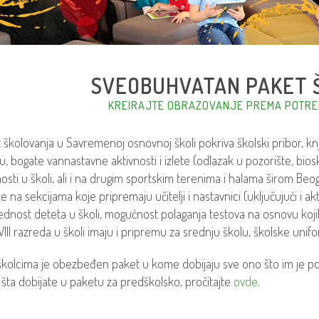
SVEOBUHVATAN PAKET 
KREIRAJTE OBRAZOVANJE PREMA POTRE
 školovanja u Savremenoj osnovnoj školi pokriva školski pribor, knj
u, bogate vannastavne aktivnosti i izlete (odlazak u pozorište, bio
nosti u školi, ali i na drugim sportskim terenima i halama širom Beo
e na sekcijama koje pripremaju učitelji i nastavnici (uključujući i ak
dnost deteta u školi, mogućnost polaganja testova na osnovu kojih
VIII razreda u školi imaju i pripremu za srednju školu, školske unif
kolcima je obezbeđen paket u kome dobijaju sve ono što im je pot
šta dobijate u paketu za predškolsko, pročitajte
ovde
.