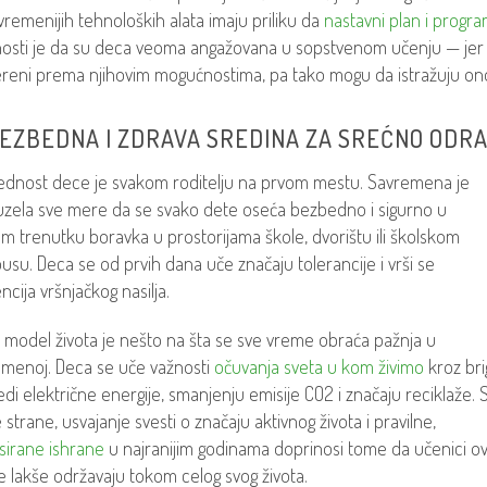
vremenijih tehnoloških alata imaju priliku da
nastavni plan i progr
nosti je da su deca veoma angažovana u sopstvenom učenju — jer s
eni prema njihovim mogućnostima, pa tako mogu da istražuju ono š
BEZBEDNA I ZDRAVA SREDINA ZA SREĆNO ODR
dnost dece je svakom roditelju na prvom mestu. Savremena je
zela sve mere da se svako dete oseća bezbedno i sigurno u
m trenutku boravka u prostorijama škole, dvorištu ili školskom
usu. Deca se od prvih dana uče značaju tolerancije i vrši se
ncija vršnjačkog nasilja.
 model života je nešto na šta se sve vreme obraća pažnja u
menoj. Deca se uče važnosti
očuvanja sveta u kom živimo
kroz bri
edi električne energije, smanjenju emisije CO2 i značaju reciklaže. 
 strane, usvajanje svesti o značaju aktivnog života i pravilne,
sirane ishrane
u najranijim godinama doprinosi tome da učenici o
e lakše održavaju tokom celog svog života.