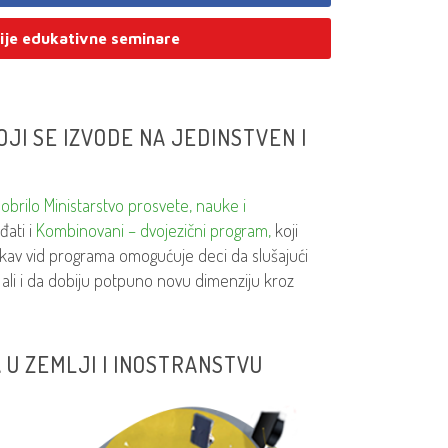
ije edukativne seminare
JI SE IZVODE NA JEDINSTVEN I
dobrilo Ministarstvo prosvete, nauke i
ati i
Kombinovani – dvojezični program,
koji
kav vid programa omogućuje deci da slušajući
ali i da dobiju potpuno novu dimenziju kroz
 U ZEMLJI I INOSTRANSTVU