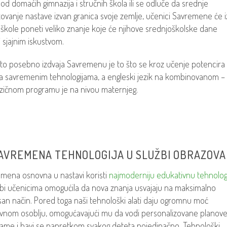
od domaćih gimnazija i stručnih škola ili se odluče da srednje
ovanje nastave izvan granica svoje zemlje, učenici Savremene će i
 škole poneti veliko znanje koje će njihove srednjoškolske dane
i sjajnim iskustvom.
to posebno izdvaja Savremenu je to što se kroz učenje potencira
a savremenim tehnologijama, a engleski jezik na kombinovanom –
zičnom programu je na nivou maternjeg.
SAVREMENA TEHNOLOGIJA U SLUŽBI OBRAZOV
mena osnovna u nastavi koristi
najmoderniju edukativnu tehnolog
bi učenicima omogućila da nova znanja usvajaju na maksimalno
san način. Pored toga naši tehnološki alati daju ogromnu moć
vnom osoblju, omogućavajući mu da vodi personalizovane planove
ame i bavi se napretkom svakog deteta pojedinačno. Tehnološki