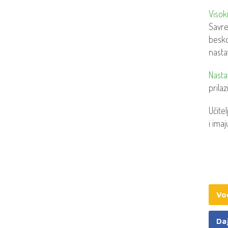
Visok
Savre
besko
nasta
Nasta
prila
Učite
i ima
Vod
Da