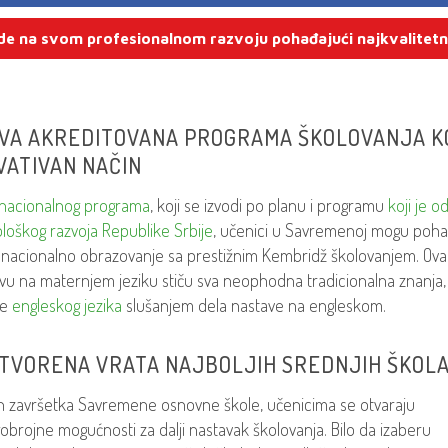
de na svom profesionalnom razvoju pohađajući najkvalitetn
DVA AKREDITOVANA PROGRAMA ŠKOLOVANJA KO
VATIVAN NAČIN
nacionalnog programa
, koji se izvodi po planu i programu
koji je o
loškog razvoja Republike Srbije
, učenici u Savremenoj mogu pohađ
 nacionalno obrazovanje sa prestižnim Kembridž školovanjem. Ova
vu na maternjem jeziku stiču sva neophodna tradicionalna znanja, 
je
engleskog jezika
slušanjem dela nastave na engleskom.
OTVORENA VRATA NAJBOLJIH SREDNJIH ŠKOLA
 završetka Savremene osnovne škole, učenicima se otvaraju
brojne mogućnosti za dalji nastavak školovanja. Bilo da izaberu