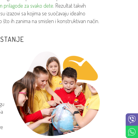
am prilagode za svako dete
. Rezultat takvih
u izazovi sa kojima se suočavaju idealno
to ih zanima na smislen i konstruktivan način.
ASTANJE
gu
Sa
ve