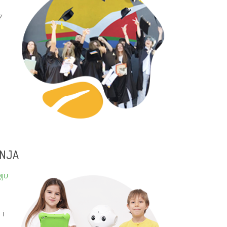
z
ANJA
iju
 i