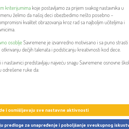
im kriterijumima
koje postavljamo za prijem svakog nastavnika u
menu želimo da našoj deci obezbedimo nešto posebno –
mpromisni kvalitet obrazovanja kroz rad sa najboljim učiteljima i
vnicima.
vno osoblje
Savremene je izvanredno motivisano i sa puno strasti
zi otkrivanju dečjih talenata i podsticanju kreativnosti kod dece.
lji i nastavnici predstavljaju najveću snagu Savremene osnovne ško
ju odrešene ruke da:
e i osmišljavaju sve nastavne aktivnosti
ju predloge za unapređenje i poboljšanje sveukupnog iskust