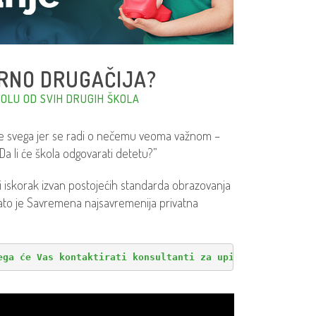
RNO DRUGAČIJA?
OLU OD SVIH DRUGIH ŠKOLA
pre svega jer se radi o nečemu veoma važnom –
Da li će škola odgovarati detetu?”
vi iskorak izvan postojećih standarda obrazovanja
Zato je Savremena najsavremenija privatna
ega će Vas kontaktirati konsultanti za upis i odgovoriti