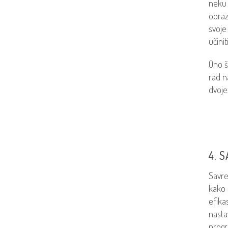
neku 
obraz
svoje
učinit
Ono š
rad n
dvoje
4. 
Savre
kako 
efika
nasta
progr