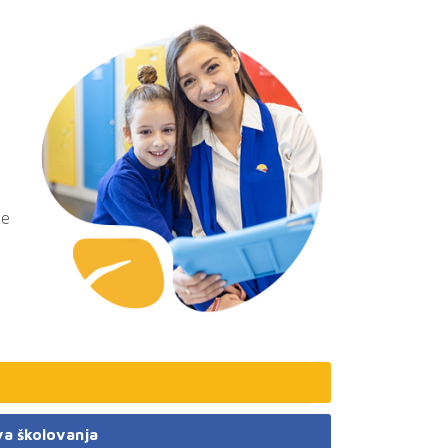
le
va školovanja