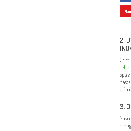
Ra
2. 
INO
Osim
tehno
spaja
nasta
učen
3. 
Nakon
mnogo