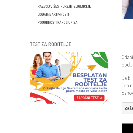
RAZVOJ VIŠESTRUKE INTELIGENCIJE
DODATNE AKTIVNOSTI
POGODNOSTI RANOG UPISA
TEST ZA RODITELJE
Odabi
buduć
Da bi
i da 
osnov
Zai