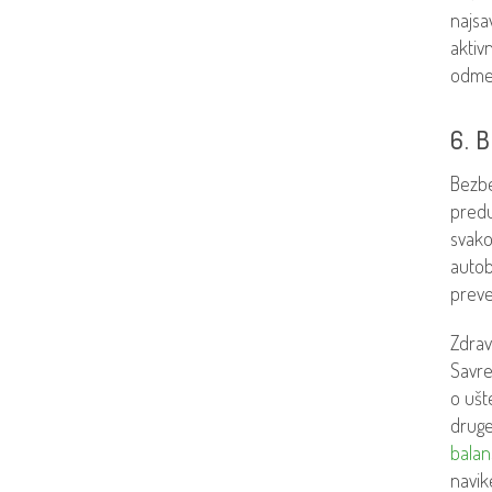
najsa
aktiv
odmer
6. 
Bezbe
predu
svako
autob
preve
Zdrav
Savre
o ušt
druge
balan
navik