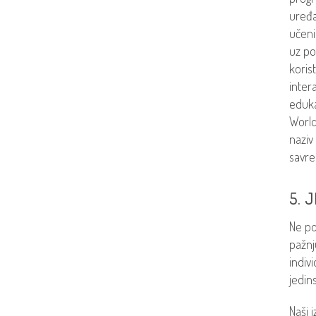
uređa
učeni
uz po
koris
inter
eduka
World
naziv
savre
5. 
Ne po
pažnj
indiv
jedin
Naši 