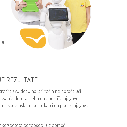
,
the
JE REZULTATE
tretira svu decu na isti način ne obraćajući
zovanje deteta treba da podstiče njegovu
kom akademskom polju, kao i da podrži njegova
 svakog deteta ponaosob i uz pomoć