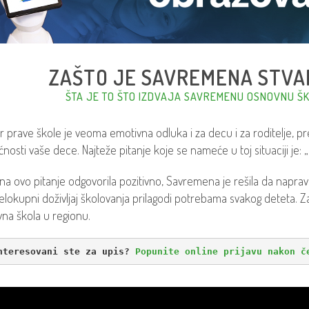
ZAŠTO JE SAVREMENA STVA
ŠTA JE TO ŠTO IZDVAJA SAVREMENU OSNOVNU ŠK
r prave škole je veoma emotivna odluka i za decu i za roditelje, 
nosti vaše dece. Najteže pitanje koje se nameće u toj situaciji je: „
 na ovo pitanje odgovorila pozitivno, Savremena je rešila da napra
celokupni doživljaj školovanja prilagodi potrebama svakog deteta. 
na škola u regionu.
nteresovani ste za upis? 
Popunite online prijavu nakon č