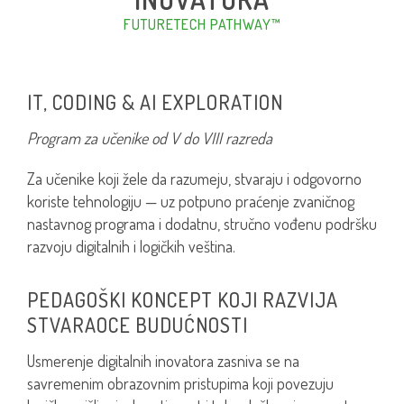
FUTURETECH PATHWAY™
IT, CODING & AI EXPLORATION
Program za učenike od V do VIII razreda
Za učenike koji žele da razumeju, stvaraju i odgovorno
koriste tehnologiju — uz potpuno praćenje zvaničnog
nastavnog programa i dodatnu, stručno vođenu podršku
razvoju digitalnih i logičkih veština.
PEDAGOŠKI KONCEPT KOJI RAZVIJA
STVARAOCE BUDUĆNOSTI
Usmerenje digitalnih inovatora zasniva se na
savremenim obrazovnim pristupima koji povezuju