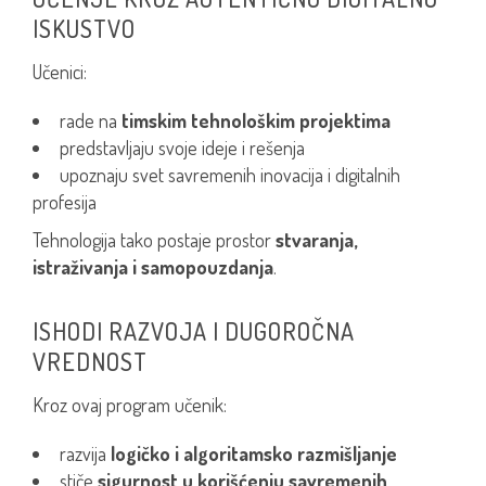
ISKUSTVO
Učenici:
rade na
timskim tehnološkim projektima
predstavljaju svoje ideje i rešenja
upoznaju svet savremenih inovacija i digitalnih
profesija
Tehnologija tako postaje prostor
stvaranja,
istraživanja i samopouzdanja
.
ISHODI RAZVOJA I DUGOROČNA
VREDNOST
Kroz ovaj program učenik:
razvija
logičko i algoritamsko razmišljanje
stiče
sigurnost u korišćenju savremenih