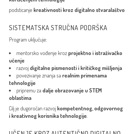
podsticanje
kreativnosti kroz digitalno stvaralaštvo
SISTEMATSKA STRUČNA PODRŠKA
Program uključuje:
mentorsko vođenje kroz
projektno i istraživačko
učenje
razvoj
digitalne pismenosti i kritičkog mišljenja
povezivanje znanja sa
realnim primenama
tehnologije
pripremu za
dalje obrazovanje u STEM
oblastima
Cilj je dugoročan razvoj
kompetentnog, odgovornog
i kreativnog korisnika tehnologije
.
UČENJE KROZ AUTENTIČNO DIGITALNO