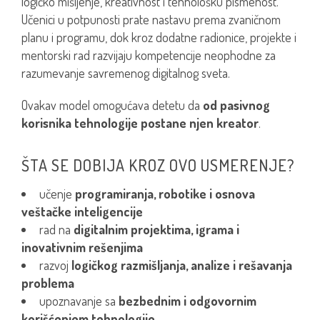
logičko mišljenje, kreativnost i tehnološku pismenost.
Učenici u potpunosti prate nastavu prema zvaničnom
planu i programu, dok kroz dodatne radionice, projekte i
mentorski rad razvijaju kompetencije neophodne za
razumevanje savremenog digitalnog sveta.
Ovakav model omogućava detetu da
od pasivnog
korisnika tehnologije postane njen kreator
.
ŠTA SE DOBIJA KROZ OVO USMERENJE?
učenje
programiranja, robotike i osnova
veštačke inteligencije
rad na
digitalnim projektima, igrama i
inovativnim rešenjima
razvoj
logičkog razmišljanja, analize i rešavanja
problema
upoznavanje sa
bezbednim i odgovornim
korišćenjem tehnologije