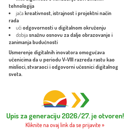
tehnologija
jača
kreativnost, istrajnost i projektni način
rada
uči
odgovornosti u digitalnom okruženju
dobija
snažnu osnovu za dalje obrazovanje i
zanimanja budućnosti
Usmerenje digitalnih inovatora omogućava
učenicima da u periodu V–VIII razreda rastu kao
mislioci, stvaraoci i odgovorni učesnici digitalnog
sveta.
Upis za generaciju 2026/27. je otvoren!
Kliknite na ovaj link da se prijavite »