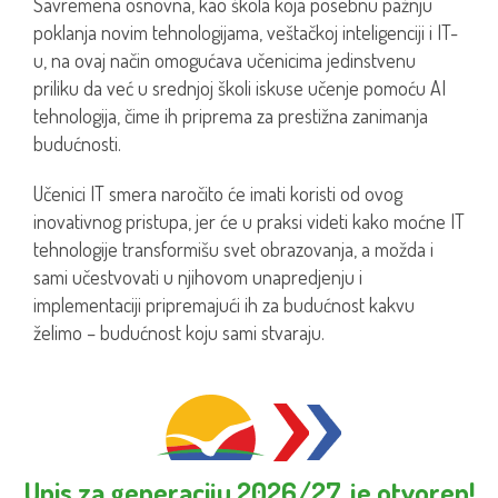
Savremena osnovna, kao škola koja posebnu pažnju
poklanja novim tehnologijama, veštačkoj inteligenciji i IT-
u, na ovaj način omogućava učenicima jedinstvenu
priliku da već u srednjoj školi iskuse učenje pomoću AI
tehnologija, čime ih priprema za prestižna zanimanja
budućnosti.
Učenici IT smera naročito će imati koristi od ovog
inovativnog pristupa, jer će u praksi videti kako moćne IT
tehnologije transformišu svet obrazovanja, a možda i
sami učestvovati u njihovom unapredjenju i
implementaciji pripremajući ih za budućnost kakvu
želimo – budućnost koju sami stvaraju.
Upis za generaciju 2026/27. je otvoren!