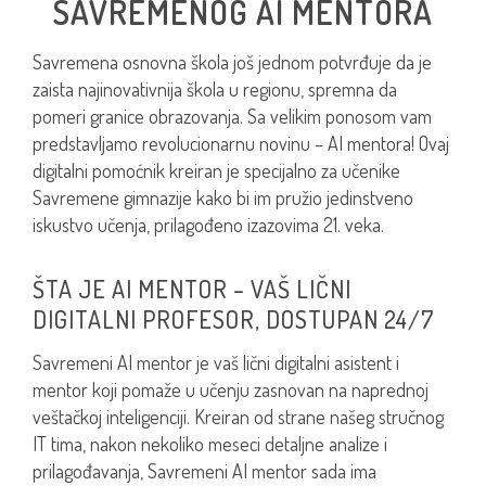
SAVREMENOG AI MENTORA
Savremena osnovna škola još jednom potvrđuje da je
zaista najinovativnija škola u regionu, spremna da
pomeri granice obrazovanja. Sa velikim ponosom vam
predstavljamo revolucionarnu novinu – AI mentora! Ovaj
digitalni pomoćnik kreiran je specijalno za učenike
Savremene gimnazije kako bi im pružio jedinstveno
iskustvo učenja, prilagođeno izazovima 21. veka.
ŠTA JE AI MENTOR – VAŠ LIČNI
DIGITALNI PROFESOR, DOSTUPAN 24/7
Savremeni AI mentor je vaš lični digitalni asistent i
mentor koji pomaže u učenju zasnovan na naprednoj
veštačkoj inteligenciji. Kreiran od strane našeg stručnog
IT tima, nakon nekoliko meseci detaljne analize i
prilagođavanja, Savremeni AI mentor sada ima