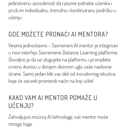
jedinstvenu sposobnost da razume potrebe učenika i
pruži im individualnu, trenutnu i kontinuiranu podršku u
učenju.
GDE MOŽETE PRONAĆI AI MENTORA?
Veoma jednostavno – Savremeni AI mentor je integrisan
u novi interfejs Savremene Distance Learning platforme.
Dovoljno je da se ulogujete na platformu i pronađete
crvenu ikonicu u donjem desnom uglu vaše naslovne
strane. Samo jedan klik vas deli od inovativnog iskustva
koje će zauvek promeniti način na koji učite!
KAKO VAM AI MENTOR POMAŽE U
UČENJU?
Zahvaljujući moćnoj AI tehnologiji, vaš mentor može
mnogo toga: