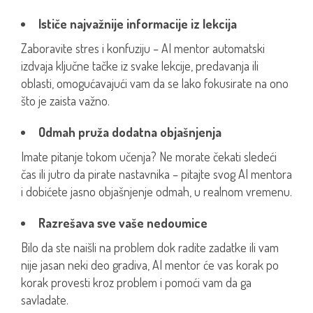
Ističe najvažnije informacije iz lekcija
Zaboravite stres i konfuziju – AI mentor automatski
izdvaja ključne tačke iz svake lekcije, predavanja ili
oblasti, omogućavajući vam da se lako fokusirate na ono
što je zaista važno.
Odmah pruža dodatna objašnjenja
Imate pitanje tokom učenja? Ne morate čekati sledeći
čas ili jutro da pirate nastavnika – pitajte svog AI mentora
i dobićete jasno objašnjenje odmah, u realnom vremenu.
Razrešava sve vaše nedoumice
Bilo da ste naišli na problem dok radite zadatke ili vam
nije jasan neki deo gradiva, AI mentor će vas korak po
korak provesti kroz problem i pomoći vam da ga
savladate.