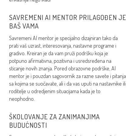
SAVREMENI AI MENTOR PRILAGOĐEN JE
BAŠ VAMA
Savremeni AI mentor je specijalno dizajniran tako da
prati vaš uzrast, interesovanja, nastavne programe i
gradivo. Kreiran je da vam pruži podršku koja je
potpuno afirmativna, pozitivna i usredsređena na
sticanje novih znanja. Pored obrazovne podrške, AI
mentor je i pouzdan sagovornik za razne savete i pitanja
sa kojima se suočavate, ali i da vas uputi na nastavnike ili
roditelje u odredjenim situacijama kada je to
neophodno.
ŠKOLOVANJE ZA ZANIMANJIMA
BUDUĆNOSTI