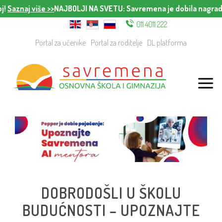
j!
Saznaj više >>
NAJBOLJI NA SVETU
: Savremena je dobila nagradu
011 4011 222
Portal za učenike
Portal za roditelje
DL platforma
DOBRODOŠLI U ŠKOLU
BUDUĆNOSTI – UPOZNAJTE