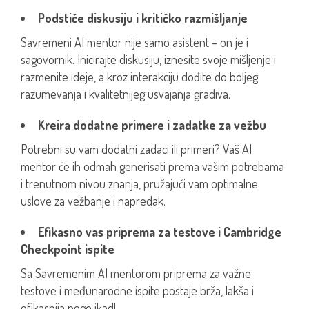
Podstiče diskusiju i kritičko razmišljanje
Savremeni AI mentor nije samo asistent – on je i
sagovornik. Inicirajte diskusiju, iznesite svoje mišljenje i
razmenite ideje, a kroz interakciju dođite do boljeg
razumevanja i kvalitetnijeg usvajanja gradiva.
Kreira dodatne primere i zadatke za vežbu
Potrebni su vam dodatni zadaci ili primeri? Vaš AI
mentor će ih odmah generisati prema vašim potrebama
i trenutnom nivou znanja, pružajući vam optimalne
uslove za vežbanje i napredak.
Efikasno vas priprema za testove i Cambridge
Checkpoint ispite
Sa Savremenim AI mentorom priprema za važne
testove i međunarodne ispite postaje brža, lakša i
efikasnija nego ikad!