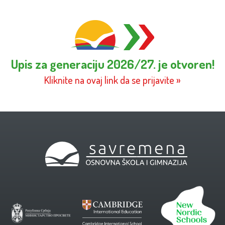
Upis za generaciju 2026/27. je otvoren!
Kliknite na ovaj link da se prijavite »