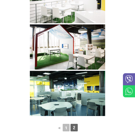
◄
1
2