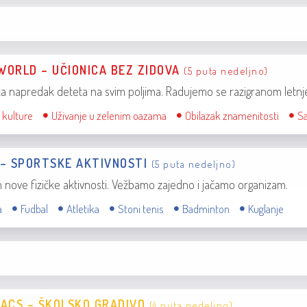
WORLD – UČIONICA BEZ ZIDOVA
(5 puta nedeljno)
za napredak deteta na svim poljima. Radujemo se razigranom letnj
kulture
Uživanje u zelenim oazama
Obilazak znamenitosti
S
 – SPORTSKE AKTIVNOSTI
(5 puta nedeljno)
 nove fizičke aktivnosti. Vežbamo zajedno i jačamo organizam.
a
Fudbal
Atletika
Stoni tenis
Badminton
Kuglanje
IACS – ŠKOLSKO GRADIVO
(4 puta nedeljno)