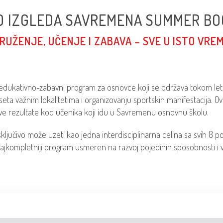
O IZGLEDA SAVREMENA SUMMER BO
RUŽENJE, UČENJE I ZABAVA – SVE U ISTO VRE
edukativno-zabavni program za osnovce koji se održava tokom letn
poseta važnim lokalitetima i organizovanju sportskih manifestacija.
ive rezultate kod učenika koji idu u Savremenu osnovnu školu.
jučivo može uzeti kao jedna interdisciplinarna celina sa svih 8 poj
 najkompletniji program usmeren na razvoj pojedinih sposobnosti i