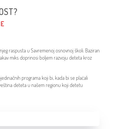
OST?
ME
jeg raspusta u Savremenoj osnovnoj školi. Baziran
 Ovakav miks doprinosi boljem razvoju deteta kroz
edinačnih programa koji bi, kada bi se plaćali
 veština deteta u našem regionu koji detetu