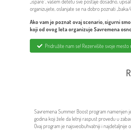
„ispare”, vašem detetu sve postaje dosadno, upisali
organizujete, oslanjate se na dobro poznati „baka/
Ako vam je poznat ovaj scenario, sigurni s
koji od ovog leta organizuje Savremena osno
Pridružite nam se! Rezervišite svoje mest
R
Savremena Summer Boost program namenjen je 
godina koji žele da letnji raspust provedu u zabav
Ovaj program je najsveobuhvatniji i najdetaljnije 