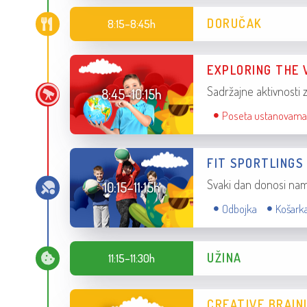
DORUČAK
8:15–8:45h
EXPLORING THE 
Sadržajne aktivnosti 
8:45–10:15h
Poseta ustanovama 
FIT SPORTLINGS
Svaki dan donosi nam
10:15–11:15h
Odbojka
Košark
UŽINA
11:15–11:30h
CREATIVE BRAIN