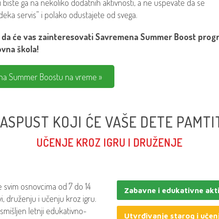
 biste ga na nekoliko dodatnih aktivnosti, a ne uspevate da se
deka servis” i polako odustajete od svega.
mo da će vas zainteresovati Savremena Summer Boost prog
vna škola!
o na Summer Boostu na vreme »
ASPUST KOJI ĆE VAŠE DETE PAMTI
UČENJE KROZ IGRU I DRUŽENJE
svim osnovcima od 7 do 14
Zabavne i edukativne akt
i, druženju i učenju kroz igru.
osmišljen letnji edukativno-
Utvrđivanje starog i učen