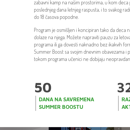
zabavni kamp na našim prostorima, u kom deca
poslednjeg dana letnjeg raspusta, i to svakog ra
do 18 časova popodne.
Program je osmišljen i koncipiran tako da deca n
dolaze na njega. Možete napraviti pauzu za letova
programa ili ga dovesti naknadno bez ikakvih for
Summer Boost sa svojim dnevnim obavezama i pl
tokom programa učenici ne dobijaju neopravdan
50
3
DANA NA SAVREMENA
RAZ
SUMMER BOOSTU
AK