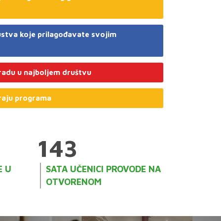
ustva koje prilagođavate svojim
adu u najboljem društvu
kraju programa
143
E U
SATA UČENICI PROVODE NA
OTVORENOM