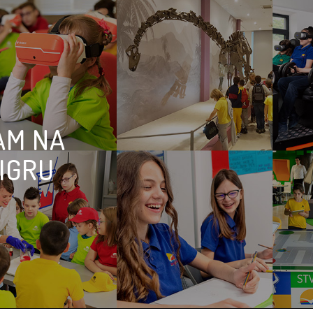
AM NA
 IGRU