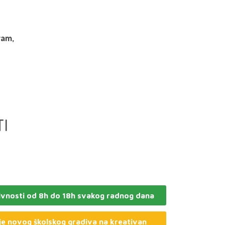
ram,
TI
ivnosti od 8h do 18h svakog radnog dana
je novog školskog gradiva na kreativan