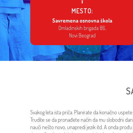
MESTO:
Savremena osnovna škola
Omladinskih brigada 86,
Novi Beograd
S
Svakog leta ista priča. Planirate da konačno uspete 
Trudite se da pronađete način da mu slobodni dani bud
nauči nešto novo, unapredi jezik itd. A onda prođu