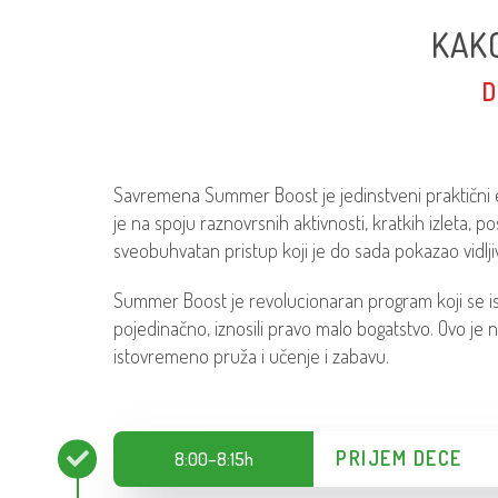
KAK
D
Savremena Summer Boost je jedinstveni praktični 
je na spoju raznovrsnih aktivnosti, kratkih izleta, 
sveobuhvatan pristup koji je do sada pokazao vidlj
Summer Boost je revolucionaran program koji se iskl
pojedinačno, iznosili pravo malo bogatstvo. Ovo je
istovremeno pruža i učenje i zabavu.
PRIJEM DECE
8:00–8:15h