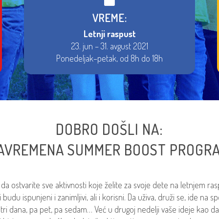
VREME:
Letnji raspust
23. jun – 31. avgust 2021
Ponedeljak–petak, od 8h do 18h
DOBRO DOŠLI NA:
AVREMENA SUMMER BOOST PROGR
da ostvarite sve aktivnosti koje želite za svoje dete na letnjem ras
u ispunjeni i zanimljivi, ali i korisni. Da uživa, druži se, ide na sp
 tri dana, pa pet, pa sedam… Već u drugoj nedelji vaše ideje kao da