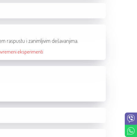
em raspustu i zanimljivim dešavanjima.
avremeni eksperimenti