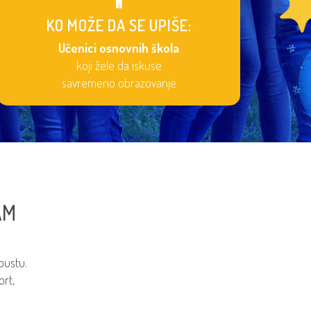
KO MOŽE DA SE UPIŠE:
Učenici osnovnih škola
koji žele da iskuse
savremeno obrazovanje
AM
pustu.
ort,