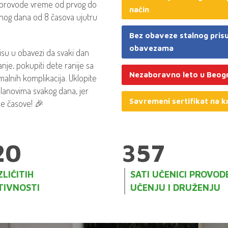
 provode vreme od prvog do
način
dnog dana od 8 časova ujutru
Bez obaveze stalnog pris
obavezama
isu u obavezi da svaki dan
nje, pokupiti dete ranije sa
Nezaboravno leto u Beogr
malnih komplikacija. Uklopite
anovima svakog dana, jer
Savremeni sertifikat na 
e časove! 🎉
20
357
LIČITIH
SATI UČENICI PROVOD
TIVNOSTI
UČENJU I DRUŽENJU