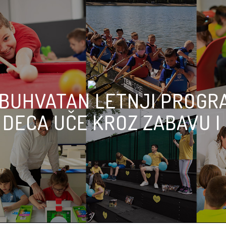
BUHVATAN LETNJI PROGR
DECA UČE KROZ ZABAVU I