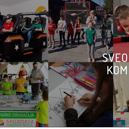
SVEO
KOM 