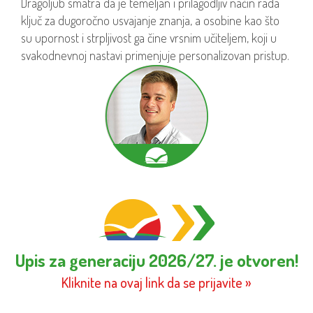
Dragoljub smatra da je temeljan i prilagodljiv način rada
ključ za dugoročno usvajanje znanja, a osobine kao što
su upornost i strpljivost ga čine vrsnim učiteljem, koji u
svakodnevnoj nastavi primenjuje personalizovan pristup.
Upis za generaciju 2026/27. je otvoren!
Kliknite na ovaj link da se prijavite »