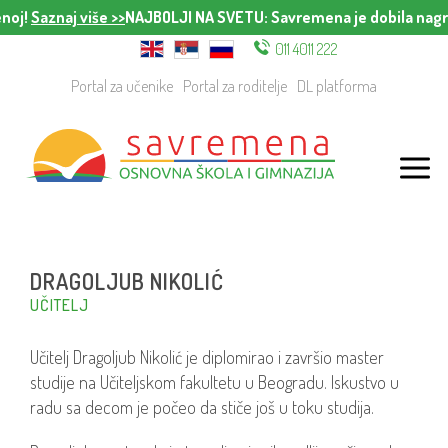
noj!
Saznaj više >>
NAJBOLJI NA SVETU
: Savremena je dobila nagra
011 4011 222
Portal za učenike
Portal za roditelje
DL platforma
DRAGOLJUB NIKOLIĆ
UČITELJ
Učitelj Dragoljub Nikolić je diplomirao i završio master
studije na Učiteljskom fakultetu u Beogradu. Iskustvo u
radu sa decom je počeo da stiče još u toku studija.