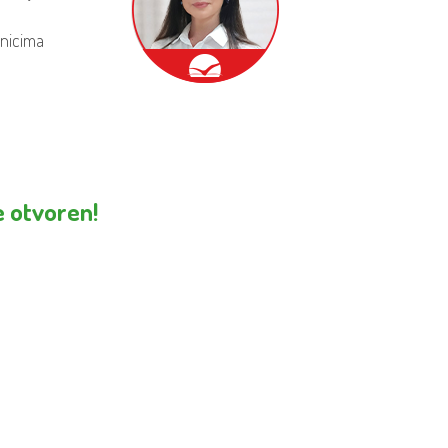
rnicima
e otvoren!