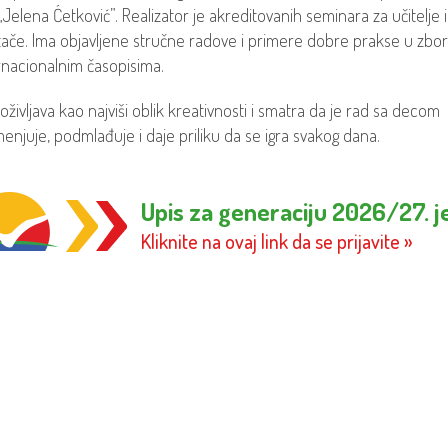
„Jelena Ćetković”. Realizator je akreditovanih seminara za učitelje i
tače. Ima objavljene stručne radove i primere dobre prakse u zbo
ernacionalnim časopisima.
doživljava kao najviši oblik kreativnosti i smatra da je rad sa decom
enjuje, podmlađuje i daje priliku da se igra svakog dana.
Upis za generaciju 2026/27. j
Kliknite na ovaj link da se prijavite »