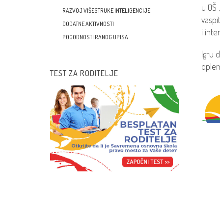
u OŠ 
RAZVOJ VIŠESTRUKE INTELIGENCIJE
vaspi
DODATNE AKTIVNOSTI
i int
POGODNOSTI RANOG UPISA
Igru 
oplem
TEST ZA RODITELJE