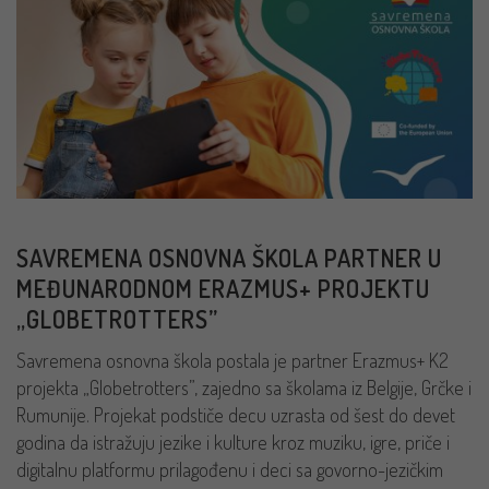
SAVREMENA OSNOVNA ŠKOLA PARTNER U
MEĐUNARODNOM ERAZMUS+ PROJEKTU
„GLOBETROTTERS”
Savremena osnovna škola postala je partner Erazmus+ K2
projekta „Globetrotters”, zajedno sa školama iz Belgije, Grčke i
Rumunije. Projekat podstiče decu uzrasta od šest do devet
godina da istražuju jezike i kulture kroz muziku, igre, priče i
digitalnu platformu prilagođenu i deci sa govorno-jezičkim