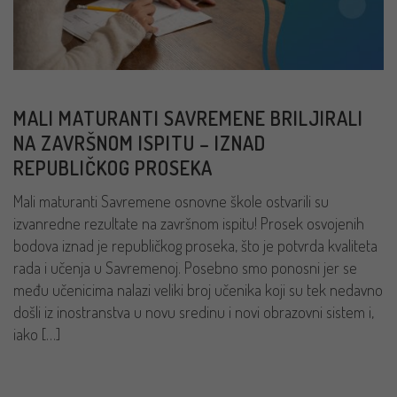
MALI MATURANTI SAVREMENE BRILJIRALI
NA ZAVRŠNOM ISPITU – IZNAD
REPUBLIČKOG PROSEKA
Mali maturanti Savremene osnovne škole ostvarili su
izvanredne rezultate na završnom ispitu! Prosek osvojenih
bodova iznad je republičkog proseka, što je potvrda kvaliteta
rada i učenja u Savremenoj. Posebno smo ponosni jer se
među učenicima nalazi veliki broj učenika koji su tek nedavno
došli iz inostranstva u novu sredinu i novi obrazovni sistem i,
iako […]
PROČITAJ VIŠE