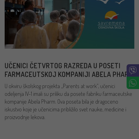
UČENICI ČETVRTOG RAZREDA U POSETI
FARMACEUTSKOJ KOMPANIJI ABELA PHARM
U okviru školskog projekta „Parents at work“, učenici
odeljenja IV-1 imali su priliku da posete fabriku farmaceutske
kompanije Abela Pharm. Ova poseta bila je dragoceno
iskustvo koje je učenicima približilo svet nauke, medicine i
proizvodnje lekova.
PROČITAJ VIŠE