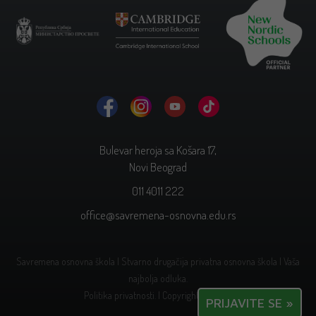
Bulevar heroja sa Košara 17,
Novi Beograd
011 4011 222
office@savremena-osnovna.edu.rs
Savremena osnovna škola | Stvarno drugačija privatna osnovna škola | Vaša
najbolja odluka.
Politika privatnosti.
| Copyright © 2026.
PRIJAVITE SE »