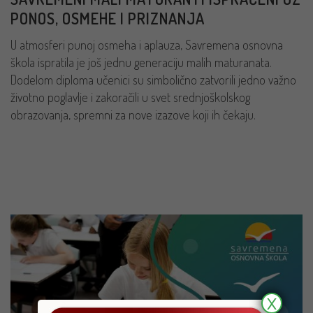
PONOS, OSMEHE I PRIZNANJA
U atmosferi punoj osmeha i aplauza, Savremena osnovna
škola ispratila je još jednu generaciju malih maturanata.
Dodelom diploma učenici su simbolično zatvorili jedno važno
životno poglavlje i zakoračili u svet srednjoškolskog
obrazovanja, spremni za nove izazove koji ih čekaju.
PROČITAJ VIŠE
X