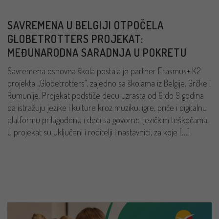
SAVREMENA U BELGIJI OTPOČELA
GLOBETROTTERS PROJEKAT:
MEĐUNARODNA SARADNJA U POKRETU
Savremena osnovna škola postala je partner Erasmus+ K2
projekta „Globetrotters“, zajedno sa školama iz Belgije, Grčke i
Rumunije. Projekat podstiče decu uzrasta od 6 do 9 godina
da istražuju jezike i kulture kroz muziku, igre, priče i digitalnu
platformu prilagođenu i deci sa govorno-jezičkim teškoćama.
U projekat su uključeni i roditelji i nastavnici, za koje […]
PROČITAJ VIŠE