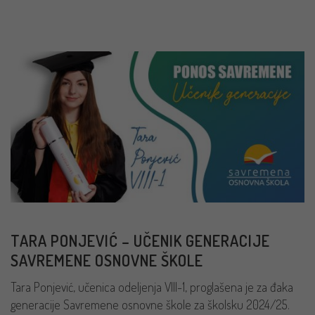
TARA PONJEVIĆ – UČENIK GENERACIJE
SAVREMENE OSNOVNE ŠKOLE
Tara Ponjević, učenica odeljenja VIII-1, proglašena je za đaka
generacije Savremene osnovne škole za školsku 2024/25.