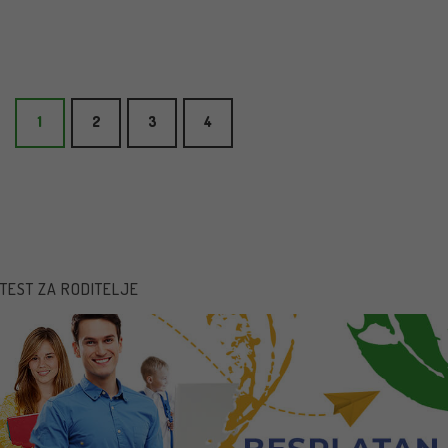
1
2
3
4
TEST ZA RODITELJE