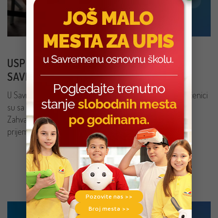
USPEŠNO ODRŽAN ZAVRŠNI ISPIT U
SAVREMENOJ OSNOVNOJ ŠKOLI
U Savremenoj osnovnoj školi održan je završni ispit, a učenici
su sa ispita izašli sa osmehom i velikim olakšanjem.
Zahvaljujući sistematičnoj pripremi i podršci nastavnika,
prijemni je prošao bez stresa i neprijatnih iznenađenja.
PROČITAJ VIŠE
Pozovite nas >>
Broj mesta >>