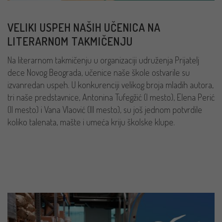
VELIKI USPEH NAŠIH UČENICA NA
LITERARNOM TAKMIČENJU
Na literarnom takmičenju u organizaciji udruženja Prijatelj
dece Novog Beograda, učenice naše škole ostvarile su
izvanredan uspeh. U konkurenciji velikog broja mladih autora,
tri naše predstavnice, Antonina Tufegžić (I mesto), Elena Perić
(II mesto) i Vana Vlaović (III mesto), su još jednom potvrdile
koliko talenata, mašte i umeća kriju školske klupe.
PROČITAJ VIŠE