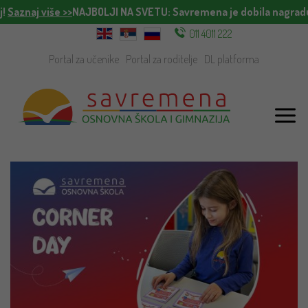
j!
Saznaj više >>
NAJBOLJI NA SVETU
: Savremena je dobila nagradu
011 4011 222
Portal za učenike
Portal za roditelje
DL platforma