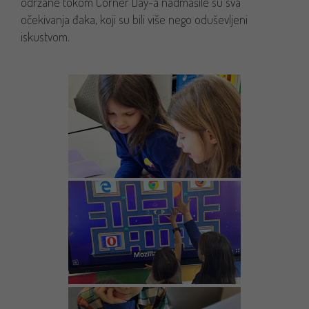
održane tokom Corner Day-a nadmašile su sva
očekivanja đaka, koji su bili više nego oduševljeni
iskustvom.