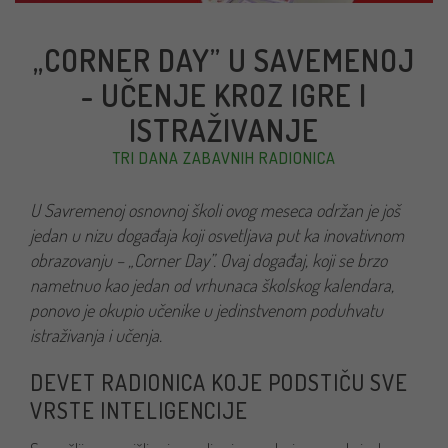
„CORNER DAY” U SAVEMENOJ
- UČENJE KROZ IGRE I
ISTRAŽIVANJE
TRI DANA ZABAVNIH RADIONICA
U Savremenoj osnovnoj školi ovog meseca održan je još
jedan u nizu događaja koji osvetljava put ka inovativnom
obrazovanju – „Corner Day”. Ovaj događaj, koji se brzo
nametnuo kao jedan od vrhunaca školskog kalendara,
ponovo je okupio učenike u jedinstvenom poduhvatu
istraživanja i učenja.
DEVET RADIONICA KOJE PODSTIČU SVE
VRSTE INTELIGENCIJE