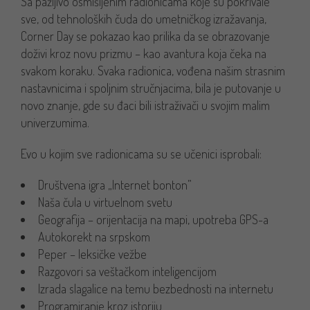
Sa pažljivo osmišljenim radionicama koje su pokrivale
sve, od tehnoloških čuda do umetničkog izražavanja,
Corner Day se pokazao kao prilika da se obrazovanje
doživi kroz novu prizmu – kao avantura koja čeka na
svakom koraku. Svaka radionica, vođena našim strasnim
nastavnicima i spoljnim stručnjacima, bila je putovanje u
novo znanje, gde su đaci bili istraživači u svojim malim
univerzumima.
Evo u kojim sve radionicama su se učenici isprobali:
Društvena igra „Internet bonton”
Naša čula u virtuelnom svetu
Geografija – orijentacija na mapi, upotreba GPS-a
Autokorekt na srpskom
Peper – leksičke vežbe
Razgovori sa veštačkom inteligencijom
Izrada slagalice na temu bezbednosti na internetu
Programiranje kroz istoriju