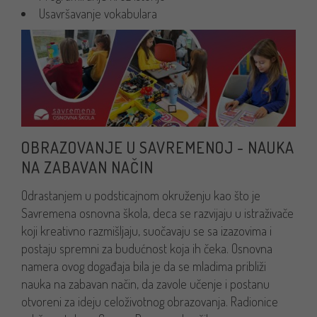
Usavršavanje vokabulara
OBRAZOVANJE U SAVREMENOJ - NAUKA
NA ZABAVAN NAČIN
Odrastanjem u podsticajnom okruženju kao što je
Savremena osnovna škola, deca se razvijaju u istraživače
koji kreativno razmišljaju, suočavaju se sa izazovima i
postaju spremni za budućnost koja ih čeka. Osnovna
namera ovog događaja bila je da se mladima približi
nauka na zabavan način, da zavole učenje i postanu
otvoreni za ideju celoživotnog obrazovanja. Radionice