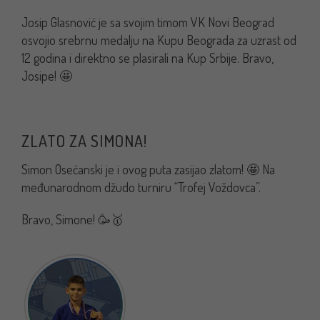
Josip Glasnović je sa svojim timom VK Novi Beograd
osvojio srebrnu medalju na Kupu Beograda za uzrast od
12 godina i direktno se plasirali na Kup Srbije. Bravo,
Josipe! 🤩
ZLATO ZA SIMONA!
Simon Osećanski je i ovog puta zasijao zlatom! 🤩 Na
međunarodnom džudo turniru “Trofej Voždovca”.
Bravo, Simone! 🥳🥇