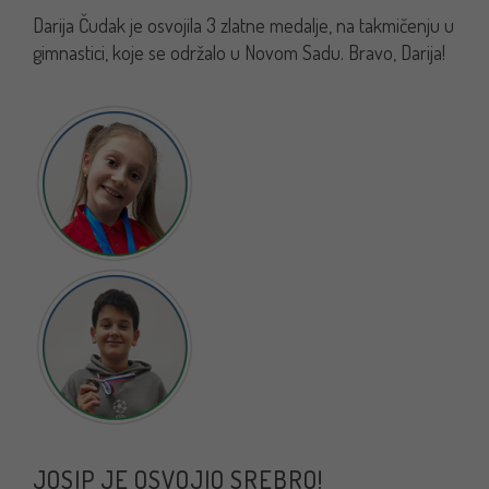
Darija Čudak je osvojila 3 zlatne medalje, na takmičenju u
gimnastici, koje se održalo u Novom Sadu. Bravo, Darija!
JOSIP JE OSVOJIO SREBRO!