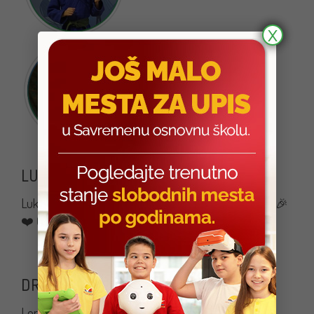
X
LUKA JE OSVOJIO TURNIR U INĐIJI! 💪
Luka je osvojio turnir u tenisu – uzrast do 12godina🙏🎉
❤️ Čestitamo! 💪
DRUGO MESTO ZA LORU U PLESU! 🤩
Lora je u Madlenianumu osvojila 2. mesto u plesu, za