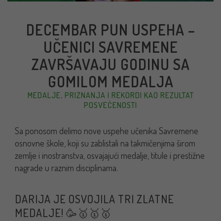
DECEMBAR PUN USPEHA –
UČENICI SAVREMENE
ZAVRŠAVAJU GODINU SA
GOMILOM MEDALJA
MEDALJE, PRIZNANJA I REKORDI KAO REZULTAT
POSVEĆENOSTI
Sa ponosom delimo nove uspehe učenika Savremene
osnovne škole, koji su zablistali na takmičenjima širom
zemlje i inostranstva, osvajajući medalje, titule i prestižne
nagrade u raznim disciplinama.
DARIJA JE OSVOJILA TRI ZLATNE
MEDALJE! 🥳🥇🥇🥇