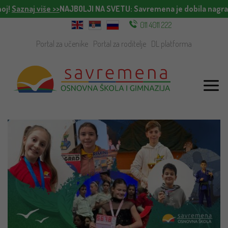
oj!
Saznaj više >>
NAJBOLJI NA SVETU
: Savremena je dobila nagrad
011 4011 222
Portal za učenike
Portal za roditelje
DL platforma