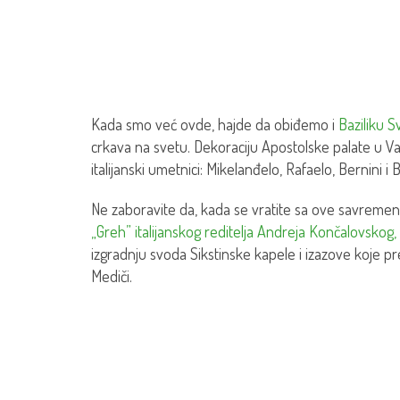
Kada smo već ovde, hajde da obiđemo i
Baziliku 
crkava na svetu. Dekoraciju Apostolske palate u Vat
italijanski umetnici: Mikelanđelo, Rafaelo, Bernini i Bo
Ne zaboravite da, kada se vratite sa ove savremen
„Greh” italijanskog reditelja Andreja Končalovskog,
izgradnju svoda Sikstinske kapele i izazove koje pr
Mediči.