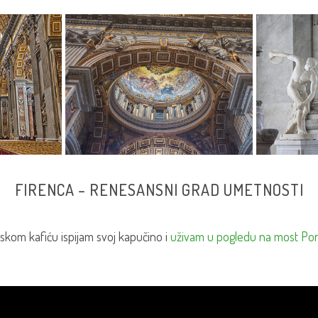
FIRENCA – RENESANSNI GRAD UMETNOSTI
nskom kafiću ispijam svoj kapučino i
uživam u pogledu na most Pon