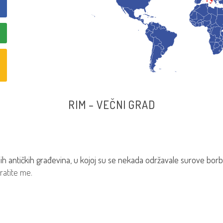
RIM – VEČNI GRAD
jih antičkih građevina, u kojoj su se nekada održavale surove borbe
ratite me.