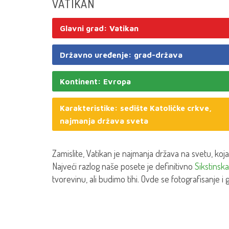
VATIKAN
Glavni grad: Vatikan
Državno uređenje: grad-država
Kontinent: Evropa
Karakteristike: sedište Katoličke crkve,
najmanja država sveta
Zamislite, Vatikan je najmanja država na svetu, koja
Najveći razlog naše posete je definitivno
Sikstinsk
tvorevinu, ali budimo tihi. Ovde se fotografisanje i