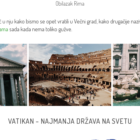
Obilazak Rima
 u nju kako bismo se opet vratili u Večni grad, kako drugačije naz
cama
sada kada nema toliko gužve.
VATIKAN – NAJMANJA DRŽAVA NA SVETU