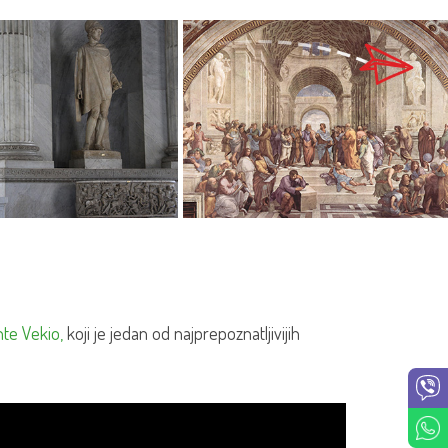
te Vekio,
koji je jedan od najprepoznatljivijih