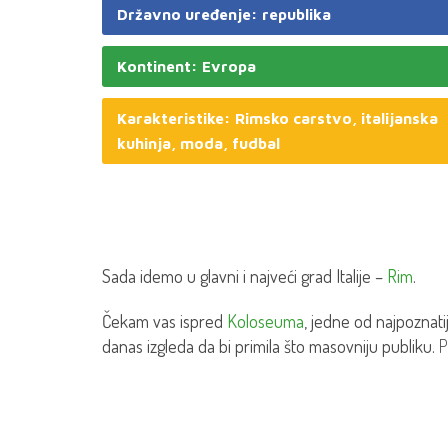
Državno uređenje: republika
Kontinent: Evropa
Karakteristike: Rimsko carstvo, italijanska
kuhinja, moda, fudbal
Sada idemo u glavni i najveći grad Italije –
Rim
.
Čekam vas ispred
Koloseuma
, jedne od najpoznati
danas izgleda da bi primila što masovniju publiku.
P