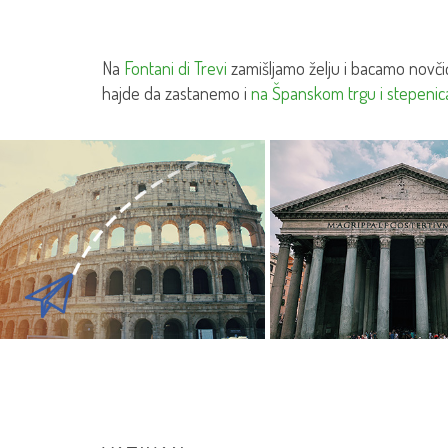
Na
Fontani di Trevi
zamišljamo želju i bacamo novčić
hajde da zastanemo i
na Španskom trgu i stepeni