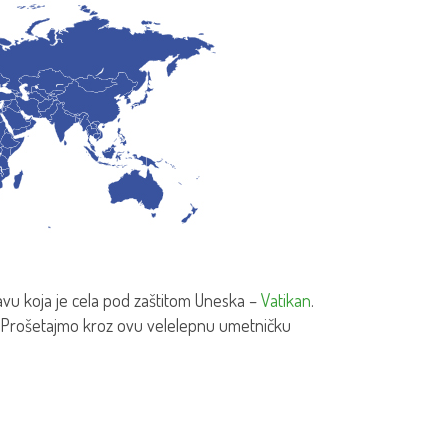
ržavu koja je cela pod zaštitom Uneska –
Vatikan
.
e. Prošetajmo kroz ovu velelepnu umetničku