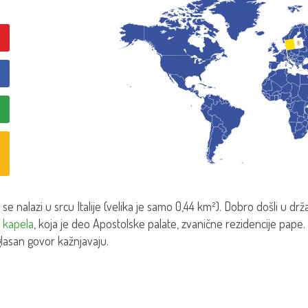
 se nalazi u srcu Italije (velika je samo 0,44 km²). Dobro došli u d
a kapela
, koja je deo Apostolske palate, zvanične rezidencije pap
 glasan govor kažnjavaju.