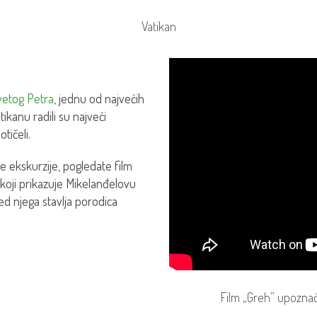
Vatikan
Svetog Petra
, jednu od najvećih
ikanu radili su najveći
tičeli.
e ekskurzije, pogledate film
koji prikazuje Mikelanđelovu
ed njega stavlja porodica
Film „Greh” upoznać