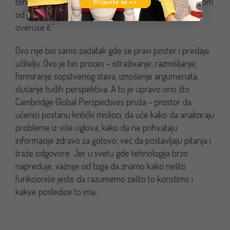
tehnologiju mudro – jer, kako su sami napisali na jednom
Prijavite se >>
od postera: “Technology is good WHEN we don’t
overuse it.”
Ovo nije bio samo zadatak gde se pravi poster i predaje
učitelju. Ovo je bio proces – istraživanje, razmišljanje,
formiranje sopstvenog stava, iznošenje argumenata,
slušanje tuđih perspektiva. A to je upravo ono što
Cambridge Global Perspectives pruža – prostor da
učenici postanu kritički mislioci, da uče kako da analiziraju
probleme iz više uglova, kako da ne prihvataju
informacije zdravo za gotovo, već da postavljaju pitanja i
traže odgovore. Jer u svetu gde tehnologija brzo
napreduje, važnije od toga da znamo kako nešto
funkcioniše jeste da razumemo zašto to koristimo i
kakve posledice to ima.