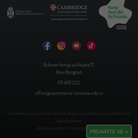
Bulevar heroja sa Košara 17,
Novi Beograd
011 4011 222
office@savremena-osnovna.edu.rs
Savremena osnovna škola | Stvarno drugačija privatna osnovna škola | Vaša
najbolja odluka.
Politika privatnosti.
| Copyright © 2026.
PRIJAVITE SE »