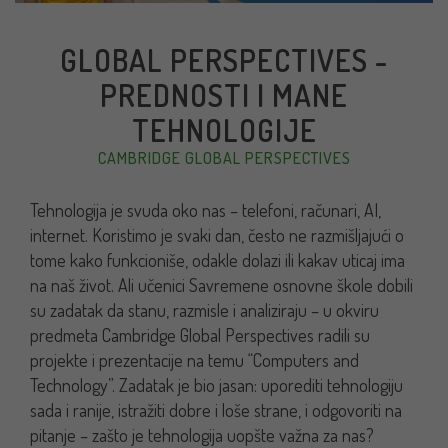
GLOBAL PERSPECTIVES -
PREDNOSTI I MANE
TEHNOLOGIJE
CAMBRIDGE GLOBAL PERSPECTIVES
Tehnologija je svuda oko nas – telefoni, računari, AI,
internet. Koristimo je svaki dan, često ne razmišljajući o
tome kako funkcioniše, odakle dolazi ili kakav uticaj ima
na naš život. Ali učenici Savremene osnovne škole dobili
su zadatak da stanu, razmisle i analiziraju – u okviru
predmeta Cambridge Global Perspectives radili su
projekte i prezentacije na temu “Computers and
Technology”. Zadatak je bio jasan: uporediti tehnologiju
sada i ranije, istražiti dobre i loše strane, i odgovoriti na
pitanje – zašto je tehnologija uopšte važna za nas?