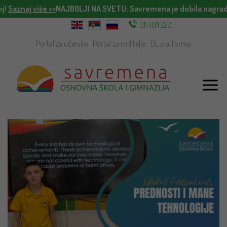
j!
Saznaj više >>
NAJBOLJI NA SVETU
: Savremena je dobila nagradu
011 4011 222
Portal za učenike
Portal za roditelje
DL platforma