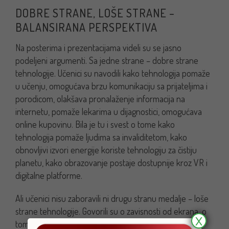
DOBRE STRANE, LOŠE STRANE –
BALANSIRANA PERSPEKTIVA
Na posterima i prezentacijama videli su se jasno
podeljeni argumenti. Sa jedne strane – dobre strane
tehnologije. Učenici su navodili kako tehnologija pomaže
u učenju, omogućava brzu komunikaciju sa prijateljima i
porodicom, olakšava pronalaženje informacija na
internetu, pomaže lekarima u dijagnostici, omogućava
online kupovinu. Bila je tu i svest o tome kako
tehnologija pomaže ljudima sa invaliditetom, kako
obnovljivi izvori energije koriste tehnologiju za čistiju
planetu, kako obrazovanje postaje dostupnije kroz VR i
digitalne platforme.
Ali učenici nisu zaboravili ni drugu stranu medalje – loše
strane tehnologije. Govorili su o zavisnosti od ekrana, o
X
tome kako deca provode previše vremena na