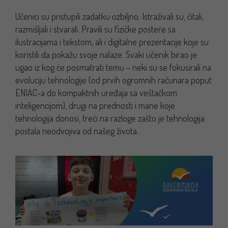
Učenici su pristupili zadatku ozbiljno. Istraživali su, čitali,
razmišljali i stvarali. Pravili su fizičke postere sa
ilustracijama i tekstom, ali i digitalne prezentacije koje su
koristili da pokažu svoje nalaze. Svaki učenik birao je
ugao iz kog će posmatrati temu – neki su se fokusirali na
evoluciju tehnologije (od prvih ogromnih računara poput
ENIAC-a do kompaktnih uređaja sa veštačkom
inteligencijom), drugi na prednosti i mane koje
tehnologija donosi, treći na razloge zašto je tehnologija
postala neodvojiva od našeg života.