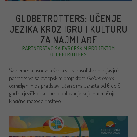
GLOBETROTTERS: UČENJE
JEZIKA KROZ IGRU I KULTURU
ZA NAJMLAĐE
PARTNERSTVO SA EVROPSKIM PROJEKTOM
GLOBETROTTERS
Savremena osnovna škola sa zadovoljstvom najavljuje
partnerstvo sa evropskim projektom
Globetrotters
,
osmišljenim da predstavi učenicima uzrasta od 6 do 9
godina jezičko i kulturno putovanje koje nadmašuje
klasične metode nastave.