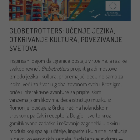
GLOBETROTTERS: UČENJE JEZIKA,
OTKRIVANJE KULTURA, POVEZIVANJE
SVETOVA
Inspirisan idejom da „granice postaju virtuelne, a razlike
svakodnevne“,
Globetrotters
projekt gradi mostove
između jezika i kultura, pripremajući decu ne samo za
ispite, već i za život u globalizovanom svetu. Kroz igre,
priče i interaktivne avanture sa prijateljskim
vanzemaljskim likovima, deca istražuju muziku iz
Rumunije, običaje iz Grčke, reči na holandskom i
srpskom, pa čak i recepte iz Belgije—sve to kroz
gamifikovane zadatke i rešavanje zagonetki u okviru
modula koji spajaju učitelje, lingviste i kulturne institucije
iz nekoliko evropskih zemalja. Naglašena je inkluzija —