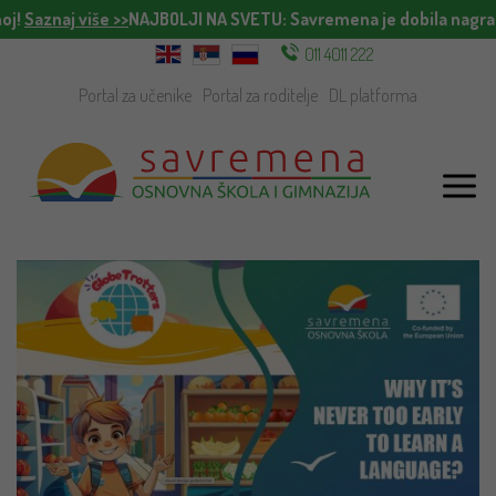
oj!
Saznaj više >>
NAJBOLJI NA SVETU
: Savremena je dobila nagrad
011 4011 222
Portal za učenike
Portal za roditelje
DL platforma