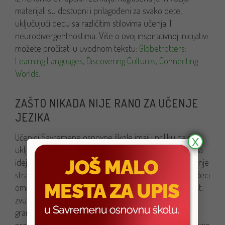
materijali su dostupni i prilagođeni za svako dete,
uključujući decu sa različitim stilovima učenja ili
neurodivergentnostima. Više o ovoj inspirativnoj inicijativi
možete pročitati u uvodnom tekstu:
Globetrotters:
Learning Languages, Discovering Cultures, Connecting
Worlds
.
ZAŠTO NIKADA NIJE RANO ZA UČENJE
JEZIKA
Učenici Savremene osnovne škole imaju priliku da se
X
uključe u inovativan pristup učenja jezika, koji počiva na
ideji da je rano detinjstvo posebno pogodno za usvajanje
stranih jezika. Mlad mozak je izuzetno „plastičan“, što deci
omogućava da jezik usvajaju intuitivno — kroz kontekst,
zvuk i ponavljanje — bez potrebe za formalnom
gramatikom ili prevodima. Metodologija Globetrotters