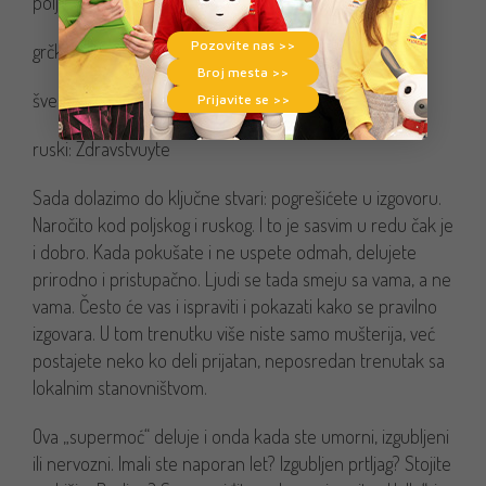
poljski: Dzień dobry
Pozovite nas >>
grčki: Yassou
Broj mesta >>
švedski: Hej
Prijavite se >>
ruski: Zdravstvuyte
Sada dolazimo do ključne stvari: pogrešićete u izgovoru.
Naročito kod poljskog i ruskog. I to je sasvim u redu čak je
i dobro. Kada pokušate i ne uspete odmah, delujete
prirodno i pristupačno. Ljudi se tada smeju sa vama, a ne
vama. Često će vas i ispraviti i pokazati kako se pravilno
izgovara. U tom trenutku više niste samo mušterija, već
postajete neko ko deli prijatan, neposredan trenutak sa
lokalnim stanovništvom.
Ova „supermoć“ deluje i onda kada ste umorni, izgubljeni
ili nervozni. Imali ste naporan let? Izgubljen prtljag? Stojite