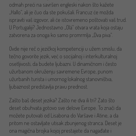
odmah preći na savršen engleski nakon što kažete
„Hallo“, ali je čuo da ste pokušali. Francuz će možda
ispraviti vaš izgovor, ali će istovremeno poštovati vaš trud.
U Portugaliji? Jednostavno „Olá“ otvara vrata koja ostaju
zatvorena za onoga ko samo promrmlja „Dva piva“.
Ovde nije reč o jezičkoj kompetenciji u užem smislu, da
tečno govorite jezik, već o socijalnoj i interkulturalnoj
osetljivosti, da budete ljubazni. U dinamičnom i često
užurbanom okruženju savremene Evrope, punom
užurbanih turista i umornog lokalnog stanovništva,
ljubaznost predstavlja pravu prednost.
Zašto baš deset jezika? Zašto ne dva ili tri? Zato što
deset obuhvata gotovo sve delove Evrope. To znači da
možete putovati od Lisabona do Varšave i Atine, a da
pritom ne ostavljate utisak zbunjenog stranca. Deset je
ona magična brojka kojoj prestajete da nagađate i