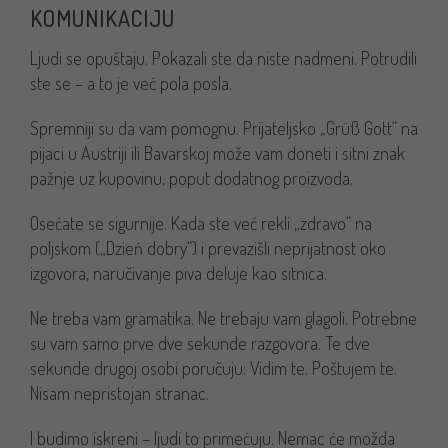
KOMUNIKACIJU
Ljudi se opuštaju. Pokazali ste da niste nadmeni. Potrudili
ste se – a to je već pola posla.
Spremniji su da vam pomognu. Prijateljsko „Grüß Gott“ na
pijaci u Austriji ili Bavarskoj može vam doneti i sitni znak
pažnje uz kupovinu, poput dodatnog proizvoda.
Osećate se sigurnije. Kada ste već rekli „zdravo“ na
poljskom („Dzień dobry“) i prevazišli neprijatnost oko
izgovora, naručivanje piva deluje kao sitnica.
Ne treba vam gramatika. Ne trebaju vam glagoli. Potrebne
su vam samo prve dve sekunde razgovora. Te dve
sekunde drugoj osobi poručuju: Vidim te. Poštujem te.
Nisam nepristojan stranac.
I budimo iskreni – ljudi to primećuju. Nemac će možda