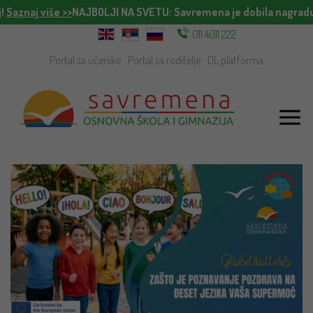
!
Saznaj više >>
NAJBOLJI NA SVETU
: Savremena je dobila nagradu
011 4011 222
Portal za učenike
Portal za roditelje
DL platforma