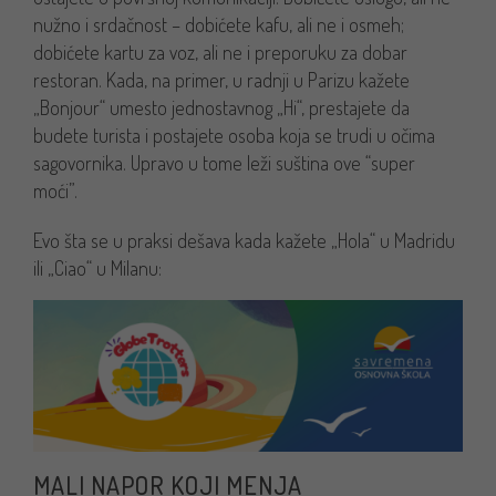
nužno i srdačnost – dobićete kafu, ali ne i osmeh;
dobićete kartu za voz, ali ne i preporuku za dobar
restoran. Kada, na primer, u radnji u Parizu kažete
„Bonjour“ umesto jednostavnog „Hi“, prestajete da
budete turista i postajete osoba koja se trudi u očima
sagovornika. Upravo u tome leži suština ove “super
moći”.
Evo šta se u praksi dešava kada kažete „Hola“ u Madridu
ili „Ciao“ u Milanu:
MALI NAPOR KOJI MENJA