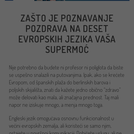
ZAŠTO JE POZNAVANJE
POZDRAVA NA DESET
EVROPSKIH JEZIKA VAŠA
SUPERMOĆ
Nije potrebno da budete ni profesor ni poliglota da biste
se uspešno snalazili na putovanjima. Ipak, ako se krećete
Evropom, od španskih plaža do berlinskih barova i
poljskih skijališta, znati da kažete jedno obično “zdravo”
može delovati kao mala, ali značajna prednost. Taj mali
napor ne iziskuje mnogo, a menja mnogo toga.
Engleski jezik omogućava osnovnu funkcionalnost u
većini evropskih zemalja, ali koristeći se samo njim,
ostajete u površnoj komunikaciji. Dobićete uslugu, ali ne