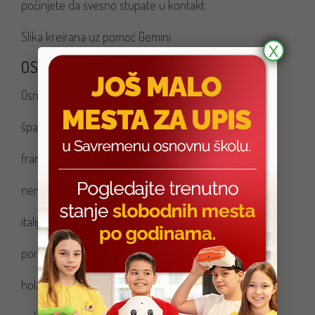
počinjete da svesno stupate u kontakt.
Slika kreirana uz pomoć Gemini
X
OSNOVNI POZDRAVI
Osnovni pozdravi:
španski: Hola
francuski: Bonjour
nemački: Hallo
italijanski: Ciao
portugalski: Olá
holandski: Hallo