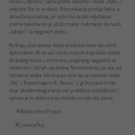
na kiši u Berlinu? Samo priđite nekome i recite „Hallo“, i
videćete šta će se desiti. Komunikacija postaje lakša, a
atmosfera prijatnija, jer retko ko će biti neljubazan
prema nekome ko je uložio makar mali napor da nauči
„zdravo“ na njegovom jeziku.
Na kraju, poznavanje deset pozdrava neće vas učiniti
diplomatom. Ali će vas učiniti osobom koja lakše dolazi
do boljeg mesta u restoranu, prijatnijeg razgovora sa
šankerom i tačnijih uputstava. Na kontinentu sa više od
četrdeset jezika, biti onaj ko ume da se nasmeši i kaže
„Hej“ u Kopenhagenu ili „Yassou“ u grčkoj taverni nije
stvar akademskog znanja, već praktične snalažljivosti. I
upravo je to veština koju možete usvojiti već danas.
#GlobetrottersProject
#ErasmusPlus