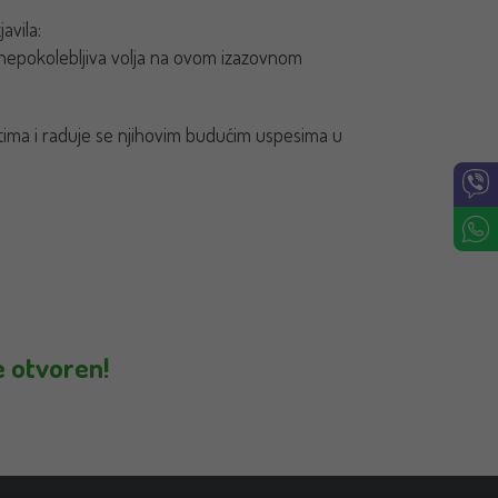
avila:
 nepokolebljiva volja na ovom izazovnom
tima i raduje se njihovim budućim uspesima u
e otvoren!