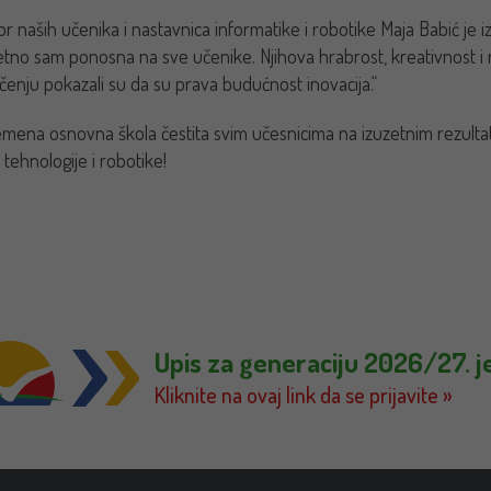
r naših učenika i nastavnica informatike i robotike Maja Babić je izj
etno sam ponosna na sve učenike. Njihova hrabrost, kreativnost i
čenju pokazali su da su prava budućnost inovacija.“
mena osnovna škola čestita svim učesnicima na izuzetnim rezulta
 tehnologije i robotike!
Upis za generaciju 2026/27. j
Kliknite na ovaj link da se prijavite »