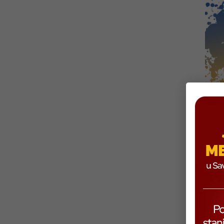
Učeni
je ok
nano
tehno
USP
U kat
kreat