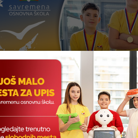
ci Savremene osnovne škole briljirali su na ovogodišnjim
Vukobra
upilo najbolje mlade inovativne umove. Tema ovogodišnjeg nadmet
robotika
, sa zadacima iz oblasti prirode i medicine, gde su roboti
logije.
EH U KATEGORIJI MEDIORI
egoriji Mediori, zadatak je bio napraviti funkcionalnu
robotsku ru
ivnost i posvećenost. Takmičili su se sledeći timovi: