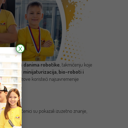
X
tovićevim danima robotike
, takmičenju koje
anja bila je
minijaturizacija, bio-roboti i
 rešavali izazove koristeći najsavremenije
ku
, a naši učenici su pokazali izuzetno znanje,