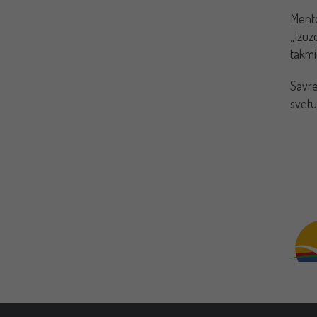
Mento
„Izuz
takmi
Savre
svetu