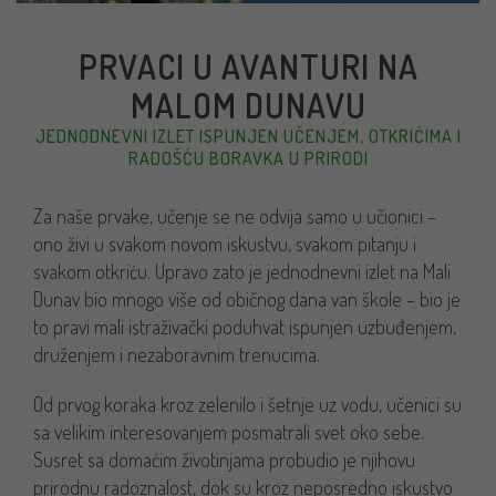
PRVACI U AVANTURI NA
MALOM DUNAVU
JEDNODNEVNI IZLET ISPUNJEN UČENJEM, OTKRIĆIMA I
RADOŠĆU BORAVKA U PRIRODI
Za naše prvake, učenje se ne odvija samo u učionici –
ono živi u svakom novom iskustvu, svakom pitanju i
svakom otkriću. Upravo zato je jednodnevni izlet na Mali
Dunav bio mnogo više od običnog dana van škole – bio je
to pravi mali istraživački poduhvat ispunjen uzbuđenjem,
druženjem i nezaboravnim trenucima.
Od prvog koraka kroz zelenilo i šetnje uz vodu, učenici su
sa velikim interesovanjem posmatrali svet oko sebe.
Susret sa domaćim životinjama probudio je njihovu
prirodnu radoznalost, dok su kroz neposredno iskustvo