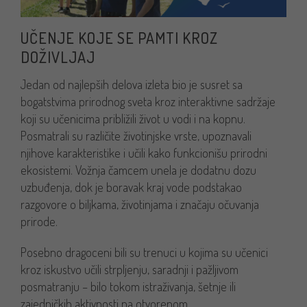
UČENJE KOJE SE PAMTI KROZ
DOŽIVLJAJ
Jedan od najlepših delova izleta bio je susret sa
bogatstvima prirodnog sveta kroz interaktivne sadržaje
koji su učenicima približili život u vodi i na kopnu.
Posmatrali su različite životinjske vrste, upoznavali
njihove karakteristike i učili kako funkcionišu prirodni
ekosistemi. Vožnja čamcem unela je dodatnu dozu
uzbuđenja, dok je boravak kraj vode podstakao
razgovore o biljkama, životinjama i značaju očuvanja
prirode.
Posebno dragoceni bili su trenuci u kojima su učenici
kroz iskustvo učili strpljenju, saradnji i pažljivom
posmatranju – bilo tokom istraživanja, šetnje ili
zajedničkih aktivnosti na otvorenom.