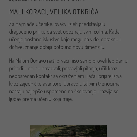
MALI KORACI, VELIKA OTKRIĆA
Za najmlađe učenike, ovakvi izleti predstavljaju
dragocenu priliku da svet upoznaju svim čulima. Kada
učenje postane iskustvo koje mogu da vide, dotaknu i
dožive, znanje dobija potpuno novu dimenziju.
Na Malom Dunavu naši prvaci nisu samo proveli lep dan u
prirodi – oni su istraživali, postavljali pitanja, učili kroz
neposredan kontakt sa okruženjem i jačali prijateljstva
kroz zajedničke avanture. Upravo u takvim trenucima
nastaju najlepše uspomene na školovanje i razvija se
ljubav prema učenju koja traje.