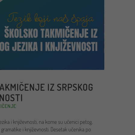
TAKMIČENJE IZ SRPSKOG
VNOSTI
MIČENJE
zika i književnosti, na kome su učenici petog,
 gramatike i književnosti. Desetak učenika po