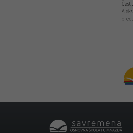
Česti
Aleks
preds