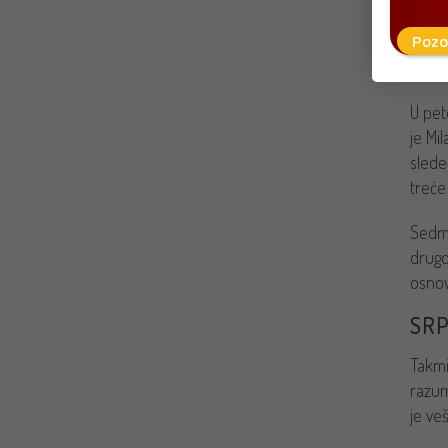
Pozo
NAJ
U pet
je Mi
slede
treće
Sedmi
drugo
osnov
SRP
Takmi
razum
je ve