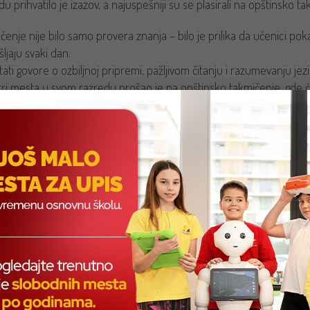
u prihvatilo je izazov, a najuspešniji su se plasirali na opštinsko ta
čenje nije bilo samo provera znanja – bilo je prilika da učenici poka
ljaju svaki dan.
tati govore o ozbiljnoj pripremi, pažljivom čitanju i razumevanju jez
tri mesta u svom razredu prošao je na opštinsko takmičenje, gde će
jima iz drugih škola.