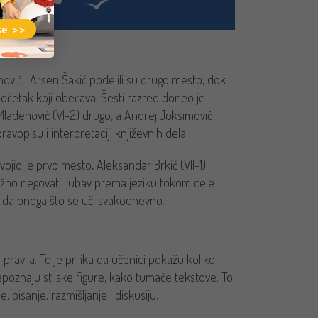
se >>
nović i Arsen Šakić podelili su drugo mesto, dok
početak koji obećava. Šesti razred doneo je
a Mladenović (VI-2) drugo, a Andrej Joksimović
vopisu i interpretaciji književnih dela.
jio je prvo mesto, Aleksandar Brkić (VII-1)
 važno negovati ljubav prema jeziku tokom cele
rda onoga što se uči svakodnevno.
pravila. To je prilika da učenici pokažu koliko
repoznaju stilske figure, kako tumače tekstove. To
 pisanje, razmišljanje i diskusiju.