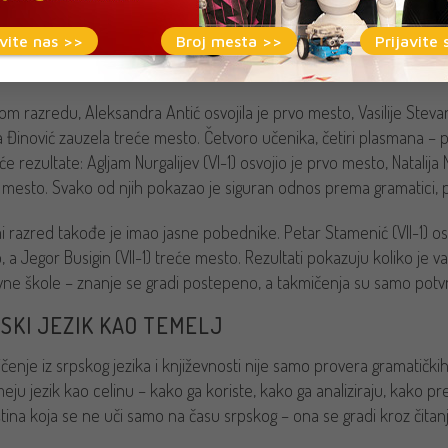
vite nas >>
Broj mesta >>
Prijavite 
BOLJI U SVOJIM RAZREDIMA
om razredu, Aleksandra Antić osvojila je prvo mesto, Vasilije Steva
la Đinović zauzela treće mesto. Četvoro učenika, četiri plasmana – 
će rezultate: Agljam Nurgalijev (VI-1) osvojio je prvo mesto, Natalij
 mesto. Svako od njih pokazao je siguran odnos prema gramatici, pra
 razred takođe je imao jasne pobednike. Petar Stamenić (VII-1) osvo
, a Jegor Busigin (VII-1) treće mesto. Rezultati pokazuju koliko je
ne škole – znanje se gradi postepeno, a takmičenja su samo potv
SKI JEZIK KAO TEMELJ
čenje iz srpskog jezika i književnosti nije samo provera gramatičkih 
eju jezik kao celinu – kako ga koriste, kako ga analiziraju, kako p
ština koja se ne uči samo na času srpskog – ona se gradi kroz čitanje,