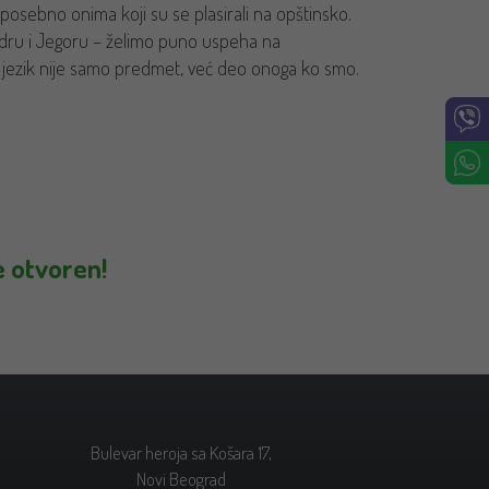
posebno onima koji su se plasirali na opštinsko.
ksandru i Jegoru – želimo puno uspeha na
jezik nije samo predmet, već deo onoga ko smo.
e otvoren!
Bulevar heroja sa Košara 17,
Novi Beograd