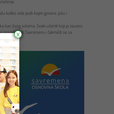
kmičenje.
žu koliko vole jezik kojim govore, pišu i
ika kao živog sistema. Svaki učenik koji je zauzeo
 predstavljati Savremenu i takmičiti se sa
X