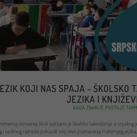
EZIK KOJI NAS SPAJA - ŠKOLSKO 
JEZIKA I KNJIŽE
KADA ZNANJE POSTAJE TAK
remenoj osnovnoj školi održano je školsko takmičenje iz srpskog je
g i sedmog razreda pokazali svoj nivo poznavanja maternjeg jezika,