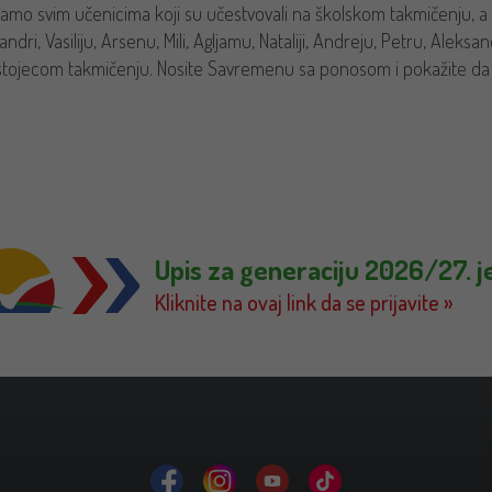
tamo svim učenicima koji su učestvovali na školskom takmičenju, a 
andri, Vasiliju, Arsenu, Mili, Agljamu, Nataliji, Andreju, Petru, Ale
tojecom takmičenju. Nosite Savremenu sa ponosom i pokažite da 
Upis za generaciju 2026/27. j
Kliknite na ovaj link da se prijavite »