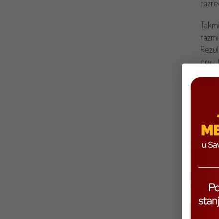
razred
Takmi
razmiš
Rezul
prvu 
najbol