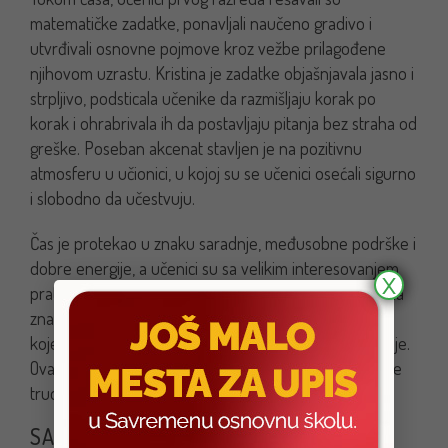
matematičke zadatke, ponavljali naučeno gradivo i
utvrđivali osnovne pojmove kroz vežbe prilagođene
njihovom uzrastu. Kristina je zadatke objašnjavala jasno i
strpljivo, podsticala učenike da razmišljaju korak po
korak i ohrabrivala ih da postavljaju pitanja bez straha od
greške. Poseban akcenat stavljen je na pozitivnu
atmosferu u učionici, u kojoj su se učenici osećali sigurno
i slobodno da učestvuju.
Čas je protekao u znaku saradnje, međusobne podrške i
dobre energije, a učenici su sa velikim interesovanjem
X
pratili aktivnosti. Kraj časa obeležen je malim, ali veoma
značajnim znakom pažnje – pohvalama u vidu stikera,
koje su učenici doživeli kao priznanje za trud i zalaganje.
Ovakav način rada dodatno motiviše decu i uči ih da se
trud, pažnja i upornost prepoznaju i vrednuju.
SAVREMENA PRAKSA KOJA GRADI