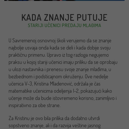
KADA ZNANJE PUTUJE
STARIJI UČENICI PREDAJU MLAĐIMA
U Savremenoj osnovnoj školi verujemo da se znanje
najbolje usvaja onda kada se deli i kada dobije svoju
praktičnu primenu. Upravo iz tog razloga negujemo
praksu u kojoj stariji učenici imaju priliku da se oprobaju
u ulozi nastavnika i prenesu svoje znanje mlađima, u
bezbednom i podsticajnom okruženju. Ove nedelje
učenica V-3, Kristina Mladenović, održala je čas
matematike učenicima odeljenja I-2, pokazujući kako
učenje može da bude istovremeno korisno, zanimljivo i
inspirativno za obe strane.
Za Kristinu je ovo bila prilika da dodatno utvrdi
sopstveno znanje, ali i da razvija veštine jasnog