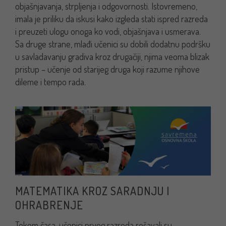
objašnjavanja, strpljenja i odgovornosti. Istovremeno,
imala je priliku da iskusi kako izgleda stati ispred razreda
i preuzeti ulogu onoga ko vodi, objašnjava i usmerava.
Sa druge strane, mlađi učenici su dobili dodatnu podršku
u savladavanju gradiva kroz drugačiji, njima veoma blizak
pristup – učenje od starijeg druga koji razume njihove
dileme i tempo rada.
MATEMATIKA KROZ SARADNJU I
OHRABRENJE
Tokom časa, učenici prvog razreda rešavali su