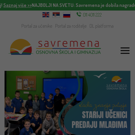
!
Saznaj više >>
NAJBOLJI NA SVETU
: Savremena je dobila nagradu 
011 4011 222
Portal za učenike
Portal za roditelje
DL platforma