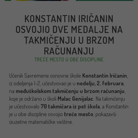
KONSTANTIN IRIČANIN
OSVOJIO DVE MEDALJE NA
TAKMIČENJU U BRZOM
RAČUNANJU
TREĆE MESTO U OBE DISCIPLINE
Učenik Savremene osnovne škole
Konstantin Iričanin
,
iz odeljenja I-2, učestvovao je u
nedelju, 2. februara
,
na
međuškolskom takmičenju u brzom računanju
,
koje je održano u školi
Malac Genijalac
. Na takmičenju
je učestvovalo
70 takmičara iz pet škola
, a Konstantin
je u obe discipline osvojio
treće mesto
, pokazavši
izuzetne matematičke veštine.