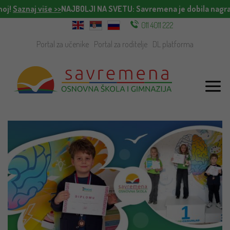
noj!
Saznaj više >>
NAJBOLJI NA SVETU
: Savremena je dobila nagra
011 4011 222
Portal za učenike
Portal za roditelje
DL platforma