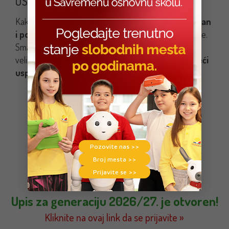
USPEHA
Kako ističu učiteljice, Konstantin je
vredan, odgovoran
i posvećen učenik
koji sa osmehom dolazi na časove.
Smatraju da su ove
medalje tek početak
njegovih
velikih postignuća i da ga u budućnosti očekuju još
veći
uspesi u matematici
.
Pozovite nas >>
Broj mesta >>
Prijavite se >>
Upis za generaciju 2026/27. je otvoren!
Kliknite na ovaj link da se prijavite »