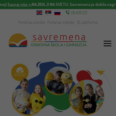
oj!
Saznaj više >>
NAJBOLJI NA SVETU
: Savremena je dobila nagrad
011 4011 222
Portal za učenike
Portal za roditelje
DL platforma