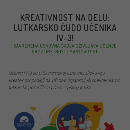
KREATIVNOST NA DELU:
LUTKARSKO ČUDO UČENIKA
IV-3!
SAVREMENA OSNOVNA ŠKOLA OŽIVLJAVA UČENJE
KROZ UMETNOST I MAŠTOVITOST
Učenici IV-3 su u Savremenoj osnovnoj školi svoju
kreativnost podigli na viši nivo organizujući spektakularno
lutkarsko pozorište na času srpskog jezika.