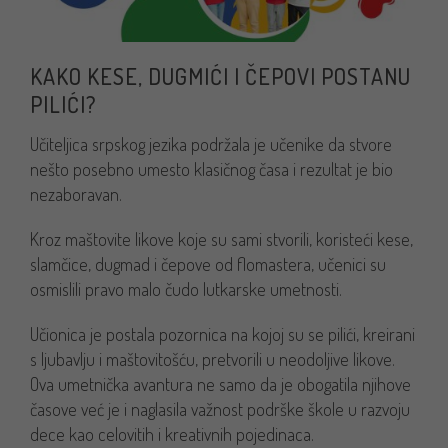
KAKO KESE, DUGMIĆI I ČEPOVI POSTANU
PILIĆI?
Učiteljica srpskog jezika podržala je učenike da stvore
nešto posebno umesto klasičnog časa i rezultat je bio
nezaboravan.
Kroz maštovite likove koje su sami stvorili, koristeći kese,
slamčice, dugmad i čepove od flomastera, učenici su
osmislili pravo malo čudo lutkarske umetnosti.
Učionica je postala pozornica na kojoj su se pilići, kreirani
s ljubavlju i maštovitošću, pretvorili u neodoljive likove.
Ova umetnička avantura ne samo da je obogatila njihove
časove već je i naglasila važnost podrške škole u razvoju
dece kao celovitih i kreativnih pojedinaca.