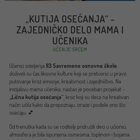
„KUTIJA OSEĆANJA“ -
ZAJEDNIČKO DELO MAMA I
UČENIKA
UČENJE SRCEM
Učenici odeljenja
II3 Savremene osnovne škole
doživeli su čas likovne kulture koji se pretvorio u pravo
putovanje kroz emocije, kreativnost i zajedništvo. Na
inicijativu mama učenika, nastao je poseban projekat –
„Lična kutija osećanja“
, kroz koji su deca na kreativan
način učila kako da prepoznaju, izraze i podele ono što
osećaju. 💕
Od trenutka kada su se roditelji pridružili deci u učionici,
atmosfera je bila ispunjena osmesima, toplinom i bojama.