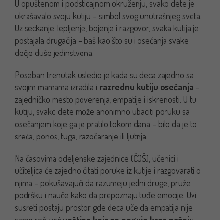
U opuštenom i podsticajnom okruženju, svako dete je
ukrašavalo svoju kutiju – simbol svog unutrašnjeg sveta.
Uz seckanje, lepljenje, bojenje i razgovor, svaka kutija je
postajala drugačija – baš kao što su i osećanja svake
dečje duše jedinstvena.
Poseban trenutak usledio je kada su deca zajedno sa
svojim mamama izradila i
razrednu kutiju osećanja
–
zajedničko mesto poverenja, empatije i iskrenosti. U tu
kutiju, svako dete može anonimno ubaciti poruku sa
osećanjem koje ga je pratilo tokom dana – bilo da je to
sreća, ponos, tuga, razočaranje ili ljutnja.
Na časovima odeljenske zajednice (ČOŠ), učenici i
učiteljica će zajedno čitati poruke iz kutije i razgovarati o
njima – pokušavajući da razumeju jedni druge, pruže
podršku i nauče kako da prepoznaju tuđe emocije. Ovi
susreti postaju prostor gde deca uče da empatija nije
samo reč, već
veština koja se neguje kroz pažnju,