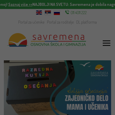
oj!
Saznaj više >>
NAJBOLJI NA SVETU
: Savremena je dobila nagrad
011 4011 222
Portal za učenike
Portal za roditelje
DL platforma