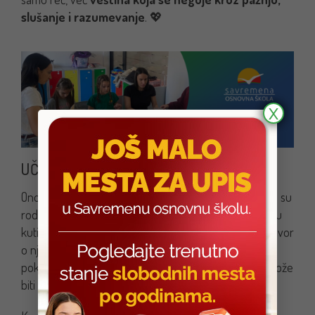
slušanje i razumevanje
. 💖
X
UČENJE SRCEM
Ono što je ovaj čas učinilo posebnim jeste činjenica da su
roditelji bili aktivni deo procesa. Kroz zajedničku izradu
kutija, pokazali su deci da su osećanja važna, da razgovor
o njima oslobađa i povezuje. Deca su ponosno
pokazivala svoje radove, ali i otkrivala da umetnost može
biti način da se izraze misli koje je teško izgovoriti.