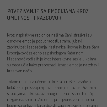
POVEZIVANJE SA EMOCIJAMA KROZ
UMETNOST I RAZGOVOR
Kroz inspirativne radionice naši mališani istraživali su
osnovne emocije poput radosti, straha, ljubavi,
zabrinutosti i saosećanja. Nastavnica likovne kulture Sara
Drobnjaković zajedno sa psihologom Katarinom
Mladenović vodila ih je kroz interaktivne sesije u kojima
su deca učila kako prepoznati i izraziti emocije na zdrav i
kreativan način.
Tokom radionica učenici su kreirali crteže i izrađivali
kolaže koji prikazuju njihove emocije u raznim životnim
situacijama. Tako su, uz mnogo smeha i iskrenih dečijih
razgovora, kreirali „Zid emocija” – jedinstveni pano na
kojem su prikazali kako doživljavaju i izražavaju osećanja