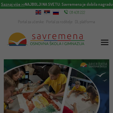
!
Saznaj više >>
NAJBOLJI NA SVETU
: Savremena je dobila nagradu 
011 4011 222
Portal za učenike
Portal za roditelje
DL platforma