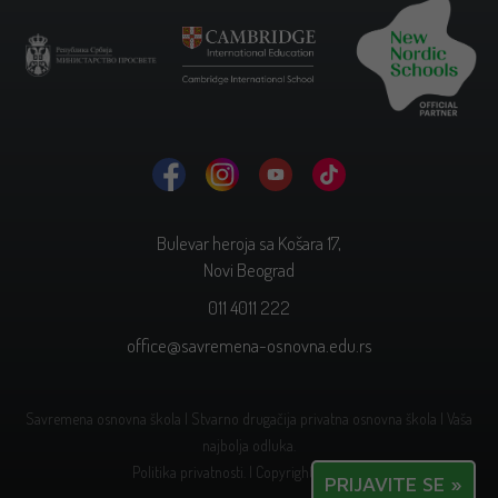
Bulevar heroja sa Košara 17,
Novi Beograd
011 4011 222
office@savremena-osnovna.edu.rs
Savremena osnovna škola | Stvarno drugačija privatna osnovna škola | Vaša
najbolja odluka.
Politika privatnosti.
| Copyright © 2026.
PRIJAVITE SE »