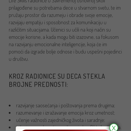
Life Skills radionice u Savremenoj osnovnoj školi
prilagođene su potrebama dece u stvarnom svetu, te im
pružaju prostor da razumeju i obrade svoje emocije,
razvijaju empatiju i sposobnost za komunikaciju u
različitim situacijama. Učenici su učili na koji način su
emocije korisne, a kada mogu biti izazovne, sa fokusom
na razvijanju emocionalne inteligencije, koja će im
pomoći da izgrade bolje odnose i budu uspešni pojedinci
u društvu.
KROZ RADIONICE SU DECA STEKLA
BROJNE PREDNOSTI:
razvijanje saosećanja i poštovanja prema drugima;
razumevanje i izražavanje emocija kroz umetnost;
učenje važnosti zajedničkog života i saradnje;
X
jačanje sposobnosti za rešavanje konfliktnih situacija.