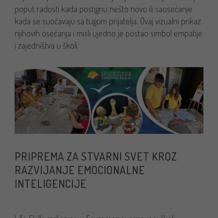
poput radosti kada postignu nešto novo ili saosećanje
kada se suočavaju sa tugom prijatelja. Ovaj vizualni prikaz
njihovih osećanja i misli ujedno je postao simbol empatije
i zajedništva u školi.
PRIPREMA ZA STVARNI SVET KROZ
RAZVIJANJE EMOCIONALNE
INTELIGENCIJE