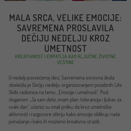
MALA SRCA, VELIKE EMOCIJE:
SAVREMENA PROSLAVILA
DEČIJU NEDELJU KROZ
UMETNOST
KREATIVNOST I EMPATIJA KAO KLJUČNE ŽIVOTNE
VEŠTINE
U nedelji posvećenoj deci, Savremena osnovna škola
obeležila je Dečiju nedelju organizovanjem posebnih Life
Skills radionica na temu „Emocije i umetnost”. Pod
sloganom „Ja sam dete, imam plan: tolerancija i ljubav za
svaki dan”, učenici su imali priliku da kroz umetničke
aktivnosti i razgovore otkriju kako emocije oblikuju naše
ponašanje i kako ih možemo kreativno izraziti.