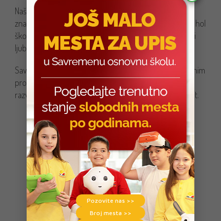
Naši učenici su završili nedelju puni inspiracije i novih
znanja, ponosno posmatrajući „Zid emocija”, koji krasi hol
škole, te podseća sve prisutne na važnost tolerancije i
ljubavi u svakodnevnom životu.
Savremena osnovna škola nastavlja sa svojim inovativnim
programima koji pripremaju decu za budućnost kroz
razvoj veština koje su ključne za uspešan i srećan život.
Pozovite nas >>
Broj mesta >>