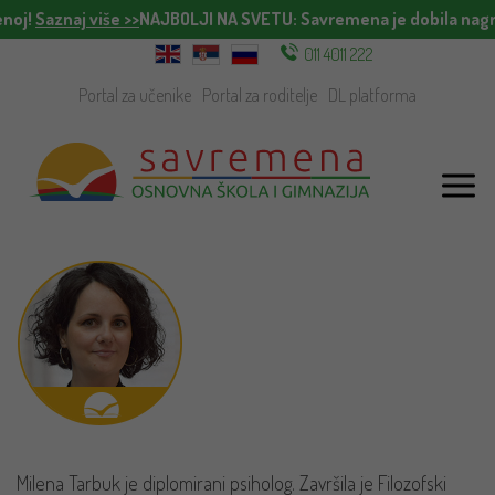
oj!
Saznaj više >>
NAJBOLJI NA SVETU
: Savremena je dobila nagra
011 4011 222
Portal za učenike
Portal za roditelje
DL platforma
Milena Tarbuk je diplomirani psiholog. Završila je Filozofski