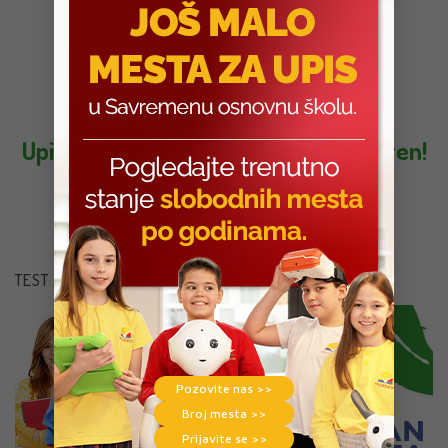
Upis za generaciju 2026/27. je otvoren!
Kliknite na ovaj link da se prijavite »
TEST ZA RODITELJE
Pozovite nas >>
Broj mesta >>
Prijavite se >>