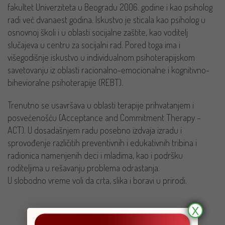
fakultet Univerziteta u Beogradu 2006. godine i kao psiholog
radi već dvanaest godina. Iskustvo je sticala kao psiholog u
osnovnoj školi i u oblasti socijalne zaštite, kao voditelj
slučajeva u centru za socijalni rad. Pored toga ima i
višegodišnje iskustvo u individualnom psihoterapijskom
savetovanju iz oblasti racionalno-emocionalne i kognitivno-
bihevioralne psihoterapije (REBT).
Trenutno se usavršava u oblasti terapije prihvatanjem i
posvećenošću (Acceptance and Commitment Therapy –
ACT). U dosadašnjem radu posebno izdvaja izradu i
sprovođenje različitih preventivnih i edukativnih tribina i
radionica namenjenih deci i mladima, kao i podršku
roditeljima u rešavanju problema odrastanja.
U slobodno vreme voli da crta, slika i boravi u prirodi.
X