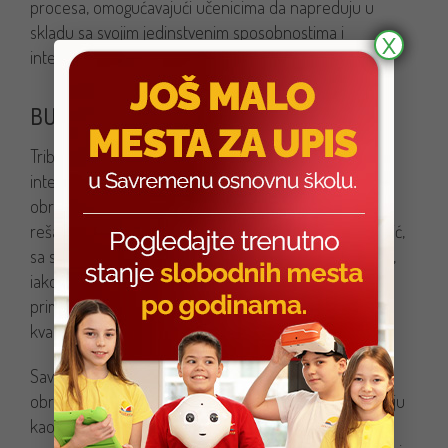
procesa, omogućavajući učenicima da napreduju u
skladu sa svojim jedinstvenim sposobnostima i
X
interesovanjima.
BUDUĆNOST OBRAZOVANJA: AI
Tribina je bila prilika da se istakne kako veštačka
inteligencija može služiti kao pouzdan partner u
obrazovanju, podstičući kritičko mišljenje i kreativno
rešavanje problema među učenicima. Nastavnica Babić,
sa svojim bogatim iskustvom i stručnošću, istakla je da,
iako tehnologija nosi određene rizike, pravilnom
primenom i etičkim pristupom može znatno doprineti
kvalitetu obrazovanja.
Savremena osnovna škola nastavlja da bude na čelu
obrazovne revolucije, prihvatajući veštačku inteligenciju
kao prijatelja u nastavi, a ne kao pretnju. Naša