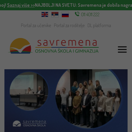
!
Saznaj više >>
NAJBOLJI NA SVETU
: Savremena je dobila nagradu
011 4011 222
Portal za učenike
Portal za roditelje
DL platforma