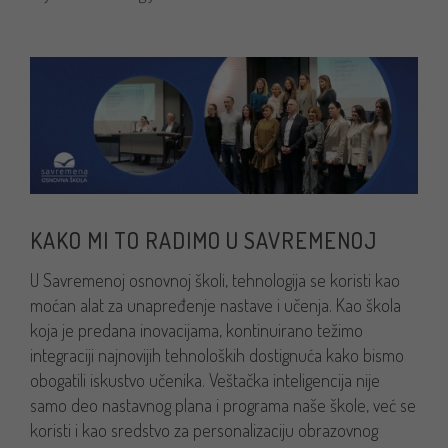
KAKO MI TO RADIMO U SAVREMENOJ
U Savremenoj osnovnoj školi, tehnologija se koristi kao
moćan alat za unapređenje nastave i učenja. Kao škola
koja je predana inovacijama, kontinuirano težimo
integraciji najnovijih tehnoloških dostignuća kako bismo
obogatili iskustvo učenika. Veštačka inteligencija nije
samo deo nastavnog plana i programa naše škole, već se
koristi i kao sredstvo za personalizaciju obrazovnog