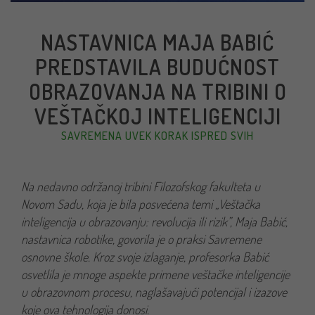
NASTAVNICA MAJA BABIĆ
PREDSTAVILA BUDUĆNOST
OBRAZOVANJA NA TRIBINI O
VEŠTAČKOJ INTELIGENCIJI
SAVREMENA UVEK KORAK ISPRED SVIH
Na nedavno održanoj tribini Filozofskog fakulteta u
Novom Sadu, koja je bila posvećena temi „Veštačka
inteligencija u obrazovanju: revolucija ili rizik”, Maja Babić,
nastavnica robotike, govorila je o praksi Savremene
osnovne škole. Kroz svoje izlaganje, profesorka Babić
osvetlila je mnoge aspekte primene veštačke inteligencije
u obrazovnom procesu, naglašavajući potencijal i izazove
koje ova tehnologija donosi.