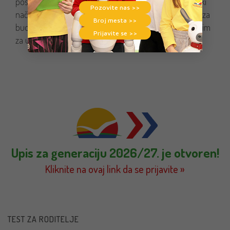
posvećenost korišćenju tehnologije na pametan i etički
Pozovite nas >>
način dokaz je našeg liderstva u pripremanju učenika za
Broj mesta >>
budućnost, opremljenih znanjem i veštinama potrebnim
Prijavite se >>
za uspeh u digitalno doba.
Upis za generaciju 2026/27. je otvoren!
Kliknite na ovaj link da se prijavite »
TEST ZA RODITELJE