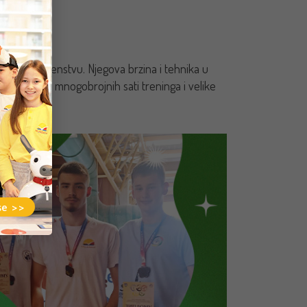
žavnom prvenstvu. Njegova brzina i tehnika u
ltat je plod mnogobrojnih sati treninga i velike
se >>