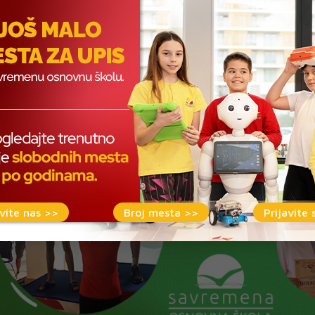
ANREDAN USPEH
 je svojim talentom i predanim radom postigao veliki uspeh na dr
plini kraul doneli su mu zasluženo prvo mesto. Ovaj izvanredan rezu
ćenosti.
vite nas >>
Broj mesta >>
Prijavite 