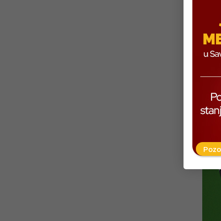
IZV
Pavle
disci
posve
Pozo