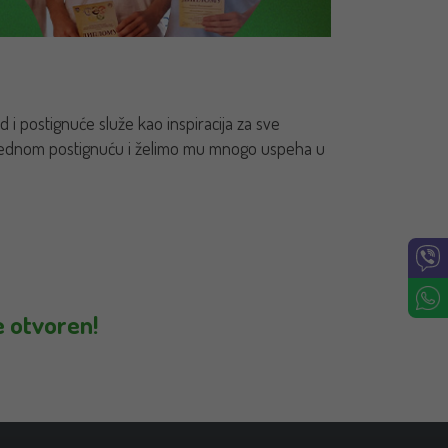
i postignuće služe kao inspiracija za sve
nrednom postignuću i želimo mu mnogo uspeha u
e otvoren!