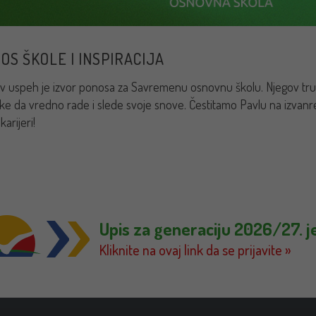
OS ŠKOLE I INSPIRACIJA
v uspeh je izvor ponosa za Savremenu osnovnu školu. Njegov trud 
ke da vredno rade i slede svoje snove. Čestitamo Pavlu na izva
karijeri!
Upis za generaciju 2026/27. j
Kliknite na ovaj link da se prijavite »