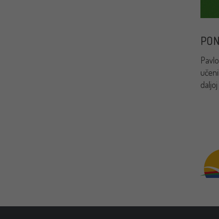
PON
Pavlo
učeni
daljoj 