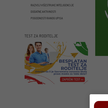
RAZVOJ VIŠESTRUKE INTELIGENCIJE
DODATNE AKTIVNOSTI
POGODNOSTI RANOG UPISA
TEST ZA RODITELJE
Pavle
disci