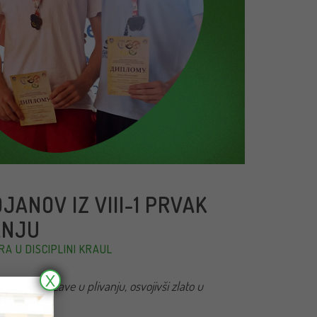
ANOV IZ VIII-1 PRVAK
ANJU
A U DISCIPLINI KRAUL
X
e prvak države u plivanju, osvojivši zlato u