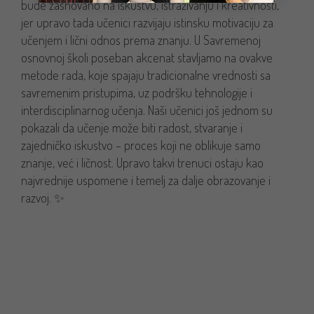
bude zasnovano na iskustvu, istraživanju i kreativnosti,
jer upravo tada učenici razvijaju istinsku motivaciju za
učenjem i lični odnos prema znanju. U Savremenoj
osnovnoj školi poseban akcenat stavljamo na ovakve
metode rada, koje spajaju tradicionalne vrednosti sa
savremenim pristupima, uz podršku tehnologije i
interdisciplinarnog učenja. Naši učenici još jednom su
pokazali da učenje može biti radost, stvaranje i
zajedničko iskustvo – proces koji ne oblikuje samo
znanje, već i ličnost. Upravo takvi trenuci ostaju kao
najvrednije uspomene i temelj za dalje obrazovanje i
razvoj. ✨