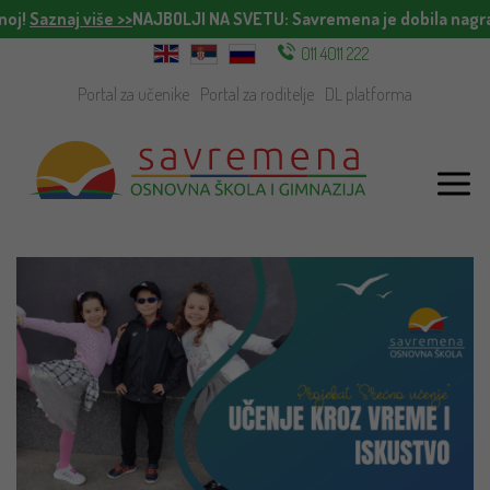
oj!
Saznaj više >>
NAJBOLJI NA SVETU
: Savremena je dobila nagrad
011 4011 222
Portal za učenike
Portal za roditelje
DL platforma