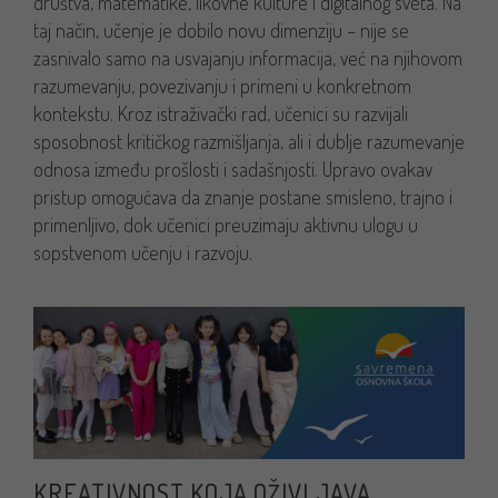
društva, matematike, likovne kulture i digitalnog sveta. Na
taj način, učenje je dobilo novu dimenziju – nije se
zasnivalo samo na usvajanju informacija, već na njihovom
razumevanju, povezivanju i primeni u konkretnom
kontekstu. Kroz istraživački rad, učenici su razvijali
sposobnost kritičkog razmišljanja, ali i dublje razumevanje
odnosa između prošlosti i sadašnjosti. Upravo ovakav
pristup omogućava da znanje postane smisleno, trajno i
primenljivo, dok učenici preuzimaju aktivnu ulogu u
sopstvenom učenju i razvoju.
KREATIVNOST KOJA OŽIVLJAVA