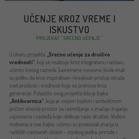
UČENJE KROZ VREME I
ISKUSTVO
PROJEKAT ``SREĆNO UČENJE``
U okviru projekta
„Srećno učenje za društvo
vrednosti“
, koji se realizuje kroz integrativnu nastavu,
učenici trećeg razreda Savremene osnovne škole imali
su priliku da kroz inspirativan i kreativan pristup istraže
svet prošlosti i vrednosti koje se prenose kroz
generacije. Polazište ovog projekta bila je bajka
„Antikvarnica“
, koja je svojom toplom i simboličnom
pričom otvorila prostor za razmišljanje o značaju trajanja,
uspomena i nasleđa koje oblikuje naše društvo. Vođeni
motivima iz ove bajke, učenici su povezivali znanja iz
različitih nastavnih oblasti – srpskog jezika, prirode i