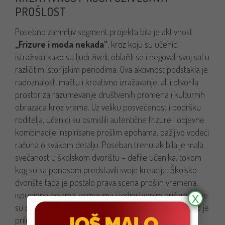
PROŠLOST
Posebno zanimljiv segment projekta bila je aktivnost
„Frizure i moda nekada“
, kroz koju su učenici
istraživali kako su ljudi živeli, oblačili se i negovali svoj stil u
različitim istorijskim periodima. Ova aktivnost podstakla je
radoznalost, maštu i kreativno izražavanje, ali i otvorila
prostor za razumevanje društvenih promena i kulturnih
obrazaca kroz vreme. Uz veliku posvećenost i podršku
roditelja, učenici su osmislili autentične frizure i odjevne
kombinacije inspirisane prošlim epohama, pažljivo vodeći
računa o svakom detalju. Poseban trenutak bila je mala
svečanost u školskom dvorištu – defile učenika, tokom
kog su sa ponosom predstavili svoje kreacije. Školsko
dvorište tada je postalo prava scena prošlih vremena,
ispunjena bojama, osmesima i jedinstvenim pričama koje
X
su oživele pred očima svih prisutnih. Svaki učenik imao je
priliku da kroz svoj nastup izrazi kreativnost i doživi