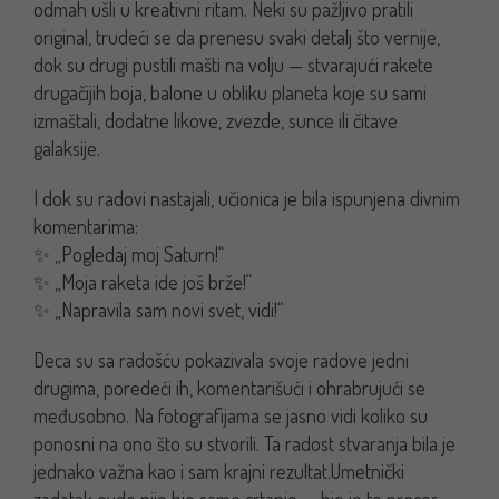
odmah ušli u kreativni ritam. Neki su pažljivo pratili
original, trudeći se da prenesu svaki detalj što vernije,
dok su drugi pustili mašti na volju — stvarajući rakete
drugačijih boja, balone u obliku planeta koje su sami
izmaštali, dodatne likove, zvezde, sunce ili čitave
galaksije.
I dok su radovi nastajali, učionica je bila ispunjena divnim
komentarima:
✨
„Pogledaj moj Saturn!“
✨
„Moja raketa ide još brže!“
✨
„Napravila sam novi svet, vidi!“
Deca su sa radošću pokazivala svoje radove jedni
drugima, poredeći ih, komentarišući i ohrabrujući se
međusobno. Na fotografijama se jasno vidi koliko su
ponosni na ono što su stvorili. Ta radost stvaranja bila je
jednako važna kao i sam krajni rezultat.
Umetnički