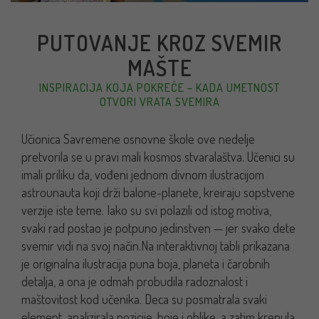
PUTOVANJE KROZ SVEMIR
MAŠTE
INSPIRACIJA KOJA POKREĆE – KADA UMETNOST
OTVORI VRATA SVEMIRA
Učionica Savremene osnovne škole ove nedelje
pretvorila se u pravi mali kosmos stvaralaštva. Učenici su
imali priliku da, vođeni jednom divnom ilustracijom
astrounauta koji drži balone-planete, kreiraju sopstvene
verzije iste teme. Iako su svi polazili od istog motiva,
svaki rad postao je potpuno jedinstven — jer svako dete
svemir vidi na svoj način.
Na interaktivnoj tabli prikazana
je originalna ilustracija puna boja, planeta i čarobnih
detalja, a ona je odmah probudila radoznalost i
maštovitost kod učenika. Deca su posmatrala svaki
element, analizirala pozicije, boje i oblike, a zatim krenula