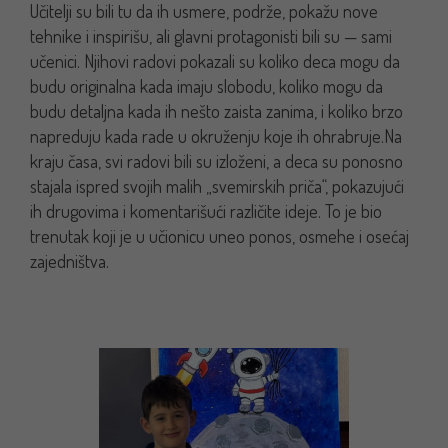
Učitelji su bili tu da ih usmere, podrže, pokažu nove
tehnike i inspirišu, ali glavni protagonisti bili su — sami
učenici. Njihovi radovi pokazali su koliko deca mogu da
budu originalna kada imaju slobodu, koliko mogu da
budu detaljna kada ih nešto zaista zanima, i koliko brzo
napreduju kada rade u okruženju koje ih ohrabruje.
Na
kraju časa, svi radovi bili su izloženi, a deca su ponosno
stajala ispred svojih malih „svemirskih priča“, pokazujući
ih drugovima i komentarišući različite ideje. To je bio
trenutak koji je u učionicu uneo ponos, osmehe i osećaj
zajedništva.