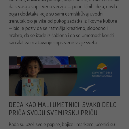
da stvaraju sopstvenu verziju — punu ličnih ideja, novih
boja i dodataka koje su sami osmislili.
Ovaj uvodni
trenutak bio je više od pukog zadatka iz likovne kulture
— bio je poziv da se razmišlja kreativno, slobodno i
hrabro, da se izađe iz šablona i da se umetnost koristi
kao alat za izražavanje sopstvene vizije sveta.
DECA KAO MALI UMETNICI: SVAKO DELO
PRIČA SVOJU SVEMIRSKU PRIČU
Kada su uzeli svoje papire, bojice i markere, učenici su