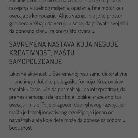
zadatak ovde nije bio samo crtanje — bio je to proces
razvijanja vizuelnog mišljenja, opažanja, fine motorike i
osećaja za kompoziciju. Ali još važnije, bio je to prostor
gde deca vežbaju da veruju u sebe, da prihvate svoj stil i
da ponosno stanu iza onoga što stvaraju.
SAVREMENA NASTAVA KOJA NEGUJE
KREATIVNOST, MAŠTU I
SAMOPOUZDANJE
Likovne aktivnosti u Savremenoj nisu samo dekorativne
— one imaju duboku pedagošku funkciju. Kroz ovakav
zadatak učenici uče da posmatraju, da interpretiraju, da
prenesu emociju i da kroz boje i oblike izraze ono što
osećaju i misle. To je dragocen deo njihovog razvoja, jer
mašta je temelj inovativnog razmišljanja i jedan od
najvažnijih alata koje dete može da ponese sa sobom u
budućnost.