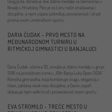
Ovog puta, donela je dve zlatne medalje sa takmičenja u
Novalji u Hrvatskoj. Ples je za Loru način izražavanja i
discipline, a njeni uspesi potvrđuju posvećenost i strast
prema ovom umetničkom sportu.
DARIA ČUDAK – PRVO MESTO NA
MEĐUNARODNOM TURNIRU U
RITMIČKOJ GIMNASTICI U BANJALUCI
Daria Čudak, učenica 113, osvojila je zlatnu medalju u grupi
2016 na prestižnom turniru „10th Banja Luka Open 2024“.
Ritmička gimnastika, koja kombinuje snagu, eleganciju i
ritam, zahteva visok nivo discipline, a Dariin uspeh
dokazuje njen veliki trud i posvećenost ovom sportu.
EVA STROMILO – TREĆE MESTO U