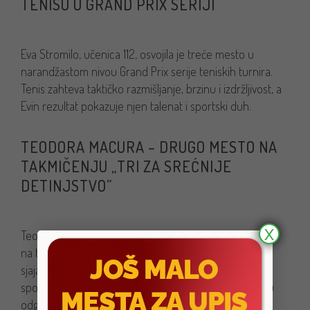
TENISU U GRAND PRIX SERIJI
Eva Stromilo, učenica 112, osvojila je treće mesto u
narandžastom nivou Grand Prix serije teniskih turnira.
Tenis zahteva taktičko razmišljanje, brzinu i izdržljivost, a
Evin rezultat pokazuje njen talenat i sportski duh.
TEODORA MACURA – DRUGO MESTO NA
TAKMIČENJU „TRI ZA SREĆNIJE
DETINJSTVO”
X
Teodora Macura iz odeljenja I-3 osvojila je drugo mesto
na takmičenju „Tri za srećnije detinjstvo”. Teodora je
sjajan primer koliko je važno podržavati humanitarne
sportske događaje koji promovišu zdravlje i društvenu
odgovornost.