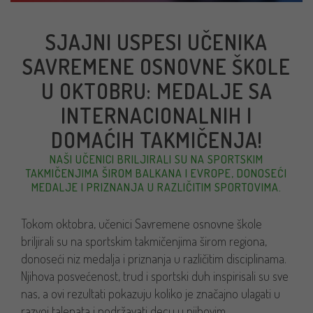
SJAJNI USPESI UČENIKA
SAVREMENE OSNOVNE ŠKOLE
U OKTOBRU: MEDALJE SA
INTERNACIONALNIH I
DOMAĆIH TAKMIČENJA!
NAŠI UČENICI BRILJIRALI SU NA SPORTSKIM
TAKMIČENJIMA ŠIROM BALKANA I EVROPE, DONOSEĆI
MEDALJE I PRIZNANJA U RAZLIČITIM SPORTOVIMA.
Tokom oktobra, učenici Savremene osnovne škole
briljirali su na sportskim takmičenjima širom regiona,
donoseći niz medalja i priznanja u različitim disciplinama.
Njihova posvećenost, trud i sportski duh inspirisali su sve
nas, a ovi rezultati pokazuju koliko je značajno ulagati u
razvoj talenata i podržavati decu u njihovim