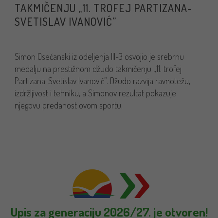
TAKMIČENJU „11. TROFEJ PARTIZANA-
SVETISLAV IVANOVIĆ”
Simon Osećanski iz odeljenja III-3 osvojio je srebrnu
medalju na prestižnom džudo takmičenju „11. trofej
Partizana-Svetislav Ivanović”. Džudo razvija ravnotežu,
izdržljivost i tehniku, a Simonov rezultat pokazuje
njegovu predanost ovom sportu.
Upis za generaciju 2026/27. je otvoren!