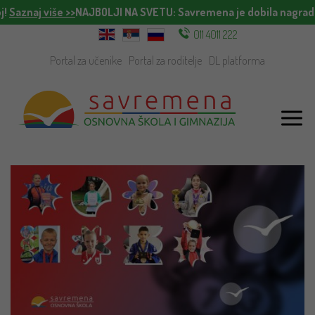
j!
Saznaj više >>
NAJBOLJI NA SVETU
: Savremena je dobila nagradu
011 4011 222
Portal za učenike
Portal za roditelje
DL platforma