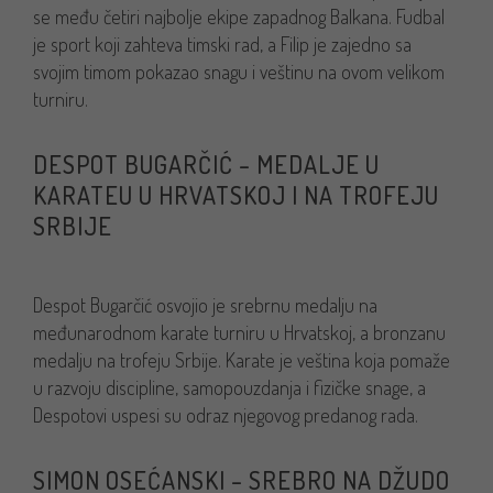
se među četiri najbolje ekipe zapadnog Balkana. Fudbal
je sport koji zahteva timski rad, a Filip je zajedno sa
svojim timom pokazao snagu i veštinu na ovom velikom
turniru.
DESPOT BUGARČIĆ – MEDALJE U
KARATEU U HRVATSKOJ I NA TROFEJU
SRBIJE
Despot Bugarčić osvojio je srebrnu medalju na
međunarodnom karate turniru u Hrvatskoj, a bronzanu
medalju na trofeju Srbije. Karate je veština koja pomaže
u razvoju discipline, samopouzdanja i fizičke snage, a
Despotovi uspesi su odraz njegovog predanog rada.
SIMON OSEĆANSKI – SREBRO NA DŽUDO