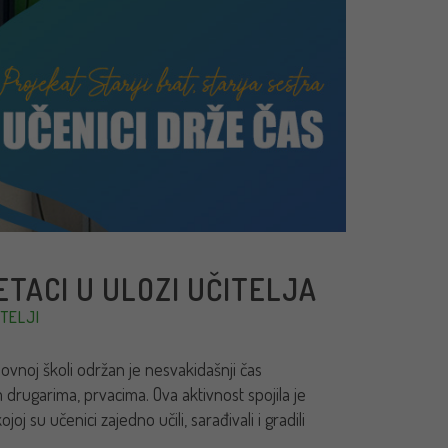
ETACI U ULOZI UČITELJA
TELJI
novnoj školi održan je nesvakidašnji čas
 drugarima, prvacima. Ova aktivnost spojila je
 su učenici zajedno učili, sarađivali i gradili