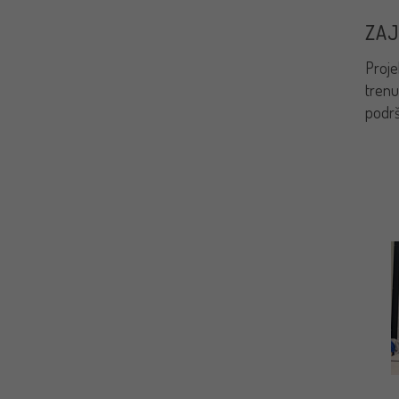
ZAJ
Projek
trenu
podrš