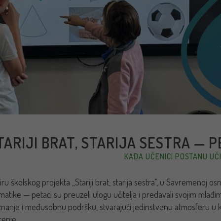
TARIJI BRAT, STARIJA SESTRA — P
KADA UČENICI POSTANU UČI
iru školskog projekta „Stariji brat, starija sestra“, u Savremenoj os
atike — petaci su preuzeli ulogu učitelja i predavali svojim mlađim
 znanje i međusobnu podršku, stvarajući jedinstvenu atmosferu u kojoj
enje.