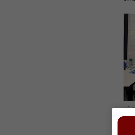
UČE
Petac
objaš