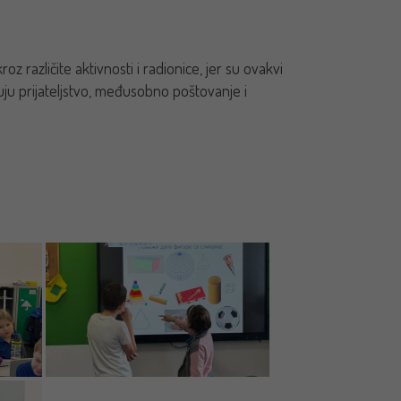
oz različite aktivnosti i radionice, jer su ovakvi
ju prijateljstvo, međusobno poštovanje i