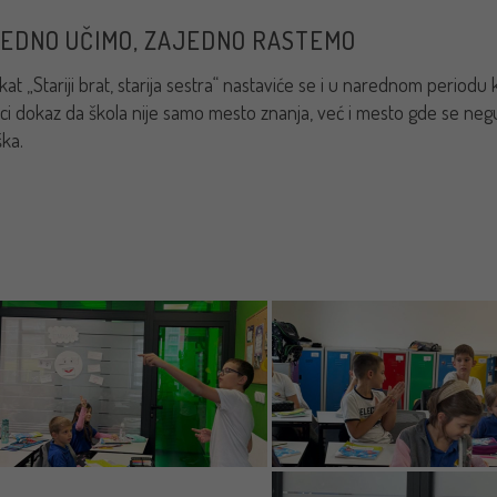
EDNO UČIMO, ZAJEDNO RASTEMO
at „Stariji brat, starija sestra“ nastaviće se i u narednom periodu kr
ci dokaz da škola nije samo mesto znanja, već i mesto gde se negu
ka.