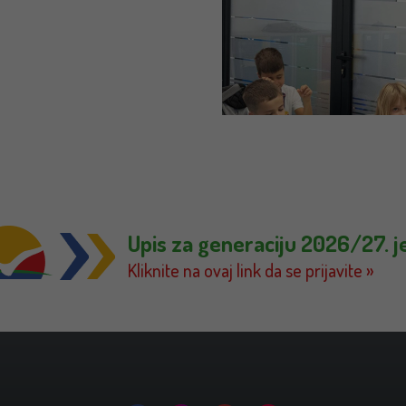
Upis za generaciju 2026/27. j
Kliknite na ovaj link da se prijavite »