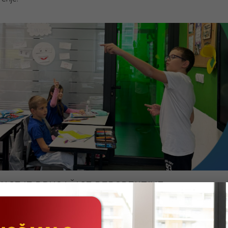
NJE IZ DRUGAČIJE PERSPEKTIVE
i su se temeljno pripremili za svoju novu ulogu — ulogu učitelja. Os
njenja kako bi svojim mlađim drugarima približili osnovne matema