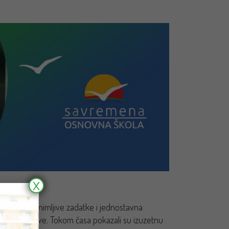
X
mislili su zanimljive zadatke i jednostavna
tičke pojmove. Tokom časa pokazali su izuzetnu