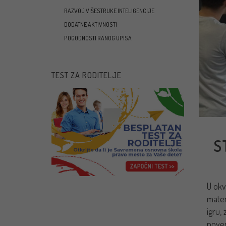
RAZVOJ VIŠESTRUKE INTELIGENCIJE
DODATNE AKTIVNOSTI
POGODNOSTI RANOG UPISA
TEST ZA RODITELJE
S
U okv
matem
igru,
pover