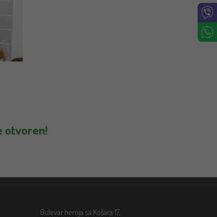
e otvoren!
Bulevar heroja sa Košara 17,