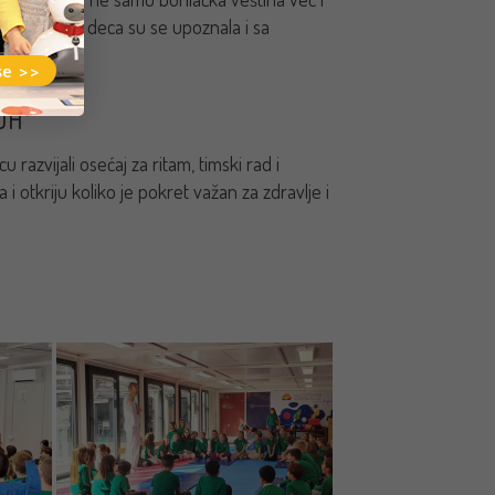
e aktivnosti, deca su se upoznala i sa
se >>
UH
 razvijali osećaj za ritam, timski rad i
 i otkriju koliko je pokret važan za zdravlje i