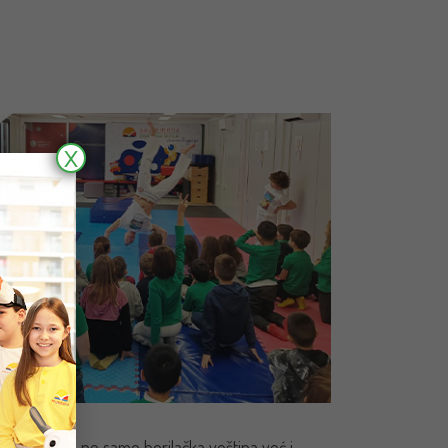
X
ra može biti ne samo borilačka veština već i