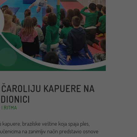
 ČAROLIJU KAPUERE NA
DIONICI
I RITMA
 kapuere, brazilske veštine koja spaja ples,
e učenicima na zanimljiv način predstavio osnove