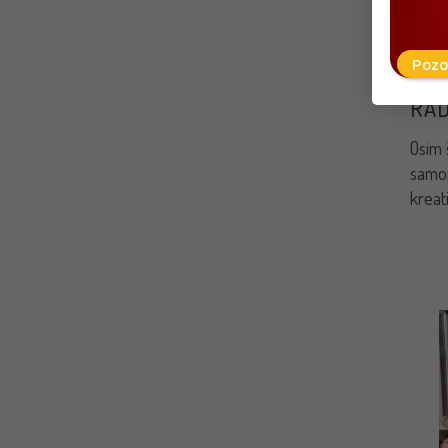
zabav
tradi
Pozo
RAD
Osim š
samop
kreat