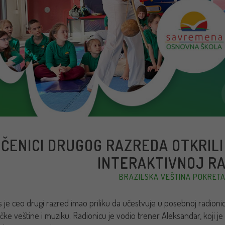
ČENICI DRUGOG RAZREDA OTKRILI
INTERAKTIVNOJ RA
BRAZILSKA VEŠTINA POKRETA 
 je ceo drugi razred imao priliku da učestvuje u posebnoj radionici
ačke veštine i muziku. Radionicu je vodio trener Aleksandar, koji j