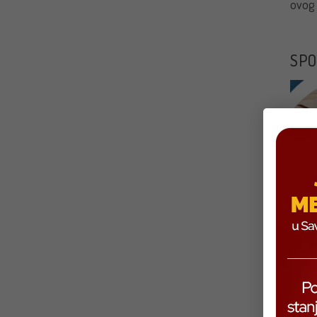
ovog 
SPO
Kroz 