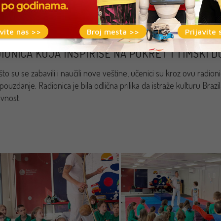
an način za razvijanje koordinacije, snage i discipline. Pored fizičk
cionalnim brazilskim ritmovima koji prate ovu veštinu.
vite nas >>
Broj mesta >>
Prijavite 
IONICA KOJA INSPIRIŠE NA POKRET I TIMSKI D
to su se zabavili i naučili nove veštine, učenici su kroz ovu radionicu
ouzdanje. Radionica je bila odlična prilika da istraže kulturu Brazila
ivnost.