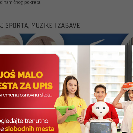
dinamičnog pokreta.
J SPORTA, MUZIKE I ZABAVE
vežbe, ritmičke pokrete i interakciju, učenici su naučili kako kapue