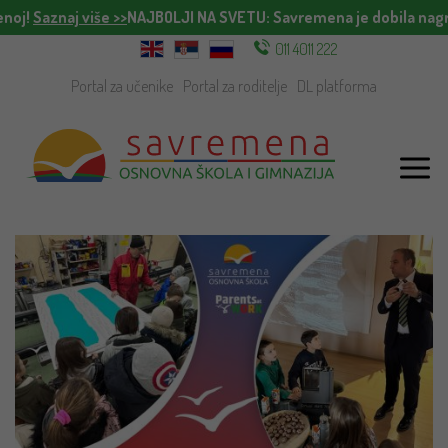
j!
Saznaj više >>
NAJBOLJI NA SVETU
: Savremena je dobila nagrad
011 4011 222
Portal za učenike
Portal za roditelje
DL platforma