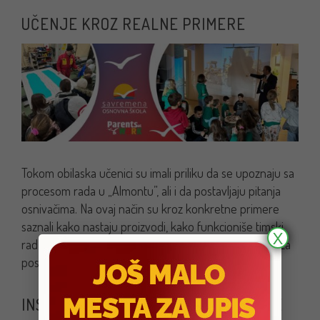
UČENJE KROZ REALNE PRIMERE
Tokom obilaska učenici su imali priliku da se upoznaju sa
procesom rada u „Almontu”, ali i da postavljaju pitanja
osnivačima. Na ovaj način su kroz konkretne primere
saznali kako nastaju proizvodi, kako funkcioniše timski
X
rad u kompaniji i koliko su znanje i inovativnost važni za
poslovni uspeh.
INSPIRACIJA ZA BUDUĆE GENERACIJE