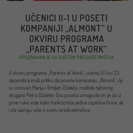
UČENICI II-1 U POSETI
KOMPANIJI „ALMONT” U
OKVIRU PROGRAMA
„PARENTS AT WORK”
UPOZNAVANJE SA SVETOM PREDUZETNIŠTVA
U okviru programa „Parents at Work”, učenici II-1 su 23.
decembra imali priliku da posete kompaniju „Almont”, čiji
su osnivači Marija i Smiljan Džaleta, roditelji njihovog
drugara Petra Džalete. Ova poseta omogućila im je da iz
prve ruke vide kako funkcioniše jedna uspešna firma, ali
i da saznaju više o svetu preduzetništva.