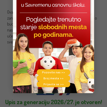
Ovakve posete pružaju učenicima priliku da upoznaju
zanimanja svojih roditelja, a i inspirišu ih da razmišljaju o
budućim karijerama. Program „Parents at Work”
nastavlja da spaja škole i kompanije, omogućavajući
učenicima da na zabavan i edukativan način otkrivaju
svet rada i preduzetništva.
Pozovite nas >>
Broj mesta >>
Prijavite se >>
Upis za generaciju 2026/27. je otvoren!