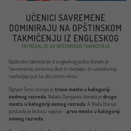
UČENICI SAVREMENE
DOMINIRAJU NA OPŠTINSKOM
TAKMIČENJU IZ ENGLESKOG
TRI MEDALJE SA OPŠTINSKOG TAKMIČENJA
Opštinsko takmičenje iz engleskog jezika donelo je
Savremenoj osnovnoj školi tri medalje i tri učenika koji
nastavljaju put ka okružnom nivou.
Ognjen Simić osvojio je
treće mesto u kategoriji
sedmog razreda
. Natalia Damjanov donela je
drugo
mesto u kategoriji osmog razreda
. A Nađa Otanjac
postavila je lestvicu najviše –
prvo mesto u kategoriji
osmog razreda
.