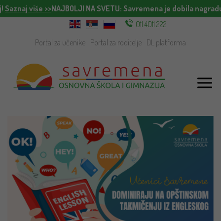
!
Saznaj više >>
NAJBOLJI NA SVETU
: Savremena je dobila nagradu 
011 4011 222
Portal za učenike
Portal za roditelje
DL platforma