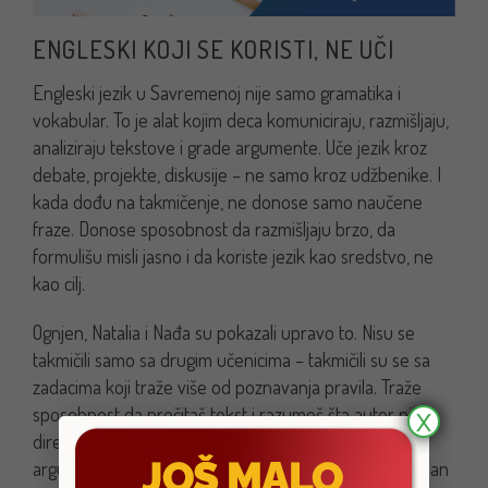
ENGLESKI KOJI SE KORISTI, NE UČI
Engleski jezik u Savremenoj nije samo gramatika i
vokabular. To je alat kojim deca komuniciraju, razmišljaju,
analiziraju tekstove i grade argumente. Uče jezik kroz
debate, projekte, diskusije – ne samo kroz udžbenike. I
kada dođu na takmičenje, ne donose samo naučene
fraze. Donose sposobnost da razmišljaju brzo, da
formulišu misli jasno i da koriste jezik kao sredstvo, ne
kao cilj.
Ognjen, Natalia i Nađa su pokazali upravo to. Nisu se
takmičili samo sa drugim učenicima – takmičili su se sa
zadacima koji traže više od poznavanja pravila. Traže
sposobnost da pročitaš tekst i razumeš šta autor nije
X
direktno rekao. Da napišeš esej koji ima strukturu,
argument i stil. Da odgovoriš na pitanje koje nema jedan