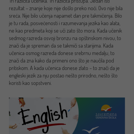
Tri različita učenika. Tri različita pristupa. Jedan isti
rezultat – znanje koje nije došlo preko noći. Ovo nije bila
sreća. Nije bilo učenja napamet dan pre takmičenja. Bilo
je tu rada, posvećenosti i razumevanja jezika kao alata,
ne kao predmeta koji se uči zato što mora.
Kada učenik
sedmog razreda osvoji bronzu na opštinskom nivou, to
znači da je spreman da se takmiči sa starijima. Kada
učenica osmog razreda donese srebrnu medalju, to
znači da zna kako da primeni ono što je naučila pod
pritiskom. A kada učenica donese zlato – to znači da je
engleski jezik za nju postao nešto prirodno, nešto što
koristi kao sopstveni.