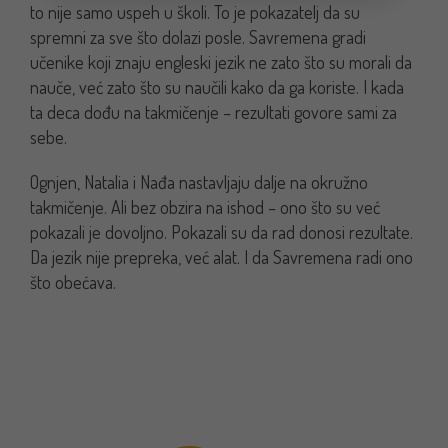
to nije samo uspeh u školi. To je pokazatelj da su
spremni za sve što dolazi posle.
Savremena gradi
učenike koji znaju engleski jezik ne zato što su morali da
nauče, već zato što su naučili kako da ga koriste. I kada
ta deca dođu na takmičenje – rezultati govore sami za
sebe.
Ognjen, Natalia i Nađa nastavljaju dalje na okružno
takmičenje. Ali bez obzira na ishod – ono što su već
pokazali je dovoljno. Pokazali su da rad donosi rezultate.
Da jezik nije prepreka, već alat. I da Savremena radi ono
što obećava.