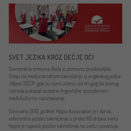
SVET JEZIKA KROZ DEČJE OČI
Savremena osnovna škola je ponosno predstavljala
Srbiju na međunarodnom takmičenju iz engleskog jezika
„Hippo 2023″, gde su njeni učenici od drugog do osmog
razreda pokazali izuzetne lingvističke sposobnosti i
međukulturno razumevanje.
Osnovano 2012. godine, Hippo Association je i danas
referentno jezičko takmičenje u preko 60 država sveta.
Hippo je najveće jezičko takmičenje na svetu i povezuje