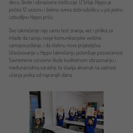
decu, škole i obrazovne institucije. U Srbiji, Hippo je
počeo 12 sezonu i želimo svima dobrodošlicu u još jednu
uzbudljivu Hippo priču.
Ovo takmičenje nije samo test znanja, već i prilika za
mlade da razviju svoje komunikacijske veštine,
samopouzdanje, i da steknu nova prijateljstva.
Učestvovanje u Hippo takmičenju potvrđuje posvećenost
Savremene osnovne škole kvalitetnom obrazovanju i
međunarodnoj saradnji, te stavlja akcenat na važnost
učenja jezika od najranijih dana.