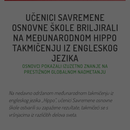
UČENICI SAVREMENE
OSNOVNE ŠKOLE BRILJIRALI
NA MEĐUNARODNOM HIPPO
TAKMIČENJU IZ ENGLESKOG
JEZIKA
OSNOVCI POKAZALI IZUZETNO ZNANJE NA
PRESTIŽNOM GLOBALNOM NADMETANJU
Na nedavno održanom međunarodnom takmičenju iz
engleskog jezika „Hippo”, učenici Savremene osnovne
škole ostvarili su zapažene rezultate, takmičeći se s
vršnjacima iz različitih delova sveta.