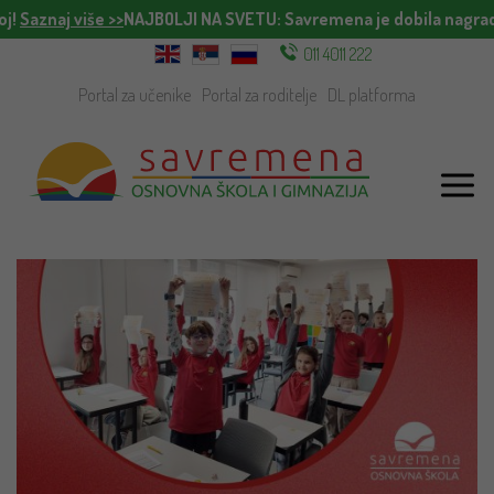
j!
Saznaj više >>
NAJBOLJI NA SVETU
: Savremena je dobila nagradu
011 4011 222
Portal za učenike
Portal za roditelje
DL platforma