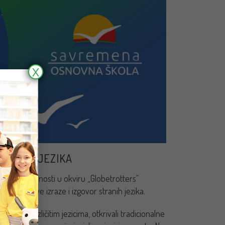
X
AVANJA JEZIKA
Tokom aktivnosti u okviru „Globetrotters“
vajaju nove izraze i izgovor stranih jezika.
ave na različitim jezicima, otkrivali tradicionalne