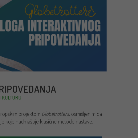
PRIPOVEDANJA
I KULTURU
evropskim projektom
Globetrotters
, osmišljenim da
anje koje nadmašuje klasične metode nastave.