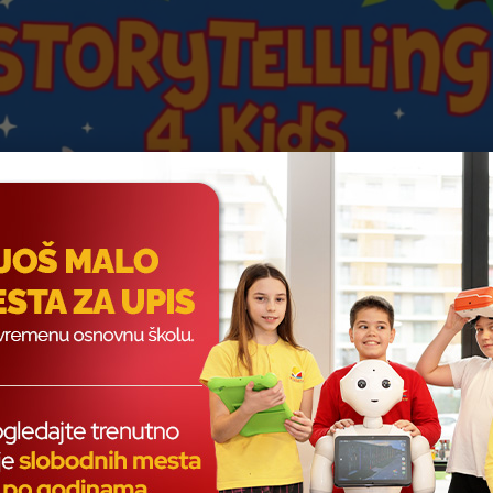
NJE KROZ IGRU KAO NAJLEPŠI NAČIN SAVLAD
am je zasnovan na ideji da deca najlakše uče kroz iskustvo i igru. 
kta, učenici kroz razne igre, dijaloge, pokrete i pesmice spontano us
zabavne zadatke i interaktivne radionice, učenici su naučili da pozdr