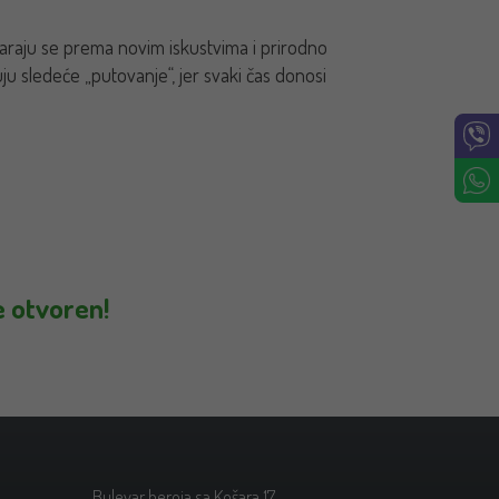
varaju se prema novim iskustvima i prirodno
uju sledeće „putovanje“, jer svaki čas donosi
e otvoren!
Bulevar heroja sa Košara 17,