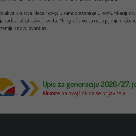
ovakva iskustva, deca razvijaju samopouzdanje u komunikaciji, ot
ju radoznali istraživači sveta. Mnogi učenici sa nestrpljenjem išček
zemlju i novu avanturu.
Upis za generaciju 2026/27. j
Kliknite na ovaj link da se prijavite »