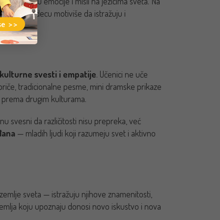
se izražavaju emocije i misli na jezicima sveta. Na
proces koji decu motiviše da istražuju i
se >>
ulturne svesti i empatije
. Učenici ne uče
 priče, tradicionalne pesme, mini dramske prikaze
je prema drugim kulturama.
 svesni da različitosti nisu prepreka, već
đana
— mladih ljudi koji razumeju svet i aktivno
zemlje sveta — istražuju njihove znamenitosti,
zemlja koju upoznaju donosi novo iskustvo i nova