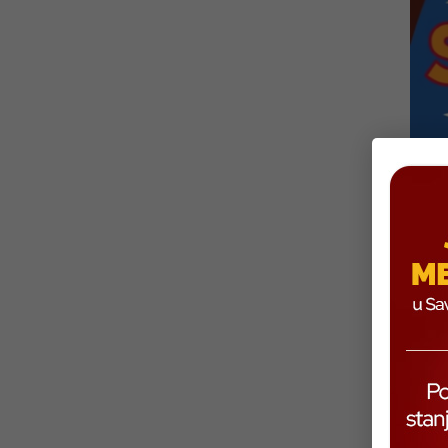
UČE
Progr
proje
Kroz 