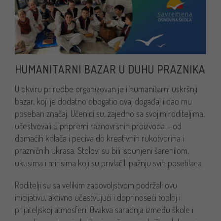
HUMANITARNI BAZAR U DUHU PRAZNIKA
U okviru priredbe organizovan je i humanitarni uskršnji
bazar, koji je dodatno obogatio ovaj događaj i dao mu
poseban značaj. Učenici su, zajedno sa svojim roditeljima,
učestvovali u pripremi raznovrsnih proizvoda – od
domaćih kolača i peciva do kreativnih rukotvorina i
prazničnih ukrasa. Stolovi su bili ispunjeni šarenilom,
ukusima i mirisima koji su privlačili pažnju svih posetilaca.
Roditelji su sa velikim zadovoljstvom podržali ovu
inicijativu, aktivno učestvujući i doprinoseći toploj i
prijateljskoj atmosferi. Ovakva saradnja između škole i