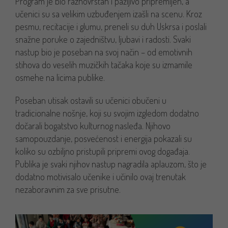
Program je bio raznovrstan i pažljivo pripremljen, a
učenici su sa velikim uzbuđenjem izašli na scenu. Kroz
pesmu, recitacije i glumu, preneli su duh Uskrsa i poslali
snažne poruke o zajedništvu, ljubavi i radosti. Svaki
nastup bio je poseban na svoj način – od emotivnih
stihova do veselih muzičkih tačaka koje su izmamile
osmehe na licima publike.
Poseban utisak ostavili su učenici obučeni u
tradicionalne nošnje, koji su svojim izgledom dodatno
dočarali bogatstvo kulturnog nasleđa. Njihovo
samopouzdanje, posvećenost i energija pokazali su
koliko su ozbiljno pristupili pripremi ovog događaja.
Publika je svaki njihov nastup nagradila aplauzom, što je
dodatno motivisalo učenike i učinilo ovaj trenutak
nezaboravnim za sve prisutne.