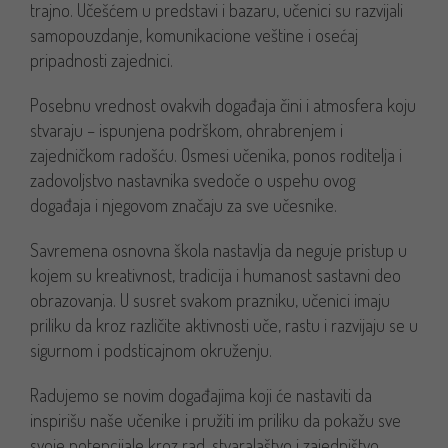
trajno. Učešćem u predstavi i bazaru, učenici su razvijali
samopouzdanje, komunikacione veštine i osećaj
pripadnosti zajednici.
Posebnu vrednost ovakvih događaja čini i atmosfera koju
stvaraju – ispunjena podrškom, ohrabrenjem i
zajedničkom radošću. Osmesi učenika, ponos roditelja i
zadovoljstvo nastavnika svedoče o uspehu ovog
događaja i njegovom značaju za sve učesnike.
Savremena osnovna škola nastavlja da neguje pristup u
kojem su kreativnost, tradicija i humanost sastavni deo
obrazovanja. U susret svakom prazniku, učenici imaju
priliku da kroz različite aktivnosti uče, rastu i razvijaju se u
sigurnom i podsticajnom okruženju.
Radujemo se novim događajima koji će nastaviti da
inspirišu naše učenike i pružiti im priliku da pokažu sve
svoje potencijale kroz rad, stvaralaštvo i zajedništvo.