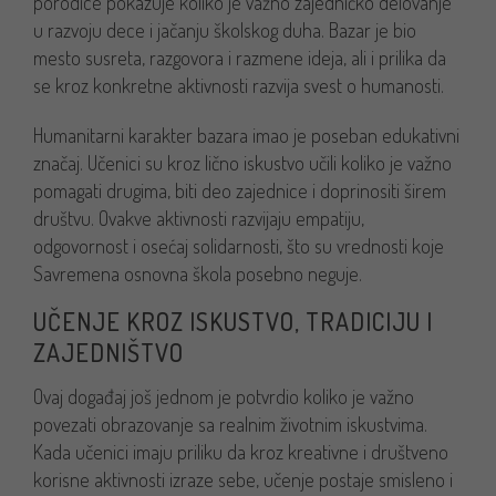
porodice pokazuje koliko je važno zajedničko delovanje
u razvoju dece i jačanju školskog duha. Bazar je bio
mesto susreta, razgovora i razmene ideja, ali i prilika da
se kroz konkretne aktivnosti razvija svest o humanosti.
Humanitarni karakter bazara imao je poseban edukativni
značaj. Učenici su kroz lično iskustvo učili koliko je važno
pomagati drugima, biti deo zajednice i doprinositi širem
društvu. Ovakve aktivnosti razvijaju empatiju,
odgovornost i osećaj solidarnosti, što su vrednosti koje
Savremena osnovna škola posebno neguje.
UČENJE KROZ ISKUSTVO, TRADICIJU I
ZAJEDNIŠTVO
Ovaj događaj još jednom je potvrdio koliko je važno
povezati obrazovanje sa realnim životnim iskustvima.
Kada učenici imaju priliku da kroz kreativne i društveno
korisne aktivnosti izraze sebe, učenje postaje smisleno i