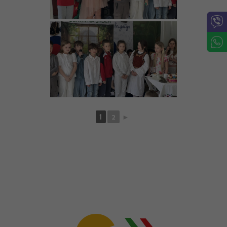
1
2
►