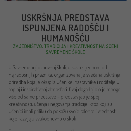
USKRŠNJA PREDSTAVA
ISPUNJENA RADOŠĆU I
HUMANOŠĆU
ZAJEDNIŠTVO, TRADICIJA I KREATIVNOST NA SCENI
SAVREMENE ŠKOLE
U Savremenoj osnovnoj školi, u susret jednom od
najradosnijih praznika, organizovana je svečana uskršnja
priredba koja je okupila učenike, nastavnike i roditelje u
toploj i inspirativnoj atmosferi. Ovaj događaj bio je mnogo
više od same predstave – predstavljao je spoj
kreativnosti, učenja i negovanja tradicije, kroz koji su
učenici imali priliku da pokažu svoje talente i vrednosti
koje razvijaju svakodnevno u školi.