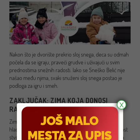
Nakon što je dvorište prekrio sloj snega, deca su odmah
počela da se igraju, praveći grudve i uživajući u svim
prednostima snežnih radosti. Iako se Sneško Belić nije
našao među njima, svaki snuženi sloj snega postao je
podloga za igru i smeh.
ZAKLJUČAK: ZIMA KOJA DONOSI
X
RADOST I KREATIVNOST
Zima u Savremenoj školi nije bila samo o snegu i
hladnoći – ona je bila prilika da se kroz igru i kreativnost
stvore nezaboravni trenuci. Sneg je oživeo dvorište, a