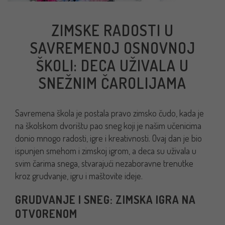
ZIMSKE RADOSTI U
SAVREMENOJ OSNOVNOJ
ŠKOLI: DECA UŽIVALA U
SNEŽNIM ČAROLIJAMA
Savremena škola je postala pravo zimsko čudo, kada je
na školskom dvorištu pao sneg koji je našim učenicima
donio mnogo radosti, igre i kreativnosti. Ovaj dan je bio
ispunjen smehom i zimskoj igrom, a deca su uživala u
svim čarima snega, stvarajući nezaboravne trenutke
kroz grudvanje, igru i maštovite ideje.
GRUDVANJE I SNEG: ZIMSKA IGRA NA
OTVORENOM