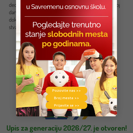
deca su kroz igru, smeh i maštovite ideje obogatila svoj
dan. Zima u Savremenoj osnovnoj školi je još jednom
dokazala da je pravo vreme za igru, zajedništvo i
stvaranje nezaboravnih uspomena.
Pozovite nas >>
Broj mesta >>
Prijavite se >>
Upis za generaciju 2026/27. je otvoren!