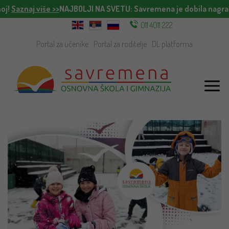
!
Saznaj više >>
NAJBOLJI NA SVETU
: Savremena je dobila nagradu 
011 4011 222
Portal za učenike
Portal za roditelje
DL platforma