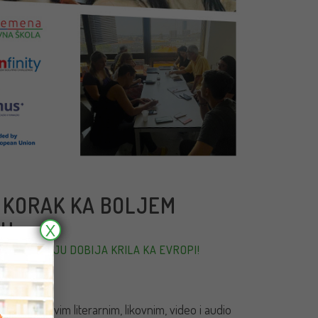
 KORAK KA BOLJEM
JU
X
OBRAZOVANJU DOBIJA KRILA KA EVROPI!
rmiše o svim literarnim, likovnim, video i audio