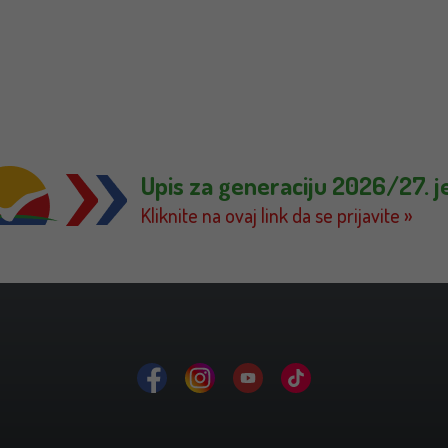
Upis za generaciju 2026/27. j
Kliknite na ovaj link da se prijavite »