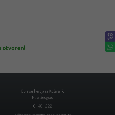
e otvoren!
Bulevar heroja sa Košara 17,
Novi Beograd
011 4011 222
office@savremena-osnovna.edu.rs