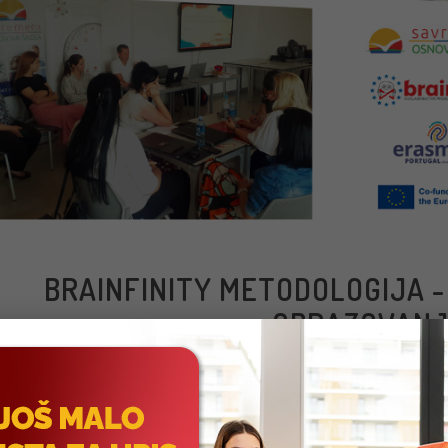
BRAINFINITY METODOLOGIJA -
OBRAZOVAN
BRAINFINITY METODOLOGIJA OSVAJA SRBIJU: INOVACIJA U 
elni literarni klub Savremene osnovan je s namerom da učenike info