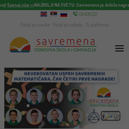
noj!
Saznaj više >>
NAJBOLJI NA SVETU
: Savremena je dobila nagra
011 4011 222
Portal za učenike
Portal za roditelje
DL platforma