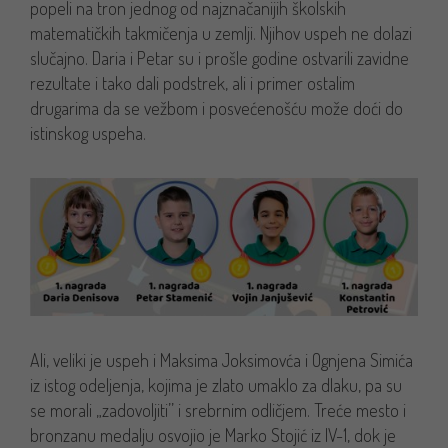
popeli na tron jednog od najznačanijih školskih
matematičkih takmičenja u zemlji. Njihov uspeh ne dolazi
slučajno. Daria i Petar su i prošle godine ostvarili zavidne
rezultate i tako dali podstrek, ali i primer ostalim
drugarima da se vežbom i posvećenošću može doći do
istinskog uspeha.
Ali, veliki je uspeh i Maksima Joksimovća i Ognjena Simića
iz istog odeljenja, kojima je zlato umaklo za dlaku, pa su
se morali „zadovoljiti’’ i srebrnim odličjem. Treće mesto i
bronzanu medalju osvojio je Marko Stojić iz IV-1, dok je