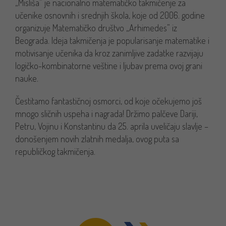
„Misliša” je nacionalno matematičko takmičenje za
učenike osnovnih i srednjih škola, koje od 2006. godine
organizuje Matematičko društvo „Arhimedes” iz
Beograda. Ideja takmičenja je popularisanje matematike i
motivisanje učenika da kroz zanimljive zadatke razvijaju
logičko-kombinatorne veštine i ljubav prema ovoj grani
nauke.
Čestitamo fantastičnoj osmorci, od koje očekujemo još
mnogo sličnih uspeha i nagrada! Držimo palčeve Dariji,
Petru, Vojinu i Konstantinu da 25. aprila uveličaju slavlje –
donošenjem novih zlatnih medalja, ovog puta sa
republičkog takmičenja.