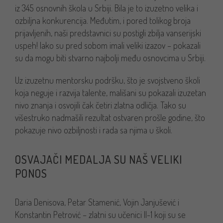
iz 345 osnovnih škola u Srbiji. Bila je to izuzetno velika i
ozbiljna konkurencija. Međutim, i pored tolikog broja
prijavljenih, naši predstavnici su postigli zbilja vanserijski
uspeh! Iako su pred sobom imali veliki izazov – pokazali
su da mogu biti stvarno najbolji među osnovcima u Srbiji.
Uz izuzetnu mentorsku podršku, što je svojstveno školi
koja neguje i razvija talente, mališani su pokazali izuzetan
nivo znanja i osvojili čak četiri zlatna odličja. Tako su
višestruko nadmašili rezultat ostvaren prošle godine, što
pokazuje nivo ozbiljnosti i rada sa njima u školi.
OSVAJAČI MEDALJA SU NAŠ VELIKI
PONOS
Daria Denisova, Petar Stamenić, Vojin Janjušević i
Konstantin Petrović – zlatni su učenici II-1 koji su se