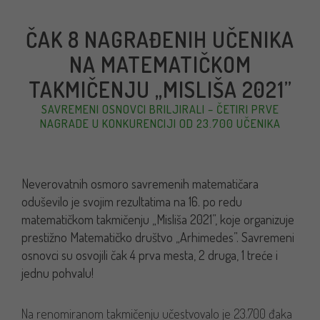
ČAK 8 NAGRAĐENIH UČENIKA
NA MATEMATIČKOM
TAKMIČENJU „MISLIŠA 2021”
SAVREMENI OSNOVCI BRILJIRALI – ČETIRI PRVE
NAGRADE U KONKURENCIJI OD 23.700 UČENIKA
Neverovatnih osmoro savremenih matematičara
oduševilo je svojim rezultatima na 16. po redu
matematičkom takmičenju „Misliša 2021”, koje organizuje
prestižno Matematičko društvo „Arhimedes”.
Savremeni
osnovci su osvojili čak 4 prva mesta, 2 druga, 1 treće i
jednu pohvalu!
Na renomiranom takmičenju učestvovalo je 23.700 đaka