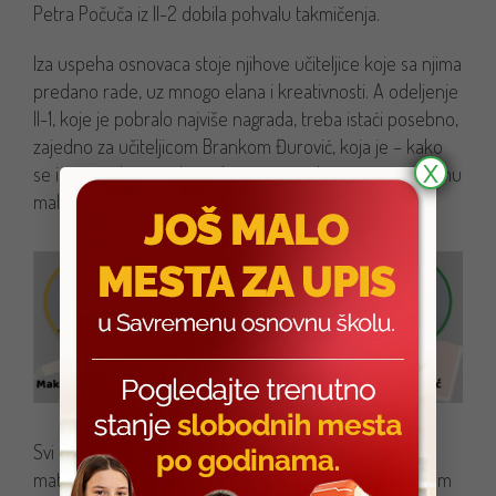
Petra Počuča iz II-2 dobila pohvalu takmičenja.
Iza uspeha osnovaca stoje njihove učiteljice koje sa njima
predano rade, uz mnogo elana i kreativnosti. A odeljenje
II-1, koje je pobralo najviše nagrada, treba istaći posebno,
zajedno za učiteljicom Brankom Đurović, koja je – kako
X
se ispostavilo i prošle godine – pravi ekspert za pripremu
mališana za ovaj tip takmičenja.
Svi ovi učenici su svestrani, radoznali i, pored
matematike, uspešni i kreativni na raznim poljima. Ovom