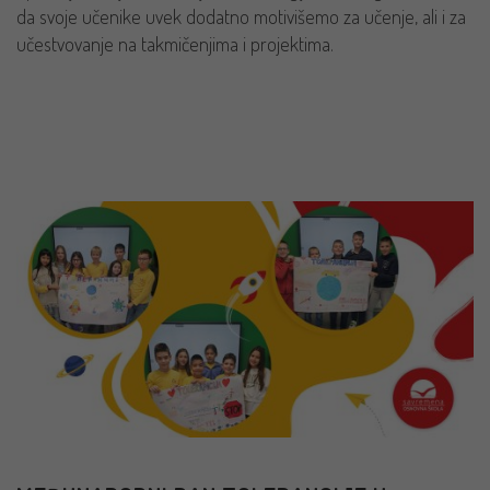
da svoje učenike uvek dodatno motivišemo za učenje, ali i za
učestvovanje na takmičenjima i projektima.
PROČITAJ VIŠE