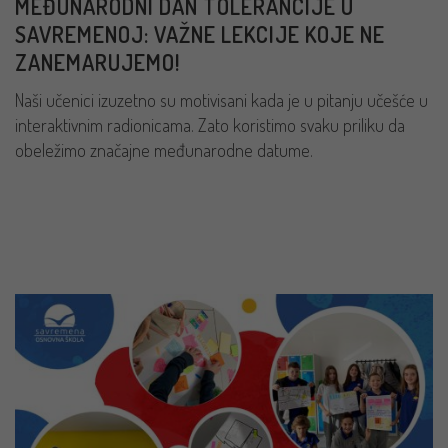
MEĐUNARODNI DAN TOLERANCIJE U
SAVREMENOJ: VAŽNE LEKCIJE KOJE NE
ZANEMARUJEMO!
Naši učenici izuzetno su motivisani kada je u pitanju učešće u
interaktivnim radionicama. Zato koristimo svaku priliku da
obeležimo značajne međunarodne datume.
PROČITAJ VIŠE