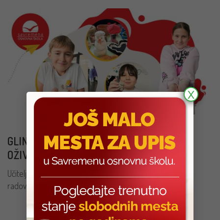
X
GLINAMOL ČAROLIJA: UČENICI IV-3
OŽIVLJAVAJU LIKOVNU KULTURU
Učiteljica sa oduševljenjem deli radost zbog izvanrednih
radova koje su stvorili đaci.
PROČITAJ VIŠE