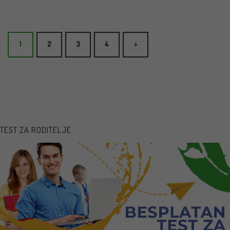
1
2
3
4
>
TEST ZA RODITELJE