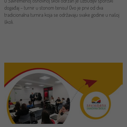
U Savremenoj osnovnoj školi održan je uzbudljiv sportski
događaj – turnir u stonom tenisu! Ovo je prvi od dva
tradicionalna turnira koja se održavaju svake godine u našoj
školi.
PROČITAJ VIŠE