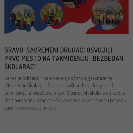
BRAVO: SAVREMENI DRUGACI OSVOJILI
PRVO MESTO NA TAKMIČENJU „BEZBEDAN
ŠKOLARAC”
Danas je održano finale velikog opštinskog takmičenja
„Bezbedan školarac” Gradske opštine Novi Beograd. U
takmičenju je učestvovalo čak 19 osnovnih škola, a upravo je
tim Savremene osnovne škole odneo veličanstvenu pobedu i
zasenio sve ostale timove.
PROČITAJ VIŠE