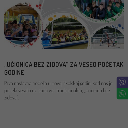
„UČIONICA BEZ ZIDOVA” ZA VESEO POČETAK
GODINE
Prva nastavna nedelja u novoj školskoj godini kod nas je
počela veselo uz, sada već tradicionalnu, „učionicu bez
zidova”.
PROČITAJ VIŠE