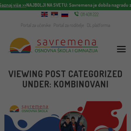
iše >>
NAJBOLJI NA SVETU
: Savremena je dobila nagradu za najin
011 4011 222
Portal za učenike
Portal za roditelje
DL platforma
VIEWING POST CATEGORIZED
UNDER: KOMBINOVANI