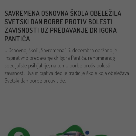
SAVREMENA OSNOVNA ŠKOLA OBELEŽILA
SVETSKI DAN BORBE PROTIV BOLESTI
ZAVISNOSTI UZ PREDAVANJE DR IGORA
PANTIĆA
U Osnovnoj školi „Savremena” 6. decembra održano je
inspirativno predavanje dr Igora Pantića, renomiranog
specijaliste psihijatrije, na temu borbe protiv bolesti
zavisnosti. Ova inicijativa deo je tradicije škole koja obeležava
Svetski dan borbe protiv side.
PROČITAJ VIŠE