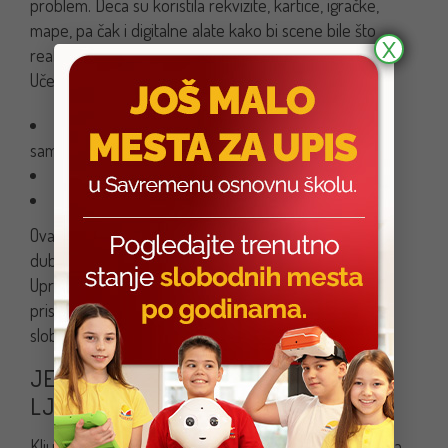
problem. Deca su koristila rekvizite, kartice, igračke,
mape, pa čak i digitalne alate kako bi scene bile što
X
realnije.
Učenici su na taj način razvijali:
aktivno slušanje
samopouzdanje u komunikaciji
fleksibilnost i snalažljivost
timski rad
Ovaj vid nastave pretvorio je učenje u igru, a igru u
duboko pedagoško iskustvo koje ostaje zapamćeno.
Upravo zato je igra uloga ključni deo Globetrotters
pristupa — jer deca najbolje uče kada se osećaju
slobodno, radoznalo i uključeno.
JEZIK KAO ALAT ZA RAZUMEVANJE
LJUDI — VREDNOSTI KOJE OSTAJU
Ključna poruka ovog projekta nije samo jezička veština,