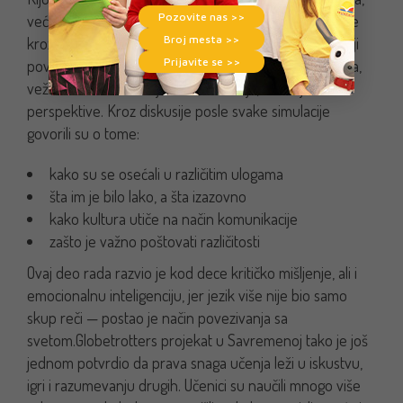
Pozovite nas >>
već razvoj razumevanja i empatije. Učenici Savremene
Broj mesta >>
kroz ove aktivnosti naučili su da je svaki jezik most koji
Prijavite se >>
povezuje ljude i kulture. Ulazeći u uloge različitih likova,
vežbali su da razumeju tuđa osećanja, situacije i
perspektive.
Kroz diskusije posle svake simulacije
govorili su o tome:
kako su se osećali u različitim ulogama
šta im je bilo lako, a šta izazovno
kako kultura utiče na način komunikacije
zašto je važno poštovati različitosti
Ovaj deo rada razvio je kod dece kritičko mišljenje, ali i
emocionalnu inteligenciju, jer jezik više nije bio samo
skup reči — postao je način povezivanja sa
svetom.
Globetrotters projekat u Savremenoj tako je još
jednom potvrdio da prava snaga učenja leži u iskustvu,
igri i razumevanju drugih. Učenici su naučili mnogo više