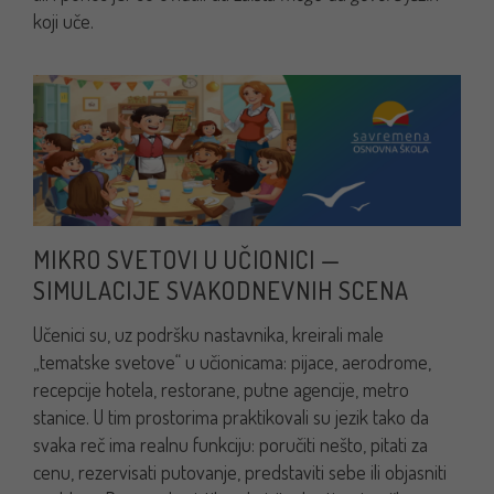
koji uče.
MIKRO SVETOVI U UČIONICI —
SIMULACIJE SVAKODNEVNIH SCENA
Učenici su, uz podršku nastavnika, kreirali male
„tematske svetove“ u učionicama: pijace, aerodrome,
recepcije hotela, restorane, putne agencije, metro
stanice. U tim prostorima praktikovali su jezik tako da
svaka reč ima realnu funkciju: poručiti nešto, pitati za
cenu, rezervisati putovanje, predstaviti sebe ili objasniti