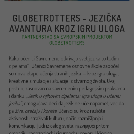
GLOBETROTTERS - JEZIČKA
AVANTURA KROZ IGRU ULOGA
PARTNERSTVO SA EVROPSKIM PROJEKTOM
GLOBETROTTERS
Kako učenici Savremene otkrivaju svet jezika „u tuđim
cipelama“.
Učenici Savremene osnovne škole započeli
su novu etapu učenja stranih jezika — kroz igru uloga,
kreativne simulacije i situacije iz stvarnog života. Ovaj
pristup, zasnovan na savremenim pedagoškim praksama
i članku
„Jezik u njihovim cipelama: Igra uloga u učenju
jezika“
, omogućava deci da jezik ne uče napamet, već da
ga
žive, osećaju i koriste
. Učenici su kroz različite
aktivnosti istraživali kulturu, način razmišljanja i
komunikaciju ljudi iz celog sveta, razvijajući pritom
empatiju, radoznalost i sigurnost u govoru.Učionice