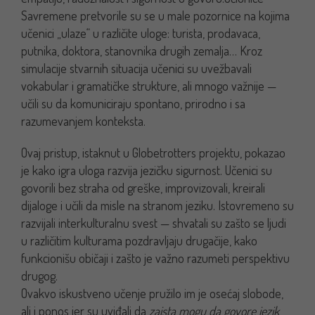
Savremene pretvorile su se u male pozornice na kojima
učenici „ulaze“ u različite uloge: turista, prodavaca,
putnika, doktora, stanovnika drugih zemalja… Kroz
simulacije stvarnih situacija učenici su uvežbavali
vokabular i gramatičke strukture, ali mnogo važnije —
učili su da komuniciraju spontano, prirodno i sa
razumevanjem konteksta.
Ovaj pristup, istaknut u Globetrotters projektu, pokazao
je kako igra uloga razvija jezičku sigurnost. Učenici su
govorili bez straha od greške, improvizovali, kreirali
dijaloge i učili da misle na stranom jeziku. Istovremeno su
razvijali interkulturalnu svest — shvatali su zašto se ljudi
u različitim kulturama pozdravljaju drugačije, kako
funkcionišu običaji i zašto je važno razumeti perspektivu
drugog.
Ovakvo iskustveno učenje pružilo im je osećaj slobode,
ali i ponos jer su uviđali da
zaista mogu da govore jezik