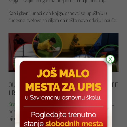
knjige i svojim drugarima preporučio da je pročitaju.
Kao i glavni junaci ovih knjiga, osnovci se upuštaju u
čudesne svetove sa ciljem da nešto novo otkriju i nauče.
X
OUT OF THE BOX – PODSTICANJE MAŠTE
I RAZMENA MIŠLJENJA
Kreativna nastava
i podsticanje učenika da se upuste u
nestvarne svetove ima nekoliko ciljeva, a glavni među
njima je: