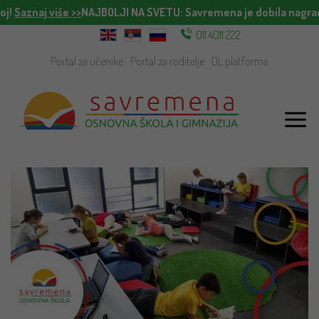
oj!
Saznaj više >>
NAJBOLJI NA SVETU
: Savremena je dobila nagrad
011 4011 222
Portal za učenike
Portal za roditelje
DL platforma