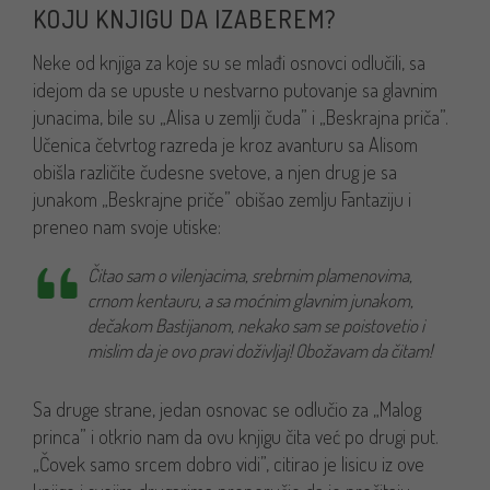
KOJU KNJIGU DA IZABEREM?
Neke od knjiga za koje su se mlađi osnovci odlučili, sa
idejom da se upuste u nestvarno putovanje sa glavnim
junacima, bile su „Alisa u zemlji čuda” i „Beskrajna priča”.
Učenica četvrtog razreda je kroz avanturu sa Alisom
obišla različite čudesne svetove, a njen drug je sa
junakom „Beskrajne priče” obišao zemlju Fantaziju i
preneo nam svoje utiske:
Čitao sam o vilenjacima, srebrnim plamenovima,
crnom kentauru, a sa moćnim glavnim junakom,
dečakom Bastijanom, nekako sam se poistovetio i
mislim da je ovo pravi doživljaj! Obožavam da čitam!
Sa druge strane, jedan osnovac se odlučio za „Malog
princa” i otkrio nam da ovu knjigu čita već po drugi put.
„Čovek samo srcem dobro vidi”, citirao je lisicu iz ove