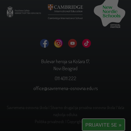
Bulevar heroja sa Košara 17,
Novi Beograd
011 4011 222
office@savremena-osnovna.edu.rs
Savremena osnovna škola | Stvarno drugačija privatna osnovna škola | Vaša
najbolja odluka.
Politika privatnosti.
| Copyright © 2026.
PRIJAVITE SE »